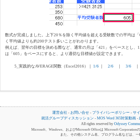
数式が完成しました。上下20％を除く平均値を超える受験数での平均は「6
く平均値よりも約200テスト多いことがわかります。
例えば、翌年の目標を決める際など、通常の月は「421」をベースとし、
は「605」をベースにすると、より適切な目標値が設定できます。
5_実践的なAVERAGE関数（Excel2016）｜
1/6
｜
2/6
｜
3/6
｜
運営会社
-
お問い合せ
-
プライバシーポリシー
-
サ
就活グループディスカッション
-
MOS Word 365対策動画
-
All rights reserved by
Odyssey Communi
Microsoft、Windows、およびMicrosoft Officeは Microsoft 
また、その他システム名、プログラム名などは、一