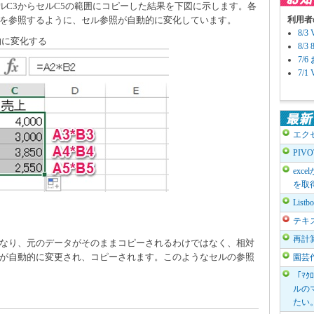
、セルC3からセルC5の範囲にコピーした結果を下図に示します。各
を参照するように、セル参照が自動的に変化しています。
利用者
8/
的に変化する
8/
7/
7/
エク
PIV
exc
を取
List
テキ
再計
なり、元のデータがそのままコピーされるわけではなく、相対
が自動的に変更され、コピーされます。このようなセルの参照
園芸
「ﾏｸ
ルのマ
たい