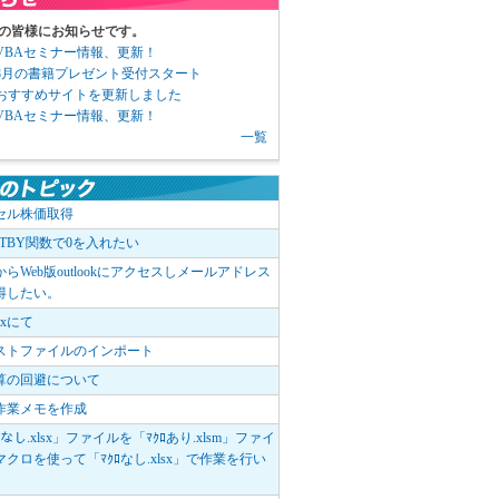
の皆様にお知らせです。
3 VBAセミナー情報、更新！
3 8月の書籍プレゼント受付スタート
6 おすすめサイトを更新しました
1 VBAセミナー情報、更新！
一覧
セル株価取得
OTBY関数で0を入れたい
elからWeb版outlookにアクセスしメールアドレス
得したい。
boxにて
ストファイルのインポート
算の回避について
作業メモを作成
ﾛなし.xlsx」ファイルを「ﾏｸﾛあり.xlsm」ファイ
クロを使って「ﾏｸﾛなし.xlsx」で作業を行い
。