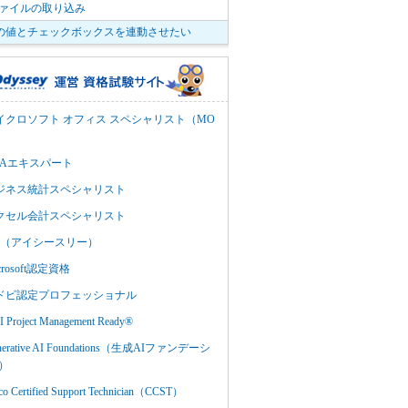
vファイルの取り込み
の値とチェックボックスを連動させたい
イクロソフト オフィス スペシャリスト（MO
BAエキスパート
ジネス統計スペシャリスト
クセル会計スペシャリスト
C3（アイシースリー）
crosoft認定資格
ドビ認定プロフェッショナル
 Project Management Ready®
nerative AI Foundations（生成AIファンデーシ
）
co Certified Support Technician（CCST）