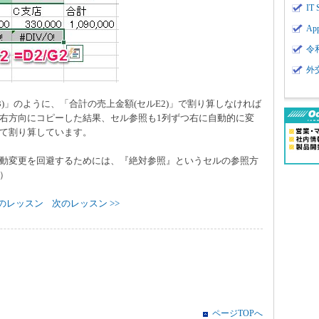
IT 
App
令
外
3)」のように、「合計の売上金額(セルE2)」で割り算しなければ
右方向にコピーした結果、セル参照も1列ずつ右に自動的に変
て割り算しています。
動変更を回避するためには、『絶対参照』というセルの参照方
）
前のレッスン
次のレッスン >>
ページTOPへ