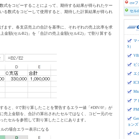
cs
数式をコピーすることによって、期待する結果が得られたケー
セル
いる数式をコピーして使用すると、期待した計算結果が得られ
げます。各支店売上の合計を基準に、それぞれの売上比率を求
上金額(セルB2)」を「合計の売上金額(セルE2)」で割り算する
マ
S）
V
ビ
エ
I
Mi
ア
すると、0で割り算したことを警告するエラー値「#DIV/0!」が
PMI
に売上金額を、合計の算出されたセルではなく、コピー元のセ
Ge
ったセルを参照して割り算したことにあります。
ョンズ
セルの場合エラー表示になる
Cis