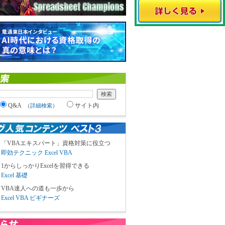
Q&A
サイト内
（
詳細検索
）
「VBAエキスパート」資格対策に役立つ
即効テクニック Excel VBA
1からしっかりExcelを習得できる
Excel 基礎
VBA達人への道も一歩から
Excel VBA ビギナーズ