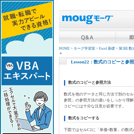
HOME
>
モーグ学習室
>
Excel 基礎
>
第3回 
＞
Lesson22：数式のコピーと
数式のコピーと参照方法
数式を他のデータと同じ方法で別のセル
参照」の参照方法の違いをしっかり理解
コピーには十分な注意が必要です。
数式をコピーする
下図ではセルC2に「単価×数量」の数