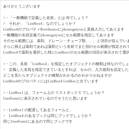
ありがとうございます
>・「一般機能で定義した名前」とは 何でしょう？
> それが、「ListBox4」なのでしょうか？
ListBox4のプロパティRowSourceにjikonogaiyouと直接入力してあります
一般機能の名前定義でjikonogaiyouにセル範囲を指定してあります
そのセル範囲には、薬剤、ドレーン・チューブ類、、、と項目が並んでい
さらに例えば薬剤であれば薬剤という名前でまた別のセル範囲が指定され
ListBox4で薬剤を選択した時にListBox1のセル範囲の項目が表示されて
>・この、名前 「ListBox4」を指定したオブジェクトの種類は何なのでし
> 定義した名前を指定できているとすれば、セルの、入力規則を設定した
どこを見たらオブジェクトの種類がわかるのかわかりかねますが
ListBox4のプロパティにはListBox4 ListBoxと出ています
>・ListBox1 は、フォーム上の リストボックス でしょうか？
UserForm1に表示されているのでそうだと思います
>・ListBox1 の配置してあるフォームと、
> ListBox4 のあるブックは同じブックでしょうか？
同じUserForm1にあるので同じブックです