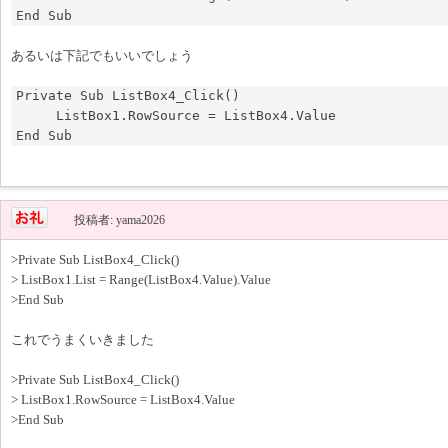
あるいは下記でもいいでしょう
Private Sub ListBox4_Click()

     ListBox1.RowSource = ListBox4.Value

End Sub
投稿者: yama2026
>Private Sub ListBox4_Click()
> ListBox1.List = Range(ListBox4.Value).Value
>End Sub
これでうまくいきました
>Private Sub ListBox4_Click()
> ListBox1.RowSource = ListBox4.Value
>End Sub