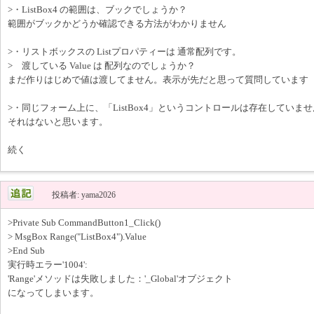
>・ListBox4 の範囲は、ブックでしょうか？
範囲がブックかどうか確認できる方法がわかりません
>・リストボックスの Listプロパティーは 通常配列です。
> 渡している Value は 配列なのでしょうか？
まだ作りはじめで値は渡してません。表示が先だと思って質問しています
>・同じフォーム上に、「ListBox4」というコントロールは存在していま
それはないと思います。
続く
投稿者: yama2026
>Private Sub CommandButton1_Click()
> MsgBox Range("ListBox4").Value
>End Sub
実行時エラー'1004':
'Range'メソッドは失敗しました：'_Global'オブジェクト
になってしまいます。