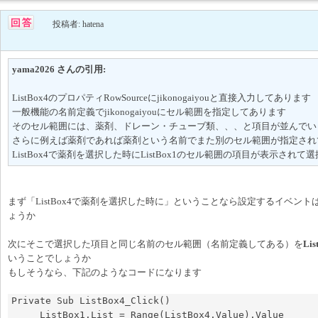
投稿者: hatena
yama2026 さんの引用:
ListBox4のプロパティRowSourceにjikonogaiyouと直接入力してあります
一般機能の名前定義でjikonogaiyouにセル範囲を指定してあります
そのセル範囲には、薬剤、ドレーン・チューブ類、、、と項目が並んでい
さらに例えば薬剤であれば薬剤という名前でまた別のセル範囲が指定され
ListBox4で薬剤を選択した時にListBox1のセル範囲の項目が表示され
まず「ListBox4で薬剤を選択した時に」ということなら設定するイベント
ょうか
次にそこで選択した項目と同じ名前のセル範囲（名前定義してある）を
Lis
いうことでしょうか
もしそうなら、下記のようなコードになります
Private Sub ListBox4_Click()

     ListBox1.List = Range(ListBox4.Value).Value
