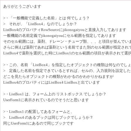
ありがとうございます
>・「一般機能で定義した名前」とは 何でしょう？
> それが、「ListBox4」なのでしょうか？
ListBox4のプロパティRowSourceにjikonogaiyouと直接入力してあります
一般機能の名前定義でjikonogaiyouにセル範囲を指定してあります
そのセル範囲には、薬剤、ドレーン・チューブ類、、、と項目が並んでい
さらに例えば薬剤であれば薬剤という名前でまた別のセル範囲が指定され
ListBox4で薬剤を選択した時にListBox1のセル範囲の項目が表示されて
>・この、名前 「ListBox4」を指定したオブジェクトの種類は何なのでし
> 定義した名前を指定できているとすれば、セルの、入力規則を設定した
どこを見たらオブジェクトの種類がわかるのかわかりかねますが
ListBox4のプロパティにはListBox4 ListBoxと出ています
>・ListBox1 は、フォーム上の リストボックス でしょうか？
UserForm1に表示されているのでそうだと思います
>・ListBox1 の配置してあるフォームと、
> ListBox4 のあるブックは同じブックでしょうか？
同じUserForm1にあるので同じブックです