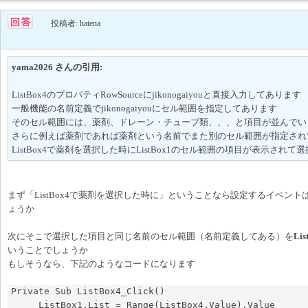
投稿者: hatena
yama2026 さんの引用:
ListBox4のプロパティRowSourceにjikonogaiyouと直接入力してあります
一般機能の名前定義でjikonogaiyouにセル範囲を指定してあります
そのセル範囲には、薬剤、ドレーン・チューブ類、、、と項目が並んでい
さらに例えば薬剤であれば薬剤という名前でまた別のセル範囲が指定され
ListBox4で薬剤を選択した時にListBox1のセル範囲の項目が表示され
まず「ListBox4で薬剤を選択した時に」ということなら設定するイベント
ょうか
次にそこで選択した項目と同じ名前のセル範囲（名前定義してある）を
Lis
いうことでしょうか
もしそうなら、下記のようなコードになります
Private Sub ListBox4_Click()

     ListBox1.List = Range(ListBox4.Value).Value
