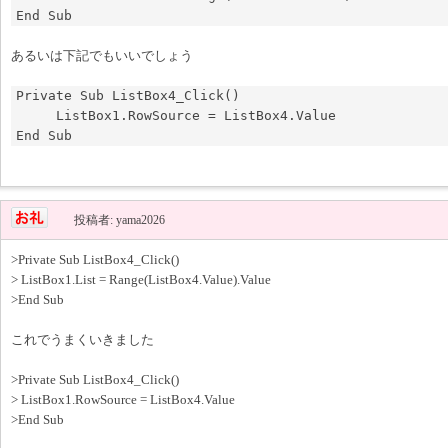
あるいは下記でもいいでしょう
Private Sub ListBox4_Click()

     ListBox1.RowSource = ListBox4.Value

End Sub
投稿者: yama2026
>Private Sub ListBox4_Click()
> ListBox1.List = Range(ListBox4.Value).Value
>End Sub
これでうまくいきました
>Private Sub ListBox4_Click()
> ListBox1.RowSource = ListBox4.Value
>End Sub