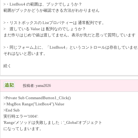
>・ListBox4 の範囲は、ブックでしょうか？
範囲がブックかどうか確認できる方法がわかりません
>・リストボックスの Listプロパティーは 通常配列です。
> 渡している Value は 配列なのでしょうか？
まだ作りはじめで値は渡してません。表示が先だと思って質問しています
>・同じフォーム上に、「ListBox4」というコントロールは存在していま
それはないと思います。
続く
投稿者: yama2026
>Private Sub CommandButton1_Click()
> MsgBox Range("ListBox4").Value
>End Sub
実行時エラー'1004':
'Range'メソッドは失敗しました：'_Global'オブジェクト
になってしまいます。