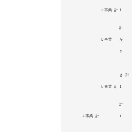
		ａ事業 計	1						

				2					
			計							
		ｂ事業	か	1						
			き	1						
				2					
			き 計							
		ｂ事業 計	1						

				2					
			計							
	Ａ事業 計		1						

				2					