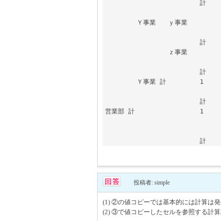
			計							
	Ｙ事業	ｙ事業		1

				2
			計	

		ｚ事業		1

				2
			計	

	Ｙ事業 計		1

				2
			計				

営業部 計			1						

				2					
投稿者: simple
(1) ②の値コピーでは基本的には計算は
(2) ③で値コピーしたセルを参照する