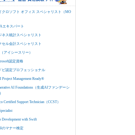
イクロソフト オフィス スペシャリスト（MO
BAエキスパート
ジネス統計スペシャリスト
クセル会計スペシャリスト
C3（アイシースリー）
crosoft認定資格
ドビ認定プロフェッショナル
 Project Management Ready®
nerative AI Foundations（生成AIファンデーシ
）
co Certified Support Technician（CCST）
Specialist
 Development with Swift
和のマナー検定