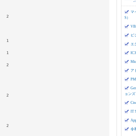
マ
	
S）
V
ビ
エ
I
Mi
	
ア
PMI
Ge
ョンズ
	
Cis
IT 
App
	
令