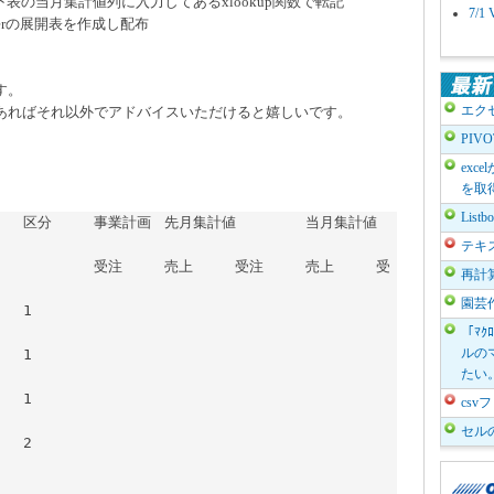
の当月集計値列に入力してあるxlookup関数で転記
7/
erの展開表を作成し配布
す。
エク
あればそれ以外でアドバイスいただけると嬉しいです。
PIV
exc
を取
List
テキ
	売上	受
再計
園芸
「ﾏｸ
ルのマ
たい
cs
セル
	