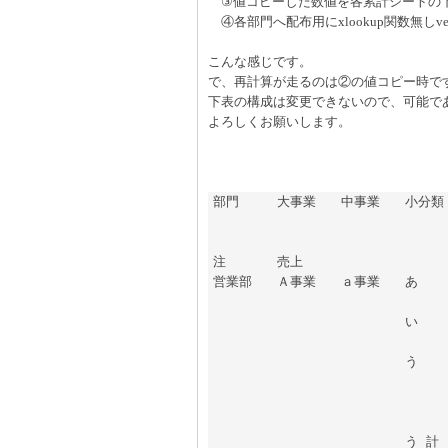
③値コピーした数値を各累計シートの下表
④各部門へ配布用にxlookup関数無しv
こんな感じです。
で、再計算が走るのは②の値コピー時で
下表の構成は変更できないので、可能で
よろしくお願いします。
部門	大事業	中事業	小分類	区分	事業計画	先月集計値	当月集計値	
					受注	売上	受注
注	売上

営業部	Ａ事業	ａ事業	あ	1						
			い	1						
			う	1						
				2					
			う 計							