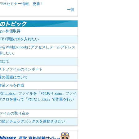
1 VBAセミナー情報、更新！
一覧
セル株価取得
OTBY関数で0を入れたい
elからWeb版outlookにアクセスしメールアドレス
得したい。
boxにて
ストファイルのインポート
算の回避について
作業メモを作成
ﾛなし.xlsx」ファイルを「ﾏｸﾛあり.xlsm」ファイ
クロを使って「ﾏｸﾛなし.xlsx」で作業を行い
。
vファイルの取り込み
の値とチェックボックスを連動させたい