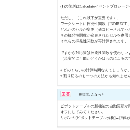
(1)の箇所はCalculateイベントプ
ただし、（これ以下が重要です）、
ワークシートに揮発性関数（INDIRECT 、 
どれかのセルが変更（値コピーされてセ
その揮発性関数が変更されたセルを参照
それらの揮発性関数が再計算されます。
ですから対応策は揮発性関数を使わない
（現実的に可能かどうかはものによるの
# どのくらいの計算時間なんでしょう
# 割り切るのも一つの方法かも知れませ
投稿者: んなっと
ピボットテーブルの新機能の自動更新が
オフにしてみてください。
リボンの[ピボットテーブル分析]→[自動