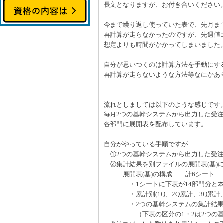
長文となりますが、お付き合いください
今まで繰り返し使っていた表で、先月ま
再計算が走らなかったのですが、先週値
想定よりも時間がかかってしまいました
自分が思いつくのは計算方法を手動にす
再計算が走らないような方法等なにかあ
流れとしましては以下のような感じです
毎月2つの基幹システムから出力した受
各部門に展開表を配布しています。
自分がやっている手順ですが
①2つの基幹システムから出力した受注
②集計結果を別ファイルの展開表(基)
展開表(基)の構成 計6シート
・1シートに下表が14部門分と本店計・
・累計別(1Q、2Q累計、3Q累計、
・2つの基幹システムの集計結果の
（下表の区分の1・2は2つの基幹