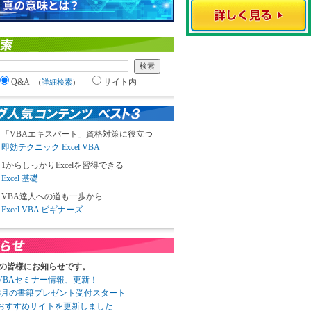
Q&A
サイト内
（
詳細検索
）
「VBAエキスパート」資格対策に役立つ
即効テクニック Excel VBA
1からしっかりExcelを習得できる
Excel 基礎
VBA達人への道も一歩から
Excel VBA ビギナーズ
の皆様にお知らせです。
3 VBAセミナー情報、更新！
3 8月の書籍プレゼント受付スタート
6 おすすめサイトを更新しました