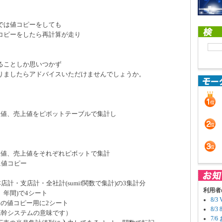
。
では値コピーをしても
コピーをしたら再計算が走り
。
ることしか思いつかず
りましたらアドバイスいただけませんでしょうか。
。
注値、売上値をピボットテーブルで集計し
値、売上値をそれぞれピボットで集計
に値コピー
支店計・全社計(sumif関数で集計)の3集計分
利用者
年間)で4シート
8/
値コピー用に2シート
8/
システムの意味です）
7/