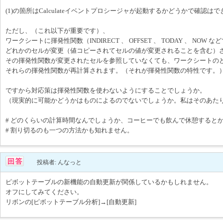
(1)の箇所はCalculateイベントプロシージャが起動するかどうかで確認は
ただし、（これ以下が重要です）、
ワークシートに揮発性関数（INDIRECT 、 OFFSET 、 TODAY 、 NOW
どれかのセルが変更（値コピーされてセルの値が変更されることを含む）
その揮発性関数が変更されたセルを参照していなくても、ワークシートの
それらの揮発性関数が再計算されます。（それが揮発性関数の特性です。
ですから対応策は揮発性関数を使わないようにすることでしょうか。
（現実的に可能かどうかはものによるのでないでしょうか。私はそのあた
# どのくらいの計算時間なんでしょうか、コーヒーでも飲んで休憩すると
# 割り切るのも一つの方法かも知れません。
投稿者: んなっと
ピボットテーブルの新機能の自動更新が関係しているかもしれません。
オフにしてみてください。
リボンの[ピボットテーブル分析]→[自動更新]