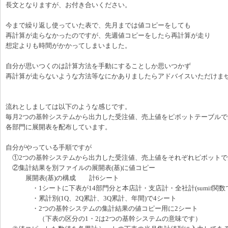
長文となりますが、お付き合いください。
今まで繰り返し使っていた表で、先月までは値コピーをしても
再計算が走らなかったのですが、先週値コピーをしたら再計算が走り
想定よりも時間がかかってしまいました。
自分が思いつくのは計算方法を手動にすることしか思いつかず
再計算が走らないような方法等なにかありましたらアドバイスいただけま
流れとしましては以下のような感じです。
毎月2つの基幹システムから出力した受注値、売上値をピボットテーブルで
各部門に展開表を配布しています。
自分がやっている手順ですが
①2つの基幹システムから出力した受注値、売上値をそれぞれピボットで
②集計結果を別ファイルの展開表(基)に値コピー
展開表(基)の構成 計6シート
・1シートに下表が14部門分と本店計・支店計・全社計(sumif関数で
・累計別(1Q、2Q累計、3Q累計、年間)で4シート
・2つの基幹システムの集計結果の値コピー用に2シート
（下表の区分の1・2は2つの基幹システムの意味です）