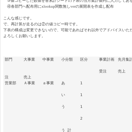
③値コピーした数値を各累計シートの下表の当月集計値列に入力してあるxl
④各部門へ配布用にxlookup関数無しverの展開表を作成し配布
こんな感じです。
で、再計算が走るのは②の値コピー時です。
下表の構成は変更できないので、可能であればそれ以外でアドバイスいた
よろしくお願いします。
部門	大事業	中事業	小分類	区分	事業計画	先月集計値	当月集計値	
					受注	売上	受注	売上	受
注	売上

営業部	Ａ事業	ａ事業	あ	1						
			い	1						
			う	1						
				2						
			う 計							