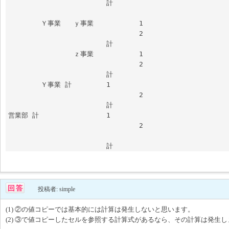
			計							
	Ｙ事業	ｙ事業		1

				2

			計	

		ｚ事業		1

				2

			計	

	Ｙ事業 計		1

				2

			計				

営業部 計			1						

				2						
			計		
投稿者: simple
(1) ②の値コピーでは基本的には計算は発生しないと思います。
(2) ③で値コピーしたセルを参照する計算式があるなら、その計算は発生し