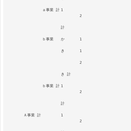
		ａ事業 計	1						

				2						
			計							
		ｂ事業	か	1						
			き	1						
				2						
			き 計							
		ｂ事業 計	1						

				2						
			計							
	Ａ事業 計		1						

				2						