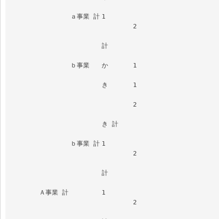
		ａ事業 計	1						

				2						
			計							
		ｂ事業	か	1						
			き	1						
				2						
			き 計							
		ｂ事業 計	1						

				2						
			計							
	Ａ事業 計		1						

				2						