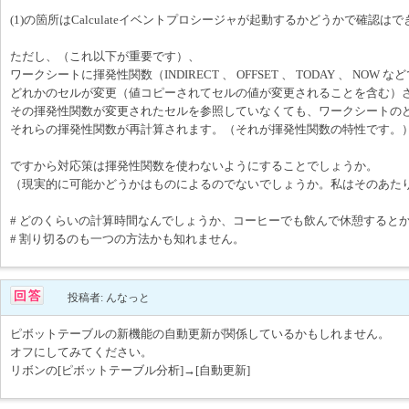
(1)の箇所はCalculateイベントプロシージャが起動するかどうかで確認は
ただし、（これ以下が重要です）、
ワークシートに揮発性関数（INDIRECT 、 OFFSET 、 TODAY 、 NOW
どれかのセルが変更（値コピーされてセルの値が変更されることを含む）
その揮発性関数が変更されたセルを参照していなくても、ワークシートの
それらの揮発性関数が再計算されます。（それが揮発性関数の特性です。
ですから対応策は揮発性関数を使わないようにすることでしょうか。
（現実的に可能かどうかはものによるのでないでしょうか。私はそのあた
# どのくらいの計算時間なんでしょうか、コーヒーでも飲んで休憩すると
# 割り切るのも一つの方法かも知れません。
投稿者: んなっと
ピボットテーブルの新機能の自動更新が関係しているかもしれません。
オフにしてみてください。
リボンの[ピボットテーブル分析]→[自動更新]