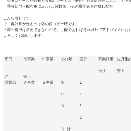
③値コピーした数値を各累計シートの下表の当月集計値列に入力してあるxl
④各部門へ配布用にxlookup関数無しverの展開表を作成し配布
こんな感じです。
で、再計算が走るのは②の値コピー時です。
下表の構成は変更できないので、可能であればそれ以外でアドバイスいた
よろしくお願いします。
部門	大事業	中事業	小分類	区分	事業計画	先月集計値	当月集計値	
					受注	売上	受注	売上	受
注	売上

営業部	Ａ事業	ａ事業	あ	1						
			い	1						
			う	1						
				2						
			う 計							