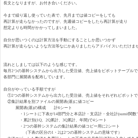
長文となりますが、お付き合いください。
今まで繰り返し使っていた表で、先月までは値コピーをしても
再計算が走らなかったのですが、先週値コピーをしたら再計算が走り
想定よりも時間がかかってしまいました。
自分が思いつくのは計算方法を手動にすることしか思いつかず
再計算が走らないような方法等なにかありましたらアドバイスいただけま
流れとしましては以下のような感じです。
毎月2つの基幹システムから出力した受注値、売上値をピボットテーブルで
各部門に展開表を配布しています。
自分がやっている手順ですが
①2つの基幹システムから出力した受注値、売上値をそれぞれピボットで
②集計結果を別ファイルの展開表(基)に値コピー
展開表(基)の構成 計6シート
・1シートに下表が14部門分と本店計・支店計・全社計(sumif関数で
・累計別(1Q、2Q累計、3Q累計、年間)で4シート
・2つの基幹システムの集計結果の値コピー用に2シート
（下表の区分の1・2は2つの基幹システムの意味です）