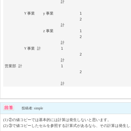
			計							
	Ｙ事業	ｙ事業		1

				2

			計	

		ｚ事業		1

				2

			計	

	Ｙ事業 計		1

				2

			計				

営業部 計			1						

				2						
			計		
投稿者: simple
(1) ②の値コピーでは基本的には計算は発生しないと思います。
(2) ③で値コピーしたセルを参照する計算式があるなら、その計算は発生し