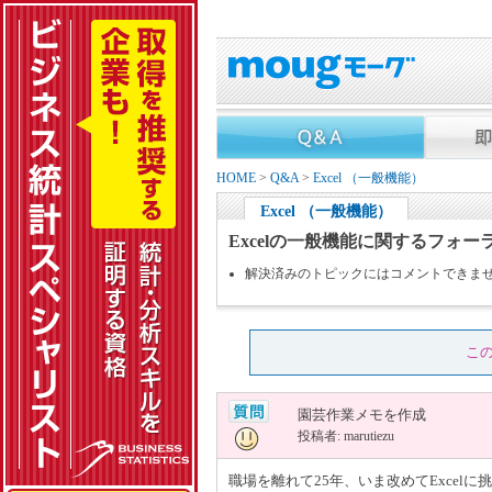
HOME
>
Q&A
>
Excel （一般機能）
Excel （一般機能）
Excelの一般機能に関するフォー
解決済みのトピックにはコメントできま
こ
園芸作業メモを作成
投稿者: marutiezu
職場を離れて25年、いま改めてExce