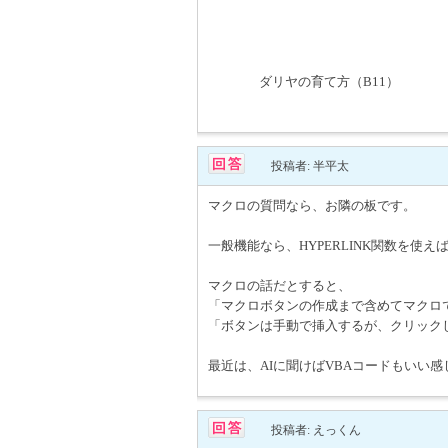
ダリヤの育て方（B11）
投稿者: 半平太
マクロの質問なら、お隣の板です。
一般機能なら、HYPERLINK関数を使
マクロの話だとすると、
「マクロボタンの作成まで含めてマクロ
「ボタンは手動で挿入するが、クリック
最近は、AIに聞けばVBAコードもいい
投稿者: えっくん