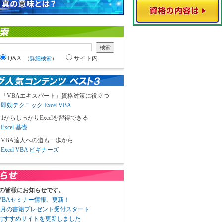
Q&A
サイト内
（
詳細検索
）
「VBAエキスパート」資格対策に役立つ
即効テクニック Excel VBA
1からしっかりExcelを習得できる
Excel 基礎
VBA達人への道も一歩から
Excel VBA ビギナーズ
の皆様にお知らせです。
3 VBAセミナー情報、更新！
3 8月の書籍プレゼント受付スタート
6 おすすめサイトを更新しました