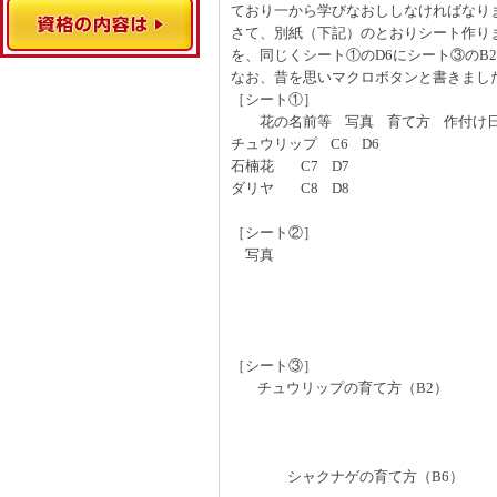
ており一から学びなおししなければなり
さて、別紙（下記）のとおりシート作りま
を、同じくシート①のD6にシート③のB
なお、昔を思いマクロボタンと書きまし
［シート①］
花の名前等 写真 育て方 作付け
チュウリップ C6 D6
石楠花 C7 D7
ダリヤ C8 D8
［シート②］
写真
［シート③］
チュウリップの育て方（B2）
シャクナゲの育て方（B6）