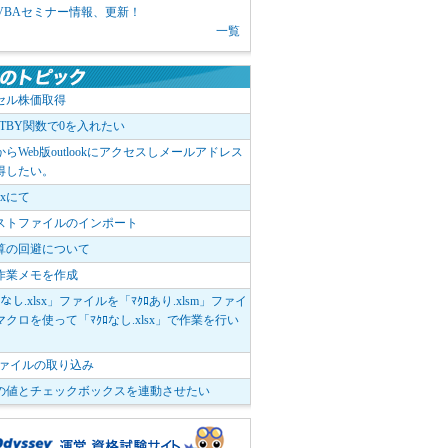
1 VBAセミナー情報、更新！
一覧
セル株価取得
OTBY関数で0を入れたい
elからWeb版outlookにアクセスしメールアドレス
得したい。
boxにて
ストファイルのインポート
算の回避について
作業メモを作成
ﾛなし.xlsx」ファイルを「ﾏｸﾛあり.xlsm」ファイ
クロを使って「ﾏｸﾛなし.xlsx」で作業を行い
。
vファイルの取り込み
の値とチェックボックスを連動させたい