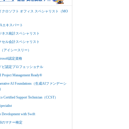
イクロソフト オフィス スペシャリスト（MO
BAエキスパート
ジネス統計スペシャリスト
クセル会計スペシャリスト
C3（アイシースリー）
crosoft認定資格
ドビ認定プロフェッショナル
 Project Management Ready®
nerative AI Foundations（生成AIファンデーシ
）
co Certified Support Technician（CCST）
Specialist
 Development with Swift
和のマナー検定