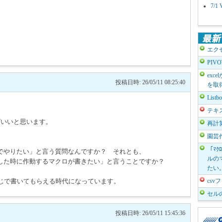
7/
エク
PIV
exc
投稿日時: 26/05/11 08:25:40
を取
List
テキ
えばいいと思います。
再計
園芸
「ﾏｸ
でやりたい」と言う質問なんですか？ それとも、
ルのマ
した時に作動するマクロが書きたい」と言うことですか？
たい
感じで書いてもらえる時代になっています。
cs
セル
投稿日時: 26/05/11 15:45:36