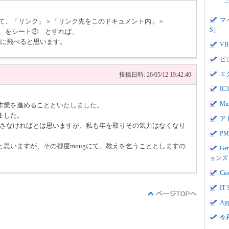
マ
して、「リンク」＞「リンク先をこのドキュメント内」＞
S）
、、をシート② とすれば、
3に飛べると思います。
V
ビ
エ
投稿日時: 26/05/12 19:42:40
I
Mi
作業を進めることといたしました。
ました。
ア
なおさなければとは思いますが、私も年を取りその気力はなくなり
PMI
思いますが、その都度mougにて、教えを乞うこととしますの
Ge
ョンズ
Cis
IT 
App
令