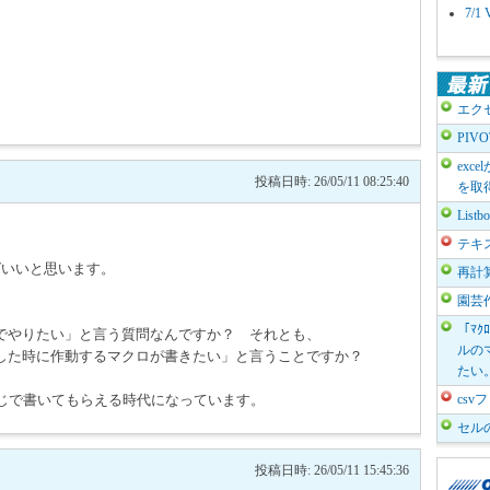
7/
エク
PIV
exc
投稿日時: 26/05/11 08:25:40
を取
List
テキ
えばいいと思います。
再計
園芸
「ﾏｸ
でやりたい」と言う質問なんですか？ それとも、
ルのマ
した時に作動するマクロが書きたい」と言うことですか？
たい
感じで書いてもらえる時代になっています。
cs
セル
投稿日時: 26/05/11 15:45:36