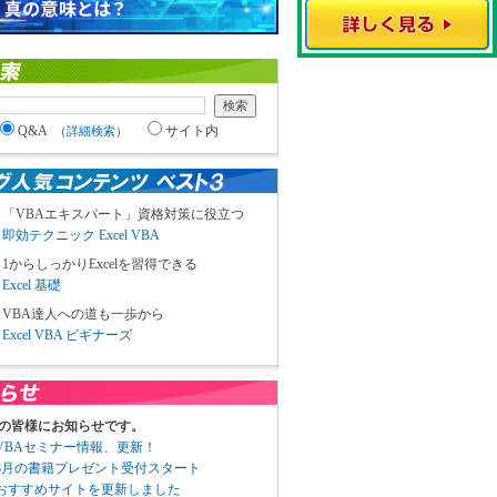
Q&A
サイト内
（
詳細検索
）
「VBAエキスパート」資格対策に役立つ
即効テクニック Excel VBA
1からしっかりExcelを習得できる
Excel 基礎
VBA達人への道も一歩から
Excel VBA ビギナーズ
の皆様にお知らせです。
3 VBAセミナー情報、更新！
3 8月の書籍プレゼント受付スタート
6 おすすめサイトを更新しました