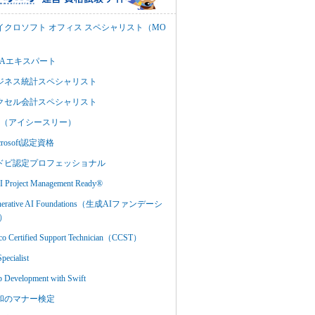
イクロソフト オフィス スペシャリスト（MO
BAエキスパート
ジネス統計スペシャリスト
クセル会計スペシャリスト
C3（アイシースリー）
crosoft認定資格
ドビ認定プロフェッショナル
 Project Management Ready®
nerative AI Foundations（生成AIファンデーシ
）
co Certified Support Technician（CCST）
Specialist
 Development with Swift
和のマナー検定