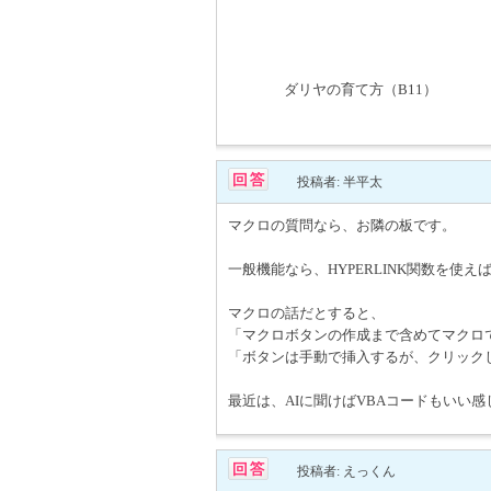
ダリヤの育て方（B11）
投稿者: 半平太
マクロの質問なら、お隣の板です。
一般機能なら、HYPERLINK関数を使
マクロの話だとすると、
「マクロボタンの作成まで含めてマクロ
「ボタンは手動で挿入するが、クリック
最近は、AIに聞けばVBAコードもいい
投稿者: えっくん