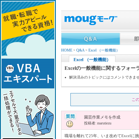
HOME
>
Q&A
>
Excel （一般機能）
Excel （一般機能）
Excelの一般機能に関するフォー
解決済みのトピックにはコメントできま
こ
園芸作業メモを作成
投稿者: marutiezu
職場を離れて25年、いま改めてExce