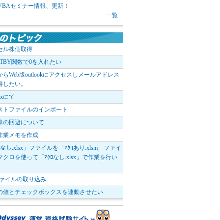
1 VBAセミナー情報、更新！
一覧
セル株価取得
OTBY関数で0を入れたい
elからWeb版outlookにアクセスしメールアドレス
得したい。
boxにて
ストファイルのインポート
算の回避について
作業メモを作成
ﾛなし.xlsx」ファイルを「ﾏｸﾛあり.xlsm」ファイ
クロを使って「ﾏｸﾛなし.xlsx」で作業を行い
。
vファイルの取り込み
の値とチェックボックスを連動させたい