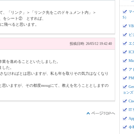
マ
して、「リンク」＞「リンク先をこのドキュメント内」＞
S）
、、をシート② とすれば、
3に飛べると思います。
V
ビ
エ
投稿日時: 26/05/12 19:42:40
I
Mi
作業を進めることといたしました。
ました。
ア
なおさなければとは思いますが、私も年を取りその気力はなくなり
PMI
思いますが、その都度mougにて、教えを乞うこととしますの
Ge
ョンズ
Cis
IT 
App
令