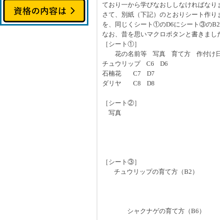
ており一から学びなおししなければなり
さて、別紙（下記）のとおりシート作りま
を、同じくシート①のD6にシート③のB
なお、昔を思いマクロボタンと書きまし
［シート①］
花の名前等 写真 育て方 作付け
チュウリップ C6 D6
石楠花 C7 D7
ダリヤ C8 D8
［シート②］
写真
［シート③］
チュウリップの育て方（B2）
シャクナゲの育て方（B6）