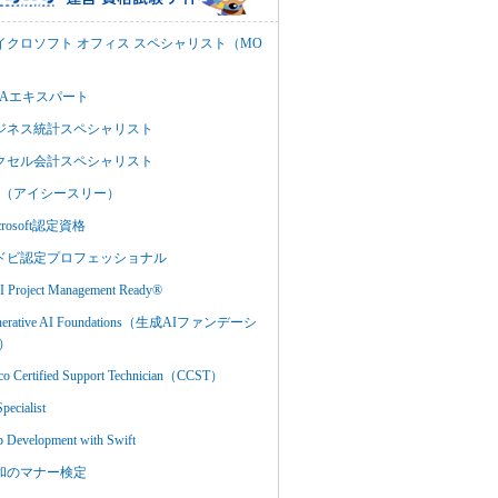
イクロソフト オフィス スペシャリスト（MO
BAエキスパート
ジネス統計スペシャリスト
クセル会計スペシャリスト
C3（アイシースリー）
crosoft認定資格
ドビ認定プロフェッショナル
 Project Management Ready®
nerative AI Foundations（生成AIファンデーシ
）
co Certified Support Technician（CCST）
Specialist
 Development with Swift
和のマナー検定