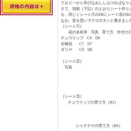
ており一から学びなおししなければなり
さて、別紙（下記）のとおりシート作りま
を、同じくシート①のD6にシート③のB
なお、昔を思いマクロボタンと書きまし
［シート①］
花の名前等 写真 育て方 作付け
チュウリップ C6 D6
石楠花 C7 D7
ダリヤ C8 D8
［シート②］
写真
［シート③］
チュウリップの育て方（B2）
シャクナゲの育て方（B6）