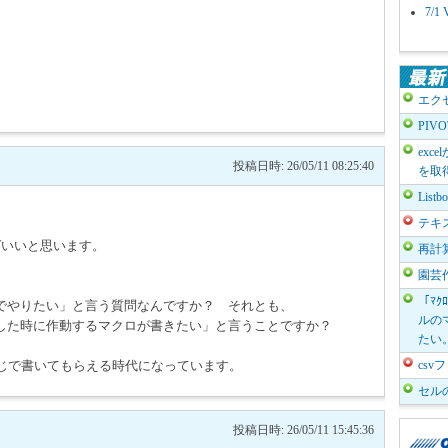
7/
エク
PIV
exc
投稿日時: 26/05/11 08:25:40
を取
List
テキ
えばいいと思います。
再計
園芸
「ﾏｸ
でやりたい」と言う質問なんですか？ それとも、
ルのマ
した時に作動するマクロが書きたい」と言うことですか？
たい
感じで書いてもらえる時代になっています。
cs
セル
投稿日時: 26/05/11 15:45:36