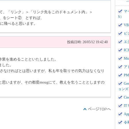
マ
して、「リンク」＞「リンク先をこのドキュメント内」＞
S）
、、をシート② とすれば、
3に飛べると思います。
V
ビ
エ
投稿日時: 26/05/12 19:42:40
I
Mi
作業を進めることといたしました。
ました。
ア
なおさなければとは思いますが、私も年を取りその気力はなくなり
PMI
思いますが、その都度mougにて、教えを乞うこととしますの
Ge
ョンズ
Cis
IT 
App
令