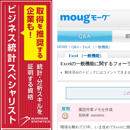
HOME
>
Q&A
>
Excel （一般機能）
Excel （一般機能）
Excelの一般機能に関するフォー
解決済みのトピックにはコメントできま
こ
園芸作業メモを作成
投稿者: marutiezu
職場を離れて25年、いま改めてExce