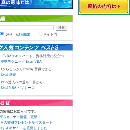
Q&A
サイト内
（
詳細検索
）
「VBAエキスパート」資格対策に役立つ
即効テクニック Excel VBA
1からしっかりExcelを習得できる
Excel 基礎
VBA達人への道も一歩から
Excel VBA ビギナーズ
の皆様にお知らせです。
3 VBAセミナー情報、更新！
3 8月の書籍プレゼント受付スタート
6 おすすめサイトを更新しました