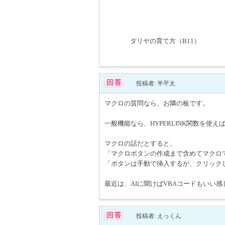
ダリヤの育て方（B11）
投稿者: 半平太
マクロの質問なら、お隣の板です。
一般機能なら、HYPERLINK関数を使
マクロの話だとすると、
「マクロボタンの作成まで含めてマクロ
「ボタンは手動で挿入するが、クリック
最近は、AIに聞けばVBAコードもいい
投稿者: えっくん