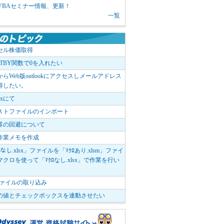
1 VBAセミナー情報、更新！
一覧
セル株価取得
OTBY関数で0を入れたい
elからWeb版outlookにアクセスしメールアドレス
得したい。
boxにて
ストファイルのインポート
算の回避について
作業メモを作成
ﾛなし.xlsx」ファイルを「ﾏｸﾛあり.xlsm」ファイ
クロを使って「ﾏｸﾛなし.xlsx」で作業を行い
。
vファイルの取り込み
の値とチェックボックスを連動させたい