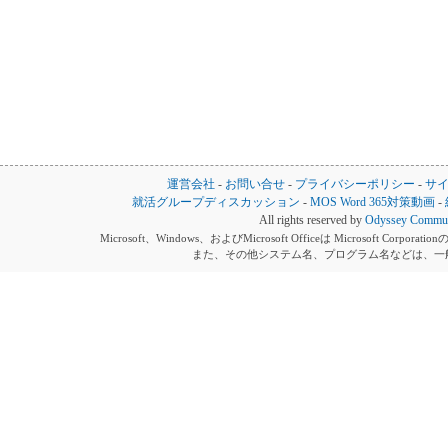
運営会社
-
お問い合せ
-
プライバシーポリシー
-
サ
就活グループディスカッション
-
MOS Word 365対策動画
-
All rights reserved by
Odyssey Communi
Microsoft、Windows、およびMicrosoft Officeは Microsoft 
また、その他システム名、プログラム名などは、一