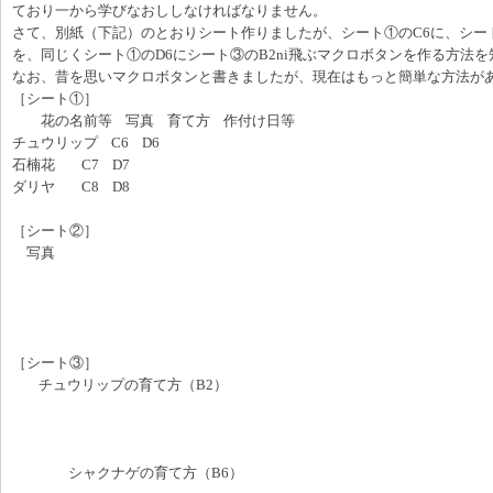
ており一から学びなおししなければなりません。
さて、別紙（下記）のとおりシート作りましたが、シート①のC6に、シー
を、同じくシート①のD6にシート③のB2ni飛ぶマクロボタンを作る方法
なお、昔を思いマクロボタンと書きましたが、現在はもっと簡単な方法が
［シート①］
花の名前等 写真 育て方 作付け日等
チュウリップ C6 D6
石楠花 C7 D7
ダリヤ C8 D8
［シート②］
写真
［シート③］
チュウリップの育て方（B2）
シャクナゲの育て方（B6）