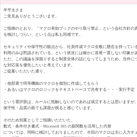
半平太さま
ご意見ありがとうございます。
ご指摘のとおり、「マクロ有効ブックのやり取り禁止」という会社方針の
を検討しづらい、という点は私も同感です。
セキュリティや保守性の観点から、社員作成マクロ全般に懸念を持ってい
利用のみは黙認されている、という状況には確かに首尾一貫しない印象が
ただ、この議論を深掘りすると制度全体の話になってしまうため、当件に
な対応策を優先したいと考えています。
ご提案いただいた通り、
・他部署で同等機能のマクロを個別に作成してもらう
・あるいはマクロのロジックをテキストベースで共有する・・・実行予定
という選択肢は、ルールに抵触しないのであれば成立するとは思いますが
保守性・品質の面でも課題が残ると感じています。
そのため別案としてご指摘いただいた、
数式・条件付き書式・Microsoft 365 の新関数を活用した代替
については、同時に検討しておりましたので、今回のマクロは主に入力チ