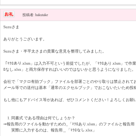
投稿者: hakutake
Suzuさま
ありがとうございます。
Suzuさま・半平太さまの貴重な意見を整理してみました。
「ﾏｸﾛあり.xlsm」は入力不可という前提でしたが、「ﾏｸﾛあり.xlsm」で
ﾛなし.xlsx」と両方保存すればいいのではないかと思うようになりました。
会社で「マクロ有効ブック」ファイルを部署ごとのやり取りは禁止されて
メール等での送付は基本「通常のエクセルブック」でおこないたいため投
もし他にもアドバイス等があれば、ぜひコメントください！よろしくお願
1. 同書式 である理由は何でしょうか？
⇒報告用のファイルを動かすための_「ﾏｸﾛあり.xlsm」のファイルと報告用「ﾏ
実際に入力するのは、報告用＿「ﾏｸﾛなし.xlsx」