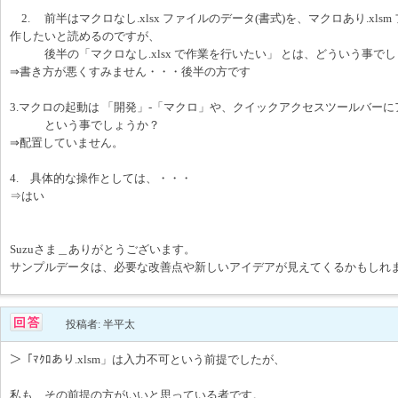
2. 前半はマクロなし.xlsx ファイルのデータ(書式)を、マクロあり.xls
作したいと読めるのですが、
後半の「マクロなし.xlsx で作業を行いたい」 とは、どういう事で
⇒書き方が悪くすみません・・・後半の方です
3.マクロの起動は 「開発」-「マクロ」や、クイックアクセスツールバー
という事でしょうか？
⇒配置していません。
4. 具体的な操作としては、・・・
⇒はい
Suzuさま＿ありがとうございます。
サンプルデータは、必要な改善点や新しいアイデアが見えてくるかもしれ
投稿者: 半平太
＞「ﾏｸﾛあり.xlsm」は入力不可という前提でしたが、
私も、その前提の方がいいと思っている者です。