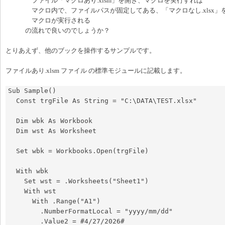
ファイル「マクロあり.xlsm」を開き、マクロを実行すれば
マクロ内で、ファイルパスが固定してある、「マクロなし.xlsx」
マクロが実行される
の流れで良いのでしょうか？
とりあえず、他のブックを操作するサンプルです。
ファイルあり.xlsm ファイル の標準モジュールに記載します。
Sub Sample()

  Const trgFile As String = "C:\DATA\TEST.xlsx"

  Dim wbk As Workbook

  Dim wst As Worksheet

  Set wbk = Workbooks.Open(trgFile)

  With wbk

    Set wst = .Worksheets("Sheet1")

    With wst

      With .Range("A1")

        .NumberFormatLocal = "yyyy/mm/dd"

        .Value2 = #4/27/2026#
