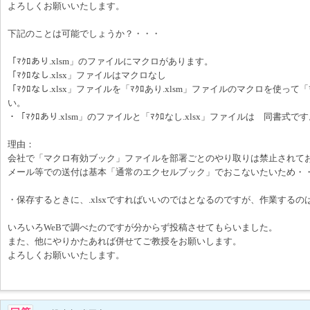
よろしくお願いいたします。
下記のことは可能でしょうか？・・・
「ﾏｸﾛあり.xlsm」のファイルにマクロがあります。
「ﾏｸﾛなし.xlsx」ファイルはマクロなし
「ﾏｸﾛなし.xlsx」ファイルを「ﾏｸﾛあり.xlsm」ファイルのマクロを使って「
い。
・「ﾏｸﾛあり.xlsm」のファイルと「ﾏｸﾛなし.xlsx」ファイルは 同書式で
理由：
会社で「マクロ有効ブック」ファイルを部署ごとのやり取りは禁止されて
メール等での送付は基本「通常のエクセルブック」でおこないたいため・
・保存するときに、.xlsxですればいいのではとなるのですが、作業するのは
いろいろWeBで調べたのですが分からず投稿させてもらいました。
また、他にやりかたあれば併せてご教授をお願いします。
よろしくお願いいたします。