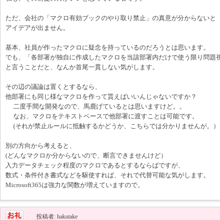
ただ、会社の「マクロ有効ブックのやり取り禁止」の真意が分からないと
アイデアが出ません。
基本、社員が作ったマクロに疑念を持っているのだろうとは思います。
でも、「各部署が独自に作成したマクロを当該部署内だけで使う限り問題
と言うことだと、なんか首尾一貫しない気がします。
その辺の議論は置くとするなら、
他部署にも同じ様なマクロを作って貰えばいいんじゃないですか？
二度手間な開発なので、馬鹿げているとは思いますけど。。
なお、マクロをテキストベースで他部署に渡すことは可能です。
(それが禁止ルールに抵触するかどうか、こちらでは分かりませんが。）
別の方向から考えると、
(どんなマクロか分からないので、断言できませんけど）
入力データチェック程度のマクロであるとするならばですが、
数式・条件付き書式などを駆使すれば、それで代替可能な気がします。
Microsoft365は強力な関数が増えていますので。
投稿者: hakutake