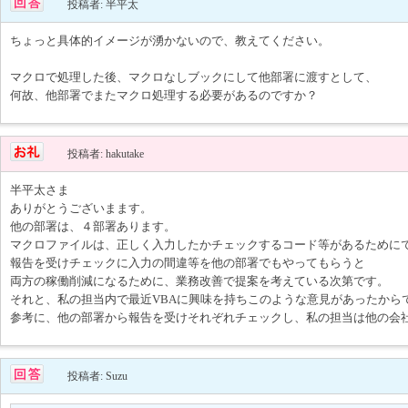
投稿者: 半平太
ちょっと具体的イメージが湧かないので、教えてください。
マクロで処理した後、マクロなしブックにして他部署に渡すとして、
何故、他部署でまたマクロ処理する必要があるのですか？
投稿者: hakutake
半平太さま
ありがとうございまます。
他の部署は、４部署あります。
マクロファイルは、正しく入力したかチェックするコード等があるために
報告を受けチェックに入力の間違等を他の部署でもやってもらうと
両方の稼働削減になるために、業務改善で提案を考えている次第です。
それと、私の担当内で最近VBAに興味を持ちこのような意見があったから
参考に、他の部署から報告を受けそれぞれチェックし、私の担当は他の会
投稿者: Suzu