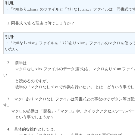
引用:
・「ﾏｸﾛあり.xlsm」のファイルと「ﾏｸﾛなし.xlsx」ファイルは 同書式で
1. 同書式 である理由は何でしょうか？
引用:
・「ﾏｸﾛなし.xlsx」ファイルを「ﾏｸﾛあり.xlsm」ファイルのマクロを使って
いたい。
2. 前半は
マクロなし.xlsx ファイルのデータ(書式)を、マクロあり.xlsm ファ
い
と読めるのですが、
後半の「マクロなし.xlsx で作業を行いたい」 とは、どういう事で
3. マクロあり マクロなし ファイルは同書式との事なので ボタン等は
す。
マクロの起動は 「開発」-「マクロ」や、クイックアクセスツールバー
という事でしょうか？
4. 具体的な操作としては、