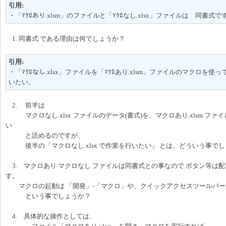
引用:
・「ﾏｸﾛあり.xlsm」のファイルと「ﾏｸﾛなし.xlsx」ファイルは 同書式で
1. 同書式 である理由は何でしょうか？
引用:
・「ﾏｸﾛなし.xlsx」ファイルを「ﾏｸﾛあり.xlsm」ファイルのマクロを使って
いたい。
2. 前半は
マクロなし.xlsx ファイルのデータ(書式)を、マクロあり.xlsm ファ
い
と読めるのですが、
後半の「マクロなし.xlsx で作業を行いたい」 とは、どういう事で
3. マクロあり マクロなし ファイルは同書式との事なので ボタン等は
す。
マクロの起動は 「開発」-「マクロ」や、クイックアクセスツールバー
という事でしょうか？
4. 具体的な操作としては、