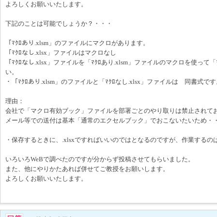
よろしくお願いいたします。
下記のことは可能でしょうか？・・・
「ﾏｸﾛあり.xlsm」のファイルにマクロがあります。
「ﾏｸﾛなし.xlsx」ファイルはマクロなし
「ﾏｸﾛなし.xlsx」ファイルを「ﾏｸﾛあり.xlsm」ファイルのマクロを使って「
い。
・「ﾏｸﾛあり.xlsm」のファイルと「ﾏｸﾛなし.xlsx」ファイルは 同書式で
理由：
会社で「マクロ有効ブック」ファイルを部署ごとのやり取りは禁止されて
メール等での送付は基本「通常のエクセルブック」でおこないたいため・
・保存するときに、.xlsxですればいいのではとなるのですが、作業するのは
いろいろWeBで調べたのですが分からず投稿させてもらいました。
また、他にやりかたあれば併せてご教授をお願いします。
よろしくお願いいたします。