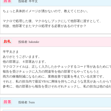
投稿者: 半平太
ちょっと具体的イメージが湧かないので、教えてください。
マクロで処理した後、マクロなしブックにして他部署に渡すとして、
何故、他部署でまたマクロ処理する必要があるのですか？
投稿者: hakutake
半平太さま
ありがとうございまます。
他の部署は、４部署あります。
マクロファイルは、正しく入力したかチェックするコード等があるために
報告を受けチェックに入力の間違等を他の部署でもやってもらうと
両方の稼働削減になるために、業務改善で提案を考えている次第です。
それと、私の担当内で最近VBAに興味を持ちこのような意見があったから
参考に、他の部署から報告を受けそれぞれチェックし、私の担当は他の会
投稿者: Suzu