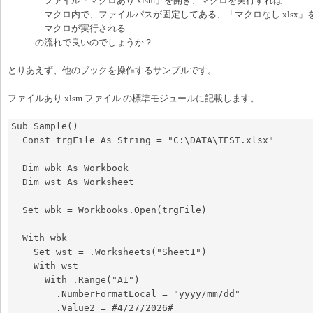
ファイル「マクロあり.xlsm」を開き、マクロを実行すれば
マクロ内で、ファイルパスが固定してある、「マクロなし.xlsx」
マクロが実行される
の流れで良いのでしょうか？
とりあえず、他のブックを操作するサンプルです。
ファイルあり.xlsm ファイル の標準モジュールに記載します。
Sub Sample()

  Const trgFile As String = "C:\DATA\TEST.xlsx"

  Dim wbk As Workbook

  Dim wst As Worksheet

  Set wbk = Workbooks.Open(trgFile)

  With wbk

    Set wst = .Worksheets("Sheet1")

    With wst

      With .Range("A1")

        .NumberFormatLocal = "yyyy/mm/dd"

        .Value2 = #4/27/2026#
