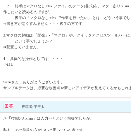
2. 前半はマクロなし.xlsx ファイルのデータ(書式)を、マクロあり.xls
作したいと読めるのですが、
後半の「マクロなし.xlsx で作業を行いたい」 とは、どういう事で
⇒書き方が悪くすみません・・・後半の方です
3.マクロの起動は 「開発」-「マクロ」や、クイックアクセスツールバー
という事でしょうか？
⇒配置していません。
4. 具体的な操作としては、・・・
⇒はい
Suzuさま＿ありがとうございます。
サンプルデータは、必要な改善点や新しいアイデアが見えてくるかもしれ
投稿者: 半平太
＞「ﾏｸﾛあり.xlsm」は入力不可という前提でしたが、
私も、その前提の方がいいと思っている者です。