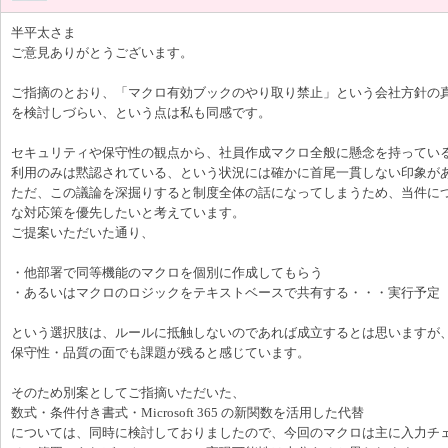
半平太さま
ご意見ありがとうございます。
ご指摘のとおり、「マクロ有効ブックのやり取り禁止」という会社方針の
を検討しづらい、という点は私も同感です。
セキュリティや保守性の観点から、社員作成マクロ全般に懸念を持ってい
利用のみは黙認されている、という状況には確かに首尾一貫しない印象が
ただ、この議論を深掘りすると制度全体の話になってしまうため、当件に
な対応策を優先したいと考えています。
ご提案いただいた通り、
・他部署で同等機能のマクロを個別に作成してもらう
・あるいはマクロのロジックをテキストベースで共有する・・・実行予定
という選択肢は、ルールに抵触しないのであれば成立するとは思いますが
保守性・品質の面でも課題が残ると感じています。
そのため別案としてご指摘いただいた、
数式・条件付き書式・Microsoft 365 の新関数を活用した代替
については、同時に検討しておりましたので、今回のマクロは主に入力チ