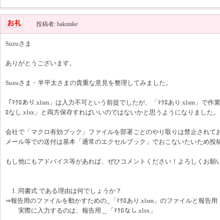
投稿者: hakutake
Suzuさま
ありがとうございます。
Suzuさま・半平太さまの貴重な意見を整理してみました。
「ﾏｸﾛあり.xlsm」は入力不可という前提でしたが、「ﾏｸﾛあり.xlsm」で
ﾛなし.xlsx」と両方保存すればいいのではないかと思うようになりました。
会社で「マクロ有効ブック」ファイルを部署ごとのやり取りは禁止されて
メール等での送付は基本「通常のエクセルブック」でおこないたいため投
もし他にもアドバイス等があれば、ぜひコメントください！よろしくお願
1. 同書式 である理由は何でしょうか？
⇒報告用のファイルを動かすための_「ﾏｸﾛあり.xlsm」のファイルと報告用「ﾏ
実際に入力するのは、報告用＿「ﾏｸﾛなし.xlsx」