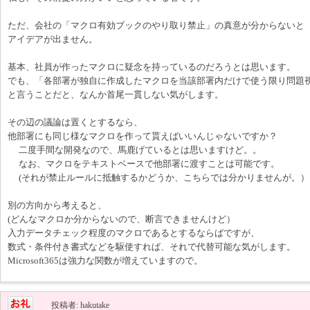
ただ、会社の「マクロ有効ブックのやり取り禁止」の真意が分からないと
アイデアが出ません。
基本、社員が作ったマクロに疑念を持っているのだろうとは思います。
でも、「各部署が独自に作成したマクロを当該部署内だけで使う限り問題
と言うことだと、なんか首尾一貫しない気がします。
その辺の議論は置くとするなら、
他部署にも同じ様なマクロを作って貰えばいいんじゃないですか？
二度手間な開発なので、馬鹿げているとは思いますけど。。
なお、マクロをテキストベースで他部署に渡すことは可能です。
(それが禁止ルールに抵触するかどうか、こちらでは分かりませんが。）
別の方向から考えると、
(どんなマクロか分からないので、断言できませんけど）
入力データチェック程度のマクロであるとするならばですが、
数式・条件付き書式などを駆使すれば、それで代替可能な気がします。
Microsoft365は強力な関数が増えていますので。
投稿者: hakutake