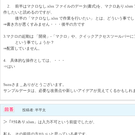
2. 前半はマクロなし.xlsx ファイルのデータ(書式)を、マクロあり.xls
作したいと読めるのですが、
後半の「マクロなし.xlsx で作業を行いたい」 とは、どういう事で
⇒書き方が悪くすみません・・・後半の方です
3.マクロの起動は 「開発」-「マクロ」や、クイックアクセスツールバー
という事でしょうか？
⇒配置していません。
4. 具体的な操作としては、・・・
⇒はい
Suzuさま＿ありがとうございます。
サンプルデータは、必要な改善点や新しいアイデアが見えてくるかもしれ
投稿者: 半平太
＞「ﾏｸﾛあり.xlsm」は入力不可という前提でしたが、
私も、その前提の方がいいと思っている者です。