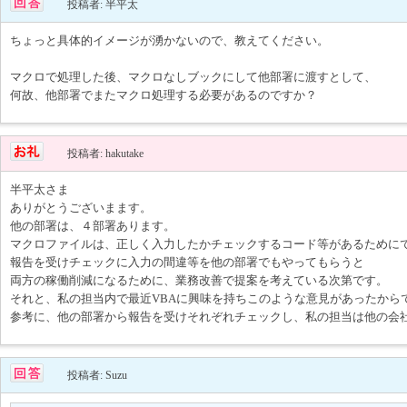
投稿者: 半平太
ちょっと具体的イメージが湧かないので、教えてください。
マクロで処理した後、マクロなしブックにして他部署に渡すとして、
何故、他部署でまたマクロ処理する必要があるのですか？
投稿者: hakutake
半平太さま
ありがとうございまます。
他の部署は、４部署あります。
マクロファイルは、正しく入力したかチェックするコード等があるために
報告を受けチェックに入力の間違等を他の部署でもやってもらうと
両方の稼働削減になるために、業務改善で提案を考えている次第です。
それと、私の担当内で最近VBAに興味を持ちこのような意見があったから
参考に、他の部署から報告を受けそれぞれチェックし、私の担当は他の会
投稿者: Suzu