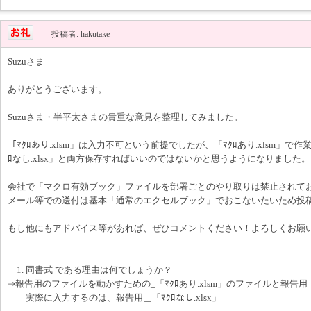
投稿者: hakutake
Suzuさま
ありがとうございます。
Suzuさま・半平太さまの貴重な意見を整理してみました。
「ﾏｸﾛあり.xlsm」は入力不可という前提でしたが、「ﾏｸﾛあり.xlsm」で
ﾛなし.xlsx」と両方保存すればいいのではないかと思うようになりました。
会社で「マクロ有効ブック」ファイルを部署ごとのやり取りは禁止されて
メール等での送付は基本「通常のエクセルブック」でおこないたいため投
もし他にもアドバイス等があれば、ぜひコメントください！よろしくお願
1. 同書式 である理由は何でしょうか？
⇒報告用のファイルを動かすための_「ﾏｸﾛあり.xlsm」のファイルと報告用「ﾏ
実際に入力するのは、報告用＿「ﾏｸﾛなし.xlsx」