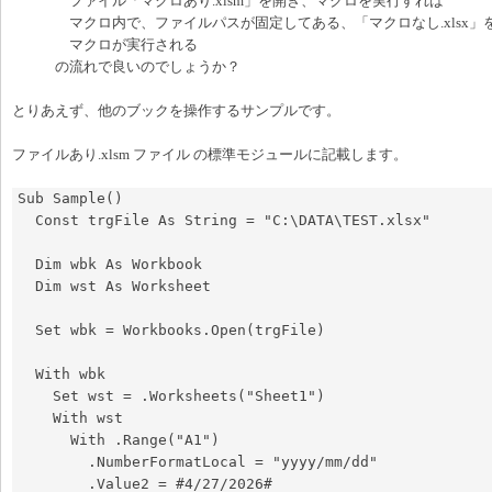
ファイル「マクロあり.xlsm」を開き、マクロを実行すれば
マクロ内で、ファイルパスが固定してある、「マクロなし.xlsx」
マクロが実行される
の流れで良いのでしょうか？
とりあえず、他のブックを操作するサンプルです。
ファイルあり.xlsm ファイル の標準モジュールに記載します。
Sub Sample()

  Const trgFile As String = "C:\DATA\TEST.xlsx"

  Dim wbk As Workbook

  Dim wst As Worksheet

  Set wbk = Workbooks.Open(trgFile)

  With wbk

    Set wst = .Worksheets("Sheet1")

    With wst

      With .Range("A1")

        .NumberFormatLocal = "yyyy/mm/dd"

        .Value2 = #4/27/2026#
