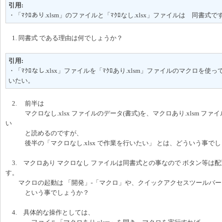
引用:
・「ﾏｸﾛあり.xlsm」のファイルと「ﾏｸﾛなし.xlsx」ファイルは 同書式で
1. 同書式 である理由は何でしょうか？
引用:
・「ﾏｸﾛなし.xlsx」ファイルを「ﾏｸﾛあり.xlsm」ファイルのマクロを使って
いたい。
2. 前半は
マクロなし.xlsx ファイルのデータ(書式)を、マクロあり.xlsm ファ
い
と読めるのですが、
後半の「マクロなし.xlsx で作業を行いたい」 とは、どういう事で
3. マクロあり マクロなし ファイルは同書式との事なので ボタン等は
す。
マクロの起動は 「開発」-「マクロ」や、クイックアクセスツールバー
という事でしょうか？
4. 具体的な操作としては、