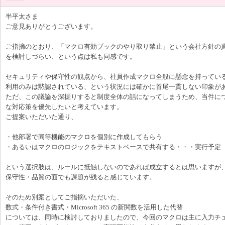
半平太さま
ご意見ありがとうございます。
ご指摘のとおり、「マクロ有効ブックのやり取り禁止」という会社方針の
を検討しづらい、という点は私も同感です。
セキュリティや保守性の観点から、社員作成マクロ全般に懸念を持ってい
利用のみは黙認されている、という状況には確かに首尾一貫しない印象が
ただ、この議論を深掘りすると制度全体の話になってしまうため、当件に
な対応策を優先したいと考えています。
ご提案いただいた通り、
・他部署で同等機能のマクロを個別に作成してもらう
・あるいはマクロのロジックをテキストベースで共有する・・・実行予定
という選択肢は、ルールに抵触しないのであれば成立するとは思いますが
保守性・品質の面でも課題が残ると感じています。
そのため別案としてご指摘いただいた、
数式・条件付き書式・Microsoft 365 の新関数を活用した代替
については、同時に検討しておりましたので、今回のマクロは主に入力チ