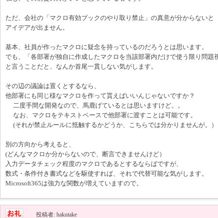
ただ、会社の「マクロ有効ブックのやり取り禁止」の真意が分からないと
アイデアが出ません。
基本、社員が作ったマクロに疑念を持っているのだろうとは思います。
でも、「各部署が独自に作成したマクロを当該部署内だけで使う限り問題
と言うことだと、なんか首尾一貫しない気がします。
その辺の議論は置くとするなら、
他部署にも同じ様なマクロを作って貰えばいいんじゃないですか？
二度手間な開発なので、馬鹿げているとは思いますけど。。
なお、マクロをテキストベースで他部署に渡すことは可能です。
(それが禁止ルールに抵触するかどうか、こちらでは分かりませんが。）
別の方向から考えると、
(どんなマクロか分からないので、断言できませんけど）
入力データチェック程度のマクロであるとするならばですが、
数式・条件付き書式などを駆使すれば、それで代替可能な気がします。
Microsoft365は強力な関数が増えていますので。
投稿者: hakutake