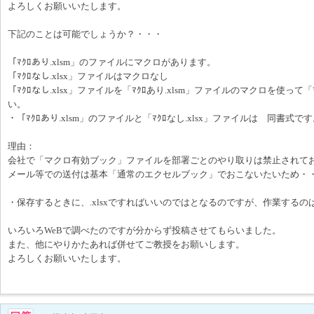
よろしくお願いいたします。
下記のことは可能でしょうか？・・・
「ﾏｸﾛあり.xlsm」のファイルにマクロがあります。
「ﾏｸﾛなし.xlsx」ファイルはマクロなし
「ﾏｸﾛなし.xlsx」ファイルを「ﾏｸﾛあり.xlsm」ファイルのマクロを使って「
い。
・「ﾏｸﾛあり.xlsm」のファイルと「ﾏｸﾛなし.xlsx」ファイルは 同書式で
理由：
会社で「マクロ有効ブック」ファイルを部署ごとのやり取りは禁止されて
メール等での送付は基本「通常のエクセルブック」でおこないたいため・
・保存するときに、.xlsxですればいいのではとなるのですが、作業するのは
いろいろWeBで調べたのですが分からず投稿させてもらいました。
また、他にやりかたあれば併せてご教授をお願いします。
よろしくお願いいたします。