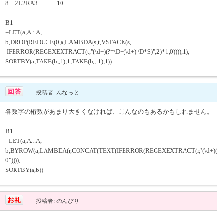
8 2L2RA3 10
B1
=LET(a,A.:.A,
b,DROP(REDUCE(0,a,LAMBDA(s,t,VSTACK(s,
IFERROR(REGEXEXTRACT(t,"(\d+)(?=\D+(\d+)|\D*$)",2)*1,0)))),1),
SORTBY(a,TAKE(b,,1),1,TAKE(b,,-1),1))
投稿者: んなっと
各数字の桁数があまり大きくなければ、こんなのもあるかもしれません。
B1
=LET(a,A.:.A,
b,BYROW(a,LAMBDA(r,CONCAT(TEXT(IFERROR(REGEXEXTRACT(r,"(\d+)(?=\D
0")))),
SORTBY(a,b))
投稿者: のんびり