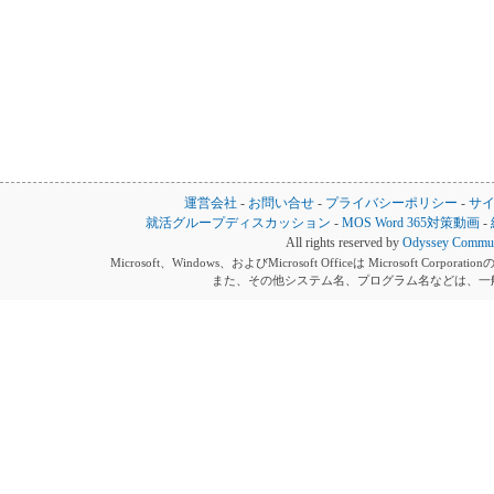
運営会社
-
お問い合せ
-
プライバシーポリシー
-
サ
就活グループディスカッション
-
MOS Word 365対策動画
-
All rights reserved by
Odyssey Communi
Microsoft、Windows、およびMicrosoft Officeは Microsoft 
また、その他システム名、プログラム名などは、一