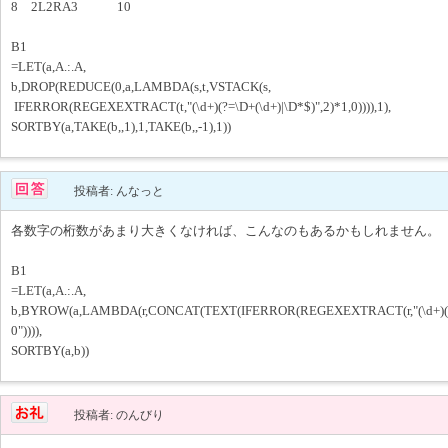
8 2L2RA3 10
B1
=LET(a,A.:.A,
b,DROP(REDUCE(0,a,LAMBDA(s,t,VSTACK(s,
IFERROR(REGEXEXTRACT(t,"(\d+)(?=\D+(\d+)|\D*$)",2)*1,0)))),1),
SORTBY(a,TAKE(b,,1),1,TAKE(b,,-1),1))
投稿者: んなっと
各数字の桁数があまり大きくなければ、こんなのもあるかもしれません。
B1
=LET(a,A.:.A,
b,BYROW(a,LAMBDA(r,CONCAT(TEXT(IFERROR(REGEXEXTRACT(r,"(\d+)(?=\D
0")))),
SORTBY(a,b))
投稿者: のんびり