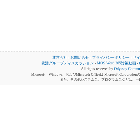
運営会社
-
お問い合せ
-
プライバシーポリシー
-
サ
就活グループディスカッション
-
MOS Word 365対策動画
-
All rights reserved by
Odyssey Communi
Microsoft、Windows、およびMicrosoft Officeは Microsoft 
また、その他システム名、プログラム名などは、一