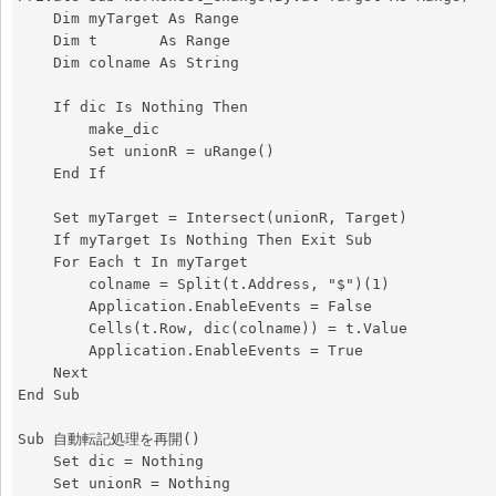
    Dim myTarget As Range

    Dim t       As Range

    Dim colname As String

    If dic Is Nothing Then

        make_dic

        Set unionR = uRange()

    End If

    Set myTarget = Intersect(unionR, Target)

    If myTarget Is Nothing Then Exit Sub

    For Each t In myTarget

        colname = Split(t.Address, "$")(1)

        Application.EnableEvents = False

        Cells(t.Row, dic(colname)) = t.Value

        Application.EnableEvents = True

    Next

End Sub

Sub 自動転記処理を再開()

    Set dic = Nothing

    Set unionR = Nothing
