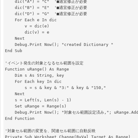
    dic("A") = "C"  '■適宜修正が必要

    dic("B") = "E"  '■適宜修正が必要

    dic("D") = "G"  '■適宜修正が必要

    For Each e In dic

        v = dic(e)

        dic(v) = e

    Next

    Debug.Print Now(); "created Dictionary "

End Sub

'イベント発生の対象となるセル範囲を設定

Function uRange() As Range

    Dim s As String, key

    For Each key In dic

        s = s & key & "3:" & key & "150,"

    Next

    s = Left(s, Len(s) - 1)

    Set uRange = Range(s)

    Debug.Print Now(); "対象セル範囲設定済み,"; uRange.Address

End Function

'対象セル範囲の変更を、関連セル範囲に自動反映

Private Sub Worksheet_Change(ByVal Target As Range)
