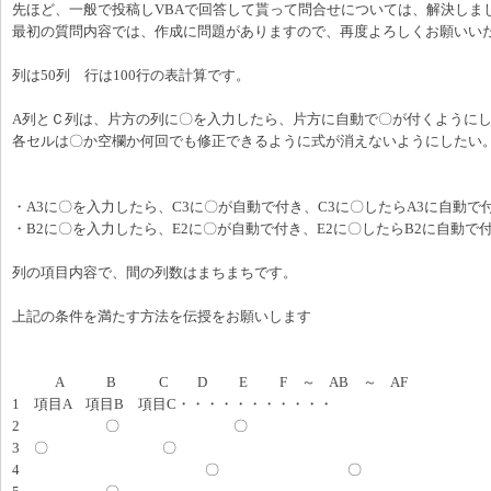
先ほど、一般で投稿しVBAで回答して貰って問合せについては、解決しま
最初の質問内容では、作成に問題がありますので、再度よろしくお願いい
列は50列 行は100行の表計算です。
A列とＣ列は、片方の列に〇を入力したら、片方に自動で〇が付くように
各セルは〇か空欄か何回でも修正できるように式が消えないようにしたい
・A3に〇を入力したら、C3に〇が自動で付き、C3に〇したらA3に自動で
・B2に〇を入力したら、E2に〇が自動で付き、E2に〇したらB2に自動で
列の項目内容で、間の列数はまちまちです。
上記の条件を満たす方法を伝授をお願いします
A B C D E F ～ AB ～ AF
1 項目A 項目B 項目C・・・・・・・・・・・
2 〇 〇
3 〇 〇
4 〇 〇