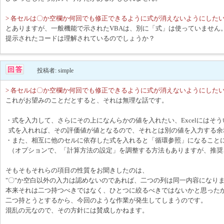
> 各セルは〇か空欄か何回でも修正できるように式が消えないようにした
とありますが、一般機能で示されたVBAは、別に「式」は使っていません
提示されたコードは理解されているのでしょうか？
投稿者: simple
> 各セルは〇か空欄か何回でも修正できるように式が消えないようにした
これがお望みのことだとすると、それは無理な話です。
・式を入力して、さらにその上になんらかの値を入れたい、Excelにはそ
式を入れれば、その評価値が値となるので、それとは別の値を入力する余
・また、相互に他のセルに依存した式を入れると「循環参照」になること
（オプションで、「計算方法の設定」を調整する方法もありますが、推奨
そもそもそれらの項目の性質をお聞きしたのは、
"〇"か空白以外の入力は認めないのであれば、二つの列は同一内容になり
本来それは二つ持つべきではなく、ひとつに絞るべきではないかと思った
二つ持とうとするから、今回のような作業が発生してしまうのです。
混乱の元なので、その方針には賛成しかねます。