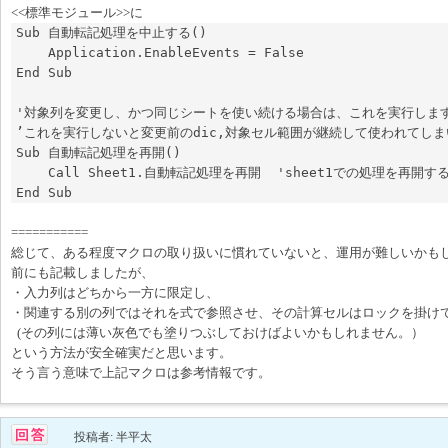
<<標準モジュール>>に
Sub 自動転記処理を中止する()

    Application.EnableEvents = False

End Sub

'対象列を変更し、かつ同じシートを使い続ける場合は、これを実行します
’これを実行しないと変更前のdic,対象セル範囲が継続して使われてしま
Sub 自動転記処理を再開()  

    Call Sheet1.自動転記処理を再開  'sheet1での処理を再開する

===========
総じて、ある程度マクロの取り扱いに慣れていないと、運用が難しいかも
前にも記載しましたが、
・入力列はどちから一方に限定し、
・関連する別の列ではそれを式で参照させ、その計算セルはロックを掛け
(その列には薄い灰色でも塗りつぶしておけばよいかもしれません。）
という方法が安全確実だと思います。
そう言う意味で上記マクロは参考情報です。
投稿者: 半平太