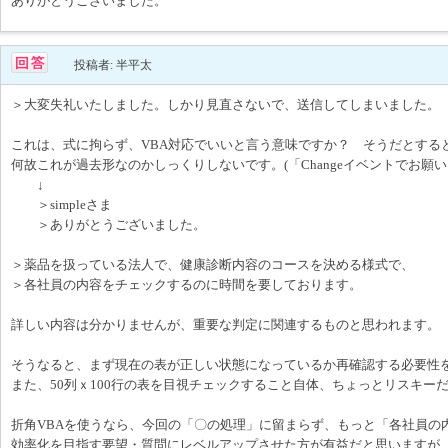
ありがとうございました。
投稿者: 半平太
＞大変失礼いたしました。しかり見直さないで、送信してしまいました。
これは、式に拘らず、VBA対応でいいと言う意味ですか？ そうだとする
何故これが過去形なのかしっくりしないです。(「Changeイベントでお願
↓
＞simpleさま
＞ありがとうございました。
＞薬品を扱っている法人で、健康診断内容のコースを決める様式で、
＞各社員の内容をチェックするのに時間を要しております。
詳しい内容は分かりませんが、重要な判定に関連するものと思われます。
そうなると、まず現在の表が正しい状態になっているか再確認する必要性
また、50列ｘ100行の表を目視チェックすること自体、ちょっとリスキー
折角VBAを使うなら、今回の「〇の処理」に留まらず、もっと「各社員の
効率化を目指す要望・質問にレベルアップさせた方が有益だと思いますが