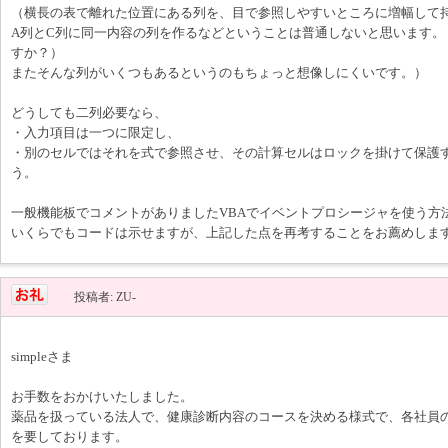
（横長の表で離れた位置にある列を、目で参照しやすいところに増幅して
A列とC列に同一内容の列を作るなどということは普通しないと思います。
すか？）
またそんな列がいくつもあるというのもちょっと想像しにくいです。）
どうしても二列必要なら、
・入力項目は一つに限定し、
・別のセルではそれを式で参照させ、その計算セルはロックを掛けて保護
う。
一般機能板でコメントがありましたVBAでイベントプロシージャを使う方
いくらでもコードは示せますが、上記した点を再考することをお薦めしま
投稿者: ZU-
simpleさま
お手数をおかけいたしました。
薬品を扱っている法人で、健康診断内容のコースを決める様式で、各社員
を要しております。