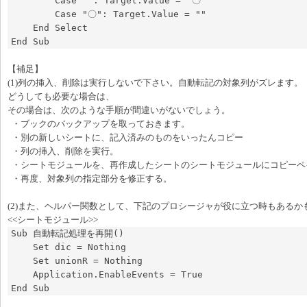
        Case "": Target.Value = "〇"

        Case "〇": Target.Value = ""

    End Select

End Sub
【補足】
(1)列の挿入、削除は実行しないで下さい。自動転記の対象列がズレます。
どうしても必要な場合は、
その場合は、次のような手順が間違いがないでしょう。
・ブックのバックアップを取っておきます。
・別の新しいシートに、記入済みのものをいったんコピー
・列の挿入、削除を実行。
・シートモジュールを、再作成したシートのシートモジュールにコピーペ
・再度、対象列の指定部分を修正する。
(2)また、ヘルパー関数として、下記のプロシージャが役に立つ時もあるか
<<シートモジュール>>
Sub 自動転記処理を再開() 

    Set dic = Nothing

    Set unionR = Nothing

    Application.EnableEvents = True

End Sub