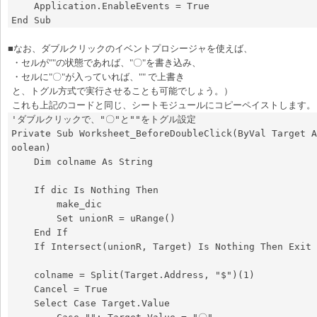
    Application.EnableEvents = True

End Sub
■なお、ダブルクリックのイベントプロシージャを使えば、
・セルが""の状態であれば、"〇"を書き込み、
・セルに"〇"が入っていれば、"" で上書き
と、トグル方式で実行させることも可能でしょう。）
これも上記のコードと同じ、シートモジュールにコピーペイストします。
'ダブルクリックで、"〇"と""をトグル設定

Private Sub Worksheet_BeforeDoubleClick(ByVal Target A
oolean)

    Dim colname As String

    If dic Is Nothing Then

        make_dic

        Set unionR = uRange()

    End If

    If Intersect(unionR, Target) Is Nothing Then Exit Sub

    colname = Split(Target.Address, "$")(1)

    Cancel = True

    Select Case Target.Value
