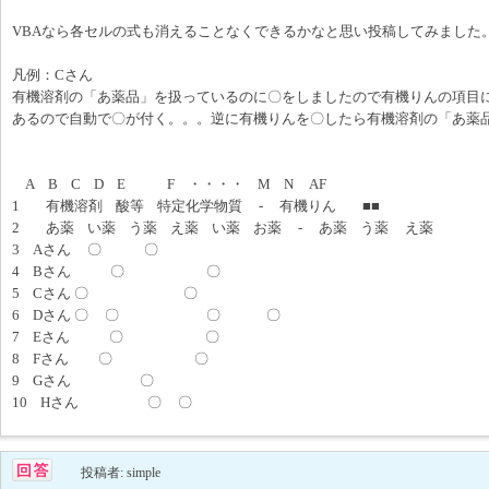
VBAなら各セルの式も消えることなくできるかなと思い投稿してみました
凡例：Cさん
有機溶剤の「あ薬品」を扱っているのに〇をしましたので有機りんの項目
あるので自動で〇が付く。。。逆に有機りんを〇したら有機溶剤の「あ薬
A B C D E F ・・・・ M N AF
1 有機溶剤 酸等 特定化学物質 - 有機りん ■■
2 あ薬 い薬 う薬 え薬 い薬 お薬 - あ薬 う薬 え薬
3 Aさん 〇 〇
4 Bさん 〇 〇
5 Cさん 〇 〇
6 Dさん 〇 〇 〇 〇
7 Eさん 〇 〇
8 Fさん 〇 〇
9 Gさん 〇
10 Hさん 〇 〇
投稿者: simple