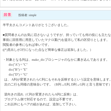
投稿者: simple
半平太さんコメントありがとうございました。
■質問者さんのお気に召さないようですが、持っていても何の役にも立た
事前に回答用に用意していたマクロ案(*)を提示して私の区切りとします。
閲覧者の参考になれば幸いです。
((*)見出しが2行になった点など簡単な修正は追加しました。）
・対象となる列は、make_dicプロシージャのなかに書き込んであります
dic("A") = "C"
dic("B") = "E"
dic("D") = "G"
は、 A列が変更されたらC列にもそれを反映するという設定を意味します
次の二行も同様の意味合いです。（B列→E列, D列→G列 と言う意味です
逆向きの流れ（C列が変更されたらA列に反映）は、
プログラム側で対応するので、設定は不要です。
これ以外にもペアの組があれば、追加して下さい。