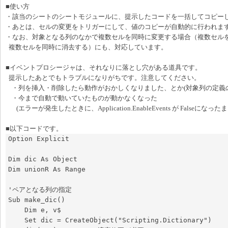
■使い方
・該当のシートのシートモジュールに、提示したコードを一括してコピー
・あとは、セルの変更をトリガーにして、値のコピーが自動的に行われま
・なお、対象となる列のなかで複数セルを同時に変更する場合（複数セル
複数セルを同時に消去する）にも、対応しています。
■イベントプロシージャは、それなりに落とし穴がある道具です。
提示したあとでもトラブルになりがちです。注意してください。
・列を挿入・削除したら動作がおかしくなりました、とか(対象列の定義
・今まで自動で動いていたものが動かなくなった
(エラーが発生したときに、Application.EnableEvents が Falseに
■以下コードです。
Option Explicit

Dim dic As Object

Dim unionR As Range

'ペアとなる列の指定

Sub make_dic()

    Dim e, v$

    Set dic = CreateObject("Scripting.Dictionary")
