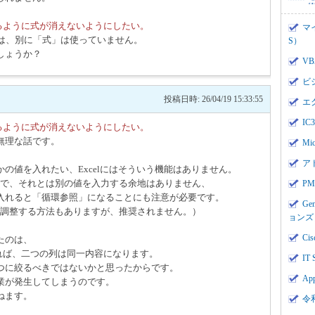
るように式が消えないようにしたい。
マ
Aは、別に「式」は使っていません。
S）
しょうか？
V
ビ
投稿日時: 26/04/19 15:33:55
エ
I
るように式が消えないようにしたい。
無理な話です。
Mi
ア
の値を入れたい、Excelにはそういう機能はありません。
で、それとは別の値を入力する余地はありません、
PMI
入れると「循環参照」になることにも注意が必要です。
Ge
調整する方法もありますが、推奨されません。）
ョンズ
Cis
たのは、
れば、二つの列は同一内容になります。
IT 
つに絞るべきではないかと思ったからです。
App
業が発生してしまうのです。
ねます。
令