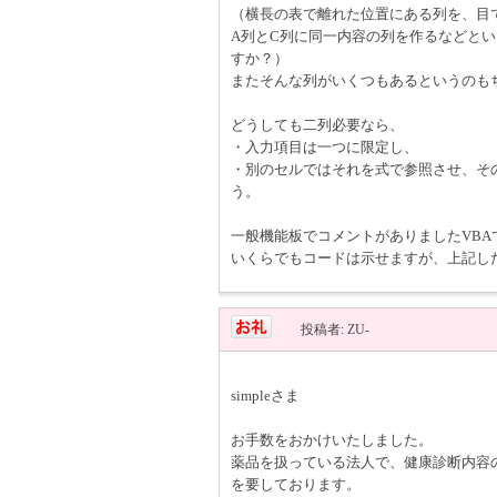
（横長の表で離れた位置にある列を、目
A列とC列に同一内容の列を作るなどと
すか？）
またそんな列がいくつもあるというのも
どうしても二列必要なら、
・入力項目は一つに限定し、
・別のセルではそれを式で参照させ、そ
う。
一般機能板でコメントがありましたVB
いくらでもコードは示せますが、上記し
投稿者: ZU-
simpleさま
お手数をおかけいたしました。
薬品を扱っている法人で、健康診断内容
を要しております。