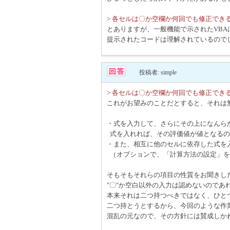
> 各セルは〇か空欄か何回でも修正でき
とありますが、一般機能で示されたVB
提示されたコードは理解されているので
投稿者: simple
> 各セルは〇か空欄か何回でも修正でき
これがお望みのことだとすると、それは
・式を入力して、さらにその上になんらか
式を入れれば、その評価値が値となるの
・また、相互に他のセルに依存した式を
（オプションで、「計算方法の設定」を
そもそもそれらの項目の性質をお聞きし
"〇"か空白以外の入力は認めないのであ
本来それは二つ持つべきではなく、ひと
二つ持とうとするから、今回のような作
混乱の元なので、その方針には賛成しか