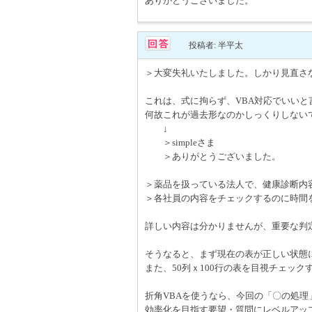
ありがとうございました。
投稿者: 半平太
＞大変失礼いたしました。しかり見直さ
これは、式に拘らず、VBA対応でいい
何故これが過去形なのかしっくりしないで
↓
＞simpleさま
＞ありがとうございました。
＞薬品を扱っている法人で、健康診断内
＞各社員の内容をチェックするのに時間
詳しい内容は分かりませんが、重要な判
そうなると、まず現在の表が正しい状態
また、50列ｘ100行の表を目視チェッ
折角VBAを使うなら、今回の「〇の処
効率化を目指す要望・質問にレベルアッ