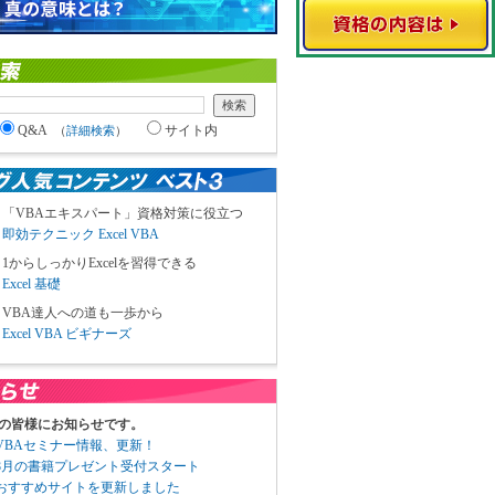
Q&A
サイト内
（
詳細検索
）
「VBAエキスパート」資格対策に役立つ
即効テクニック Excel VBA
1からしっかりExcelを習得できる
Excel 基礎
VBA達人への道も一歩から
Excel VBA ビギナーズ
の皆様にお知らせです。
3 VBAセミナー情報、更新！
3 8月の書籍プレゼント受付スタート
6 おすすめサイトを更新しました