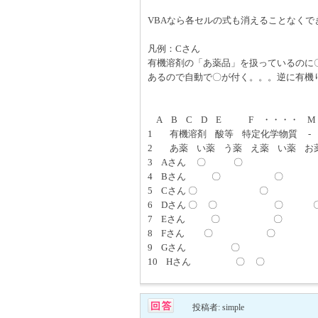
VBAなら各セルの式も消えることなく
凡例：Cさん
有機溶剤の「あ薬品」を扱っているのに
あるので自動で〇が付く。。。逆に有機
A B C D E F ・・・・ M 
1 有機溶剤 酸等 特定化学物質 -
2 あ薬 い薬 う薬 え薬 い薬 お
3 Aさん 〇 〇
4 Bさん 〇 〇
5 Cさん 〇 〇
6 Dさん 〇 〇 〇
7 Eさん 〇 〇
8 Fさん 〇 〇
9 Gさん 〇
10 Hさん 〇 〇
投稿者: simple