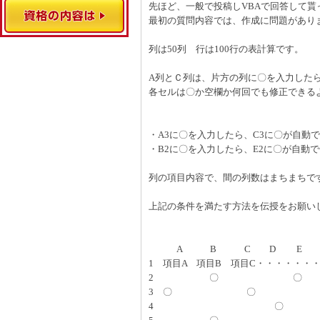
先ほど、一般で投稿しVBAで回答して
最初の質問内容では、作成に問題があり
列は50列 行は100行の表計算です。
A列とＣ列は、片方の列に〇を入力した
各セルは〇か空欄か何回でも修正できる
・A3に〇を入力したら、C3に〇が自動で
・B2に〇を入力したら、E2に〇が自動で
列の項目内容で、間の列数はまちまちで
上記の条件を満たす方法を伝授をお願い
A B C D E F ～
1 項目A 項目B 項目C・・・・・・
2 〇 〇
3 〇 〇
4 〇