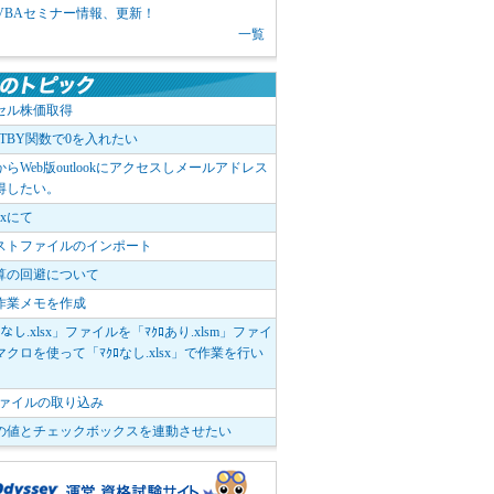
1 VBAセミナー情報、更新！
一覧
セル株価取得
OTBY関数で0を入れたい
elからWeb版outlookにアクセスしメールアドレス
得したい。
boxにて
ストファイルのインポート
算の回避について
作業メモを作成
ﾛなし.xlsx」ファイルを「ﾏｸﾛあり.xlsm」ファイ
クロを使って「ﾏｸﾛなし.xlsx」で作業を行い
。
vファイルの取り込み
の値とチェックボックスを連動させたい