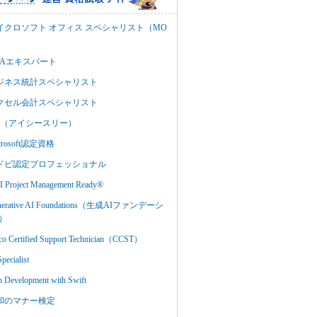
イクロソフト オフィス スペシャリスト（MO
BAエキスパート
ジネス統計スペシャリスト
クセル会計スペシャリスト
C3（アイシースリー）
crosoft認定資格
ドビ認定プロフェッショナル
 Project Management Ready®
nerative AI Foundations（生成AIファンデーシ
）
co Certified Support Technician（CCST）
Specialist
 Development with Swift
和のマナー検定