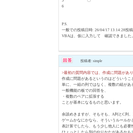
5 〇
6 〇
P.S.
一般での投稿日時: 26/04/17 13:14:2
VBAは、仮に入力して 確認できました
投稿者: simple
>最初の質問内容では、作成に問題があ
作成に問題があるというのはどういうこ
単に、一組の列ではなく、複数の組があ
一般機能の板での回答を、
・複数のペアに拡張する
ことが基本になるものと思います。
余談めきますが、そもそも、A列とC列、
ゲームかなにかなら、そういうルールか
表計算でしたら、もう少し他人にも必要
ひょっとしたら別のやりかたがあるかも