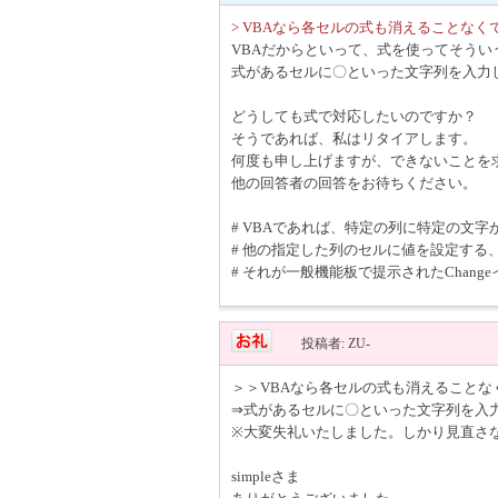
> VBAなら各セルの式も消えることな
VBAだからといって、式を使ってそう
式があるセルに〇といった文字列を入力
どうしても式で対応したいのですか？
そうであれば、私はリタイアします。
何度も申し上げますが、できないことを
他の回答者の回答をお待ちください。
# VBAであれば、特定の列に特定の文
# 他の指定した列のセルに値を設定する
# それが一般機能板で提示されたChan
投稿者: ZU-
＞＞VBAなら各セルの式も消えること
⇒式があるセルに〇といった文字列を入
※大変失礼いたしました。しかり見直さ
simpleさま