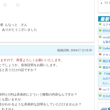
7/
 〇
8投稿者: んなっと さん
エク
。ありがとうございました
PIV
exc
を取
List
投稿日時: 26/04/17 23:19:59
テキ
りますので、再度よろしくお願いいたします。
再計
とでしょうか。追加説明をお願いします。
園芸
ると言うだけの話ですか？
「ﾏｸ
ルのマ
たい
cs
B列とE列は具体的にどういう種類の内容なんですか？
セル
とも思いますが、
性がわかるような具体的な説明をしていただけませんか？
しれません。