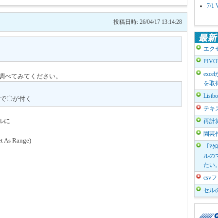
7/
投稿日時: 26/04/17 13:14:28
エク
PIV
exc
。調べてみてください。
を取
List
で〇が付く
テキ
ルに
再計
園芸
t As Range)
「ﾏｸ
ルのマ
たい
cs
セル