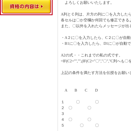
よろしくお願いいたします。
A列とＣ列は、片方の列に〇を入力した
各セルは〇か空欄か何回でも修正できる
また、〇以外を入れたらメッセージが出
・A２に〇を入力したら、C２に〇が自動
・B1に〇を入力したら、D1に〇が自動で
A2の式・・これまでの私の式です。
=IF(C2="","",(IF(C2="〇","〇","C列へも〇
上記の条件を満たす方法を伝授をお願い
A B C D
１ 〇 〇
２ 〇 〇
３
４ 〇 〇
５ 〇 〇