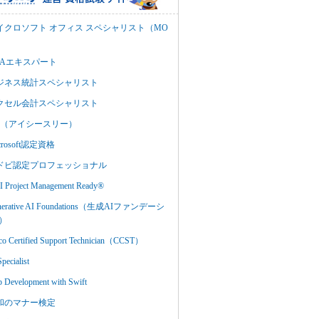
イクロソフト オフィス スペシャリスト（MO
BAエキスパート
ジネス統計スペシャリスト
クセル会計スペシャリスト
C3（アイシースリー）
crosoft認定資格
ドビ認定プロフェッショナル
 Project Management Ready®
nerative AI Foundations（生成AIファンデーシ
）
co Certified Support Technician（CCST）
Specialist
 Development with Swift
和のマナー検定