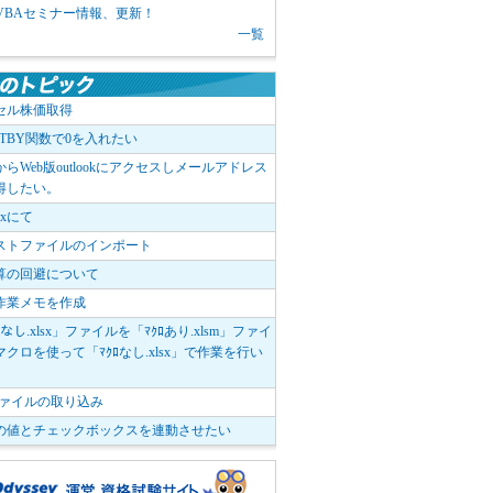
1 VBAセミナー情報、更新！
一覧
セル株価取得
OTBY関数で0を入れたい
elからWeb版outlookにアクセスしメールアドレス
得したい。
boxにて
ストファイルのインポート
算の回避について
作業メモを作成
ﾛなし.xlsx」ファイルを「ﾏｸﾛあり.xlsm」ファイ
クロを使って「ﾏｸﾛなし.xlsx」で作業を行い
。
vファイルの取り込み
の値とチェックボックスを連動させたい