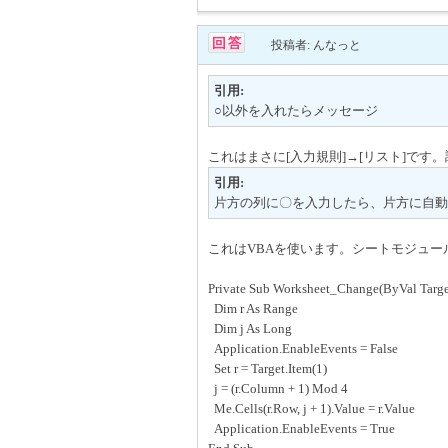
投稿者: んなっと
引用:
○以外を入れたらメッセージ
これはまさに[入力規則]→[リスト]です
引用:
片方の列に〇を入力したら、片方に自動
これはVBAを使います。シートモジュー
Private Sub Worksheet_Change(ByVal Targe
Dim r As Range
Dim j As Long
Application.EnableEvents = False
Set r = Target.Item(1)
j = (r.Column + 1) Mod 4
Me.Cells(r.Row, j + 1).Value = r.Value
Application.EnableEvents = True