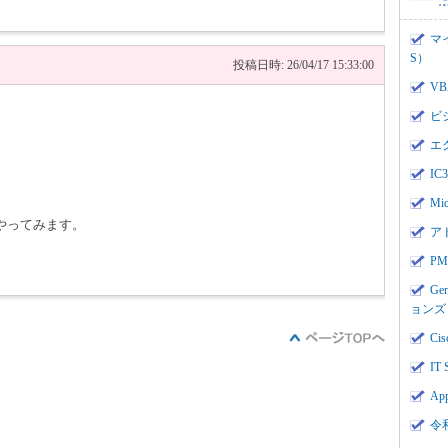
マ
S）
投稿日時: 26/04/17 15:33:00
V
ビ
エ
I
Mi
やってみます。
ア
PMI
Ge
ョンズ
Cis
IT 
App
令