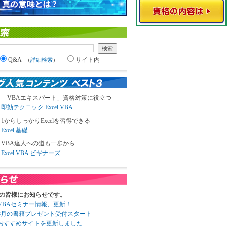
Q&A
サイト内
（
詳細検索
）
「VBAエキスパート」資格対策に役立つ
即効テクニック Excel VBA
1からしっかりExcelを習得できる
Excel 基礎
VBA達人への道も一歩から
Excel VBA ビギナーズ
の皆様にお知らせです。
3 VBAセミナー情報、更新！
3 8月の書籍プレゼント受付スタート
6 おすすめサイトを更新しました