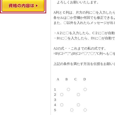
よろしくお願いいたします。
A列とＣ列は、片方の列に〇を入力した
各セルは〇か空欄か何回でも修正できる
また、〇以外を入れたらメッセージが出
・A２に〇を入力したら、C２に〇が自動
・B1に〇を入力したら、D1に〇が自動で
A2の式・・これまでの私の式です。
=IF(C2="","",(IF(C2="〇","〇","C列へも〇
上記の条件を満たす方法を伝授をお願い
A B C D
１ 〇 〇
２ 〇 〇
３
４ 〇 〇
５ 〇 〇