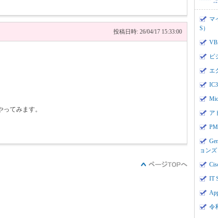
マ
S）
投稿日時: 26/04/17 15:33:00
V
ビ
エ
I
Mi
やってみます。
ア
PMI
Ge
ョンズ
Cis
IT 
App
令