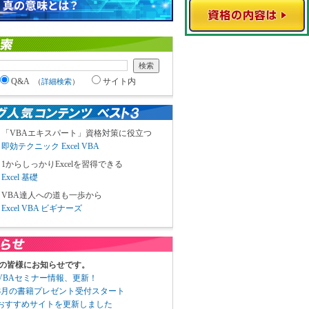
Q&A
サイト内
（
詳細検索
）
「VBAエキスパート」資格対策に役立つ
即効テクニック Excel VBA
1からしっかりExcelを習得できる
Excel 基礎
VBA達人への道も一歩から
Excel VBA ビギナーズ
の皆様にお知らせです。
3 VBAセミナー情報、更新！
3 8月の書籍プレゼント受付スタート
6 おすすめサイトを更新しました