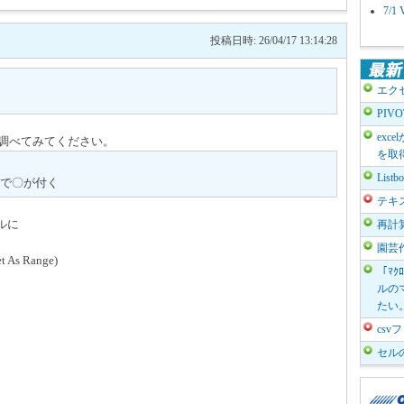
7/
投稿日時: 26/04/17 13:14:28
エク
PIV
exc
。調べてみてください。
を取
List
で〇が付く
テキ
ルに
再計
園芸
t As Range)
「ﾏｸ
ルのマ
たい
cs
セル