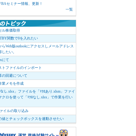
1 VBAセミナー情報、更新！
一覧
セル株価取得
OTBY関数で0を入れたい
elからWeb版outlookにアクセスしメールアドレス
得したい。
boxにて
ストファイルのインポート
算の回避について
作業メモを作成
ﾛなし.xlsx」ファイルを「ﾏｸﾛあり.xlsm」ファイ
クロを使って「ﾏｸﾛなし.xlsx」で作業を行い
。
vファイルの取り込み
の値とチェックボックスを連動させたい