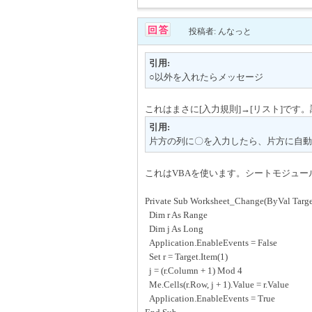
投稿者: んなっと
引用:
○以外を入れたらメッセージ
これはまさに[入力規則]→[リスト]です
引用:
片方の列に〇を入力したら、片方に自動
これはVBAを使います。シートモジュー
Private Sub Worksheet_Change(ByVal Targe
Dim r As Range
Dim j As Long
Application.EnableEvents = False
Set r = Target.Item(1)
j = (r.Column + 1) Mod 4
Me.Cells(r.Row, j + 1).Value = r.Value
Application.EnableEvents = True