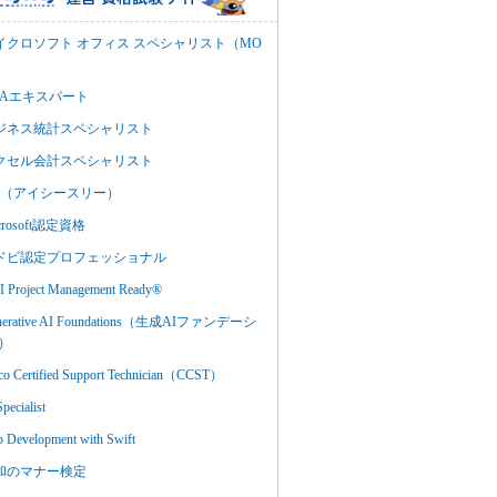
イクロソフト オフィス スペシャリスト（MO
BAエキスパート
ジネス統計スペシャリスト
クセル会計スペシャリスト
C3（アイシースリー）
crosoft認定資格
ドビ認定プロフェッショナル
 Project Management Ready®
nerative AI Foundations（生成AIファンデーシ
）
co Certified Support Technician（CCST）
Specialist
 Development with Swift
和のマナー検定