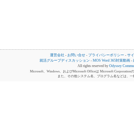
運営会社
-
お問い合せ
-
プライバシーポリシー
-
サ
就活グループディスカッション
-
MOS Word 365対策動画
-
All rights reserved by
Odyssey Communi
Microsoft、Windows、およびMicrosoft Officeは Microsoft 
また、その他システム名、プログラム名などは、一