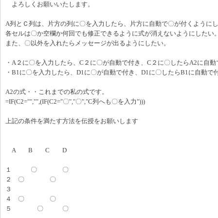
よろしくお願いいたします。
A列とＣ列は、片方の列に〇を入力したら、片方に自動で〇が付くように
各セルは〇か空欄か何回でも修正できるように式が消えないようにしたい
また、〇以外を入れたらメッセージが出るようにしたい。
・A２に〇を入力したら、C２に〇が自動で付き、C２に〇したらA2に自動
・B1に〇を入力したら、D1に〇が自動で付き、D1に〇したらB1に自動で
A2の式・・これまでの私の式です。
=IF(C2="","",(IF(C2="〇","〇","C列へも〇を入力")))
上記の条件を満たす方法を伝授をお願いします
A B C D
１ 〇 〇
２ 〇 〇
３
４ 〇 〇
５ 〇 〇