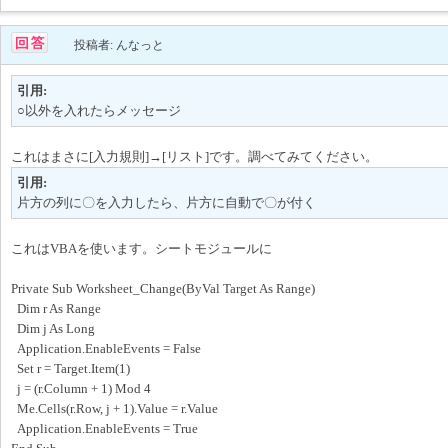
投稿者: んなっと
引用:
○以外を入れたらメッセージ
これはまさに[入力規則]→[リスト]です。調べてみてください。
引用:
片方の列に〇を入力したら、片方に自動で〇が付く
これはVBAを使います。シートモジュールに
Private Sub Worksheet_Change(ByVal Target As Range)
Dim r As Range
Dim j As Long
Application.EnableEvents = False
Set r = Target.Item(1)
j = (r.Column + 1) Mod 4
Me.Cells(r.Row, j + 1).Value = r.Value
Application.EnableEvents = True