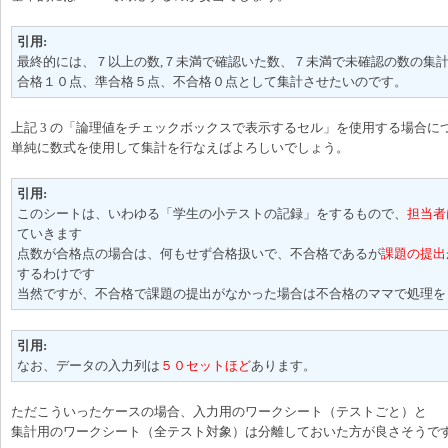
引用:
最終的には、７以上の数,７未満で確認いた数、７未満で未確認の数の集
合格１０点、準合格５点、不合格０点として集計させたいのです。
上記 3 の「論理値をチェックボックスで表示するセル」を使用する場合に
単純に数式を使用して集計を行なえばよろしいでしょう。
引用:
このシートは、いわゆる「学生の小テストの記録」をするもので、
担当者
ていきます
点数が合格点の場合は、何もせず合格扱いで、不合格であるが
課題の提出
するわけです
当然ですが、不合格で課題の提出がなかった場合は不合格のママで処理を
引用:
なお、データの入力列は
５０セットほど
あります。
ただこういったケースの場合、入力用のワークシート（テストごと）と
集計用のワークシート（全テスト対象）は分離しておいた方が良さそうで