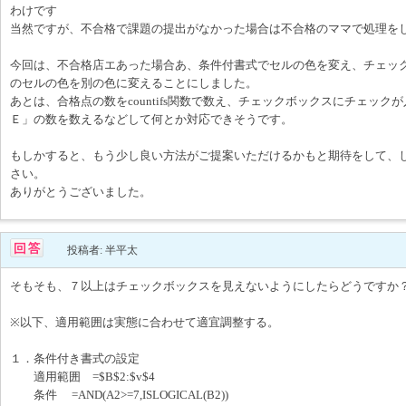
わけです
当然ですが、不合格で課題の提出がなかった場合は不合格のママで処理を
今回は、不合格店エあった場合あ、条件付書式でセルの色を変え、チェッ
のセルの色を別の色に変えることにしました。
あとは、合格点の数をcountifs関数で数え、チェックボックスにチェック
Ｅ」の数を数えるなどして何とか対応できそうです。
もしかすると、もう少し良い方法がご提案いただけるかもと期待をして、
さい。
ありがとうございました。
投稿者: 半平太
そもそも、７以上はチェックボックスを見えないようにしたらどうですか
※以下、適用範囲は実態に合わせて適宜調整する。
１．条件付き書式の設定
適用範囲 =$B$2:$v$4
条件 =AND(A2>=7,ISLOGICAL(B2))