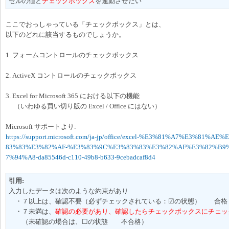
セルの値と
チェックボックス
を連動させたい
ここでおっしゃっている「チェックボックス」とは、
以下のどれに該当するものでしょうか。
1. フォームコントロールのチェックボックス
2. ActiveX コントロールのチェックボックス
3. Excel for Microsoft 365 における以下の機能
（いわゆる買い切り版の Excel / Office にはない）
Microsoft サポートより:
https://support.microsoft.com/ja-jp/office/excel-%E3%81%A7%E3%8
83%83%E3%82%AF-%E3%83%9C%E3%83%83%E3%82%AF%E3%82%B
7%94%A8-da85546d-c110-49b8-b633-9cebadcaf8d4
引用:
入力したデータは次のような約束があり
・７以上は、確認不要（必ずチェックされている：☑の状態） 合格
・７未満は、
確認の必要があり、確認したらチェックボックスにチェッ
（未確認の場合は、☐の状態 不合格）