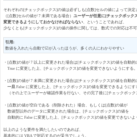
それぞれの[チェックボックス]の値は必ずしも[点数]セルの値によって決
（[点数]セルの値が 7 未満である場合）
ユーザーが任意に[チェックボックス
変更できるようにしておかなければならない
、ということであれば、
少なくとも[チェックボックス]の値の操作に関しては、数式での対応は不
引用:
数値を入れたら自動で☑が入ったほうが、多くの人にわかりやすい
・[点数]の値が 7 以上に変更された場合は[チェックボックス]の値を自動的
True に変更した上、[チェックボックス]の値を変更できないようにする
・[点数]の値が 7 未満に変更された場合は[チェックボックス]の値を自動的
一旦
False に変更した上、[チェックボックス]の値を変更できるようにす
（その上でユーザーが確認作業を行ない、その完了後に[チェックボック
・[点数]の値が空白である（削除された）場合、もしくは[点数]の値が
数値型以外のデータに変更された場合は、[チェックボックス]の値を
自動的に False に変更した上、[チェックボックス]の値を変更できない
以上のような要件を満たしたいのであれば、
基本的には VBA で対応するのが妥当でしょう。