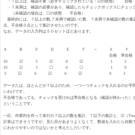
・７以上は、確認不要（必ずチェックされている：☑の状態） 合格
・７未満は、確認の必要があり、確認したらチェックボックスにチェッ
（未確認の場合は、☐の状態 不合格）
最終的には、７以上の数,７未満で確認いた数、７未満で未確認の数の集
点、不合格０点として集計させたいのです。
なお、データの入力列は５０セットほどあります。
Ａ Ｂ Ｃ Ｄ Ｅ Ｆ ～ Ｘ Ｙ 
合格 準合格 不合格
10 ☑ 5 ☑ 6 ☑ 1 2 
10 ☑ 3 ☐ 6 ☐ 1 0 
5 ☑ 6 ☑ 6 ☑ 0 3 
データたは、ほとんどが７以上のため、一つ一つチェックを入れるのが手
いわけです。
不合格であっても、チェックを受ければ準合格となる（確認が終わった）
ということです。
一応、作業列を作って各行の７以上の数を集計、７以下の集計と、☑（Tru
計算はできそうですが、見た目があまりよくなくて、数値を入れたら自動
にわかりやすいのではないかと考えたしだいです。