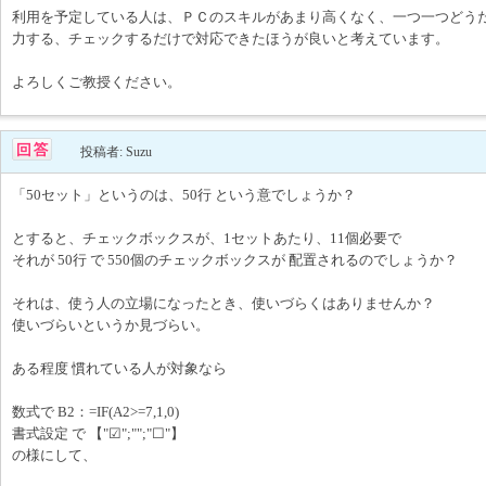
利用を予定している人は、ＰＣのスキルがあまり高くなく、一つ一つどう
力する、チェックするだけで対応できたほうが良いと考えています。
よろしくご教授ください。
投稿者: Suzu
「50セット」というのは、50行 という意でしょうか？
とすると、チェックボックスが、1セットあたり、11個必要で
それが 50行 で 550個のチェックボックスが 配置されるのでしょうか？
それは、使う人の立場になったとき、使いづらくはありませんか？
使いづらいというか見づらい。
ある程度 慣れている人が対象なら
数式で B2：=IF(A2>=7,1,0)
書式設定 で 【"☑";"";"☐"】
の様にして、