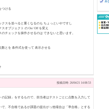
外
をつける
ックスを並べると重くなるのも ちょっといやですし
ブジェクト の On/ Off を変え
スのチェックを操作させるのは できないと思います。
数とを 条件式を使って 表示させる
？
投稿日時: 26/04/21 14:08:53
トの記録」をするもので、担当者はテストごとに点数を入力して
いで、不合格であるが課題の提出がっ他場合は「準合格」とする