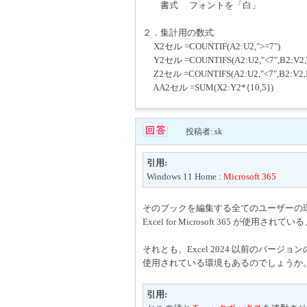
書式 フォントを「白」
２．集計用の数式
X2セル =COUNTIF(A2:U2,">=7")
Y2セル =COUNTIFS(A2:U2,"<7",B2:V2,
Z2セル =COUNTIFS(A2:U2,"<7",B2:V2,
AA2セル =SUM(X2:Y2*{10,5})
投稿者: sk
引用:
Windows 11 Home :
Microsoft 365
そのブックを編集する全てのユーザーの
Excel for Microsoft 365 が使
それとも、Excel 2024 以前のバージョンの 
使用されている環境もあるのでしょうか
引用: