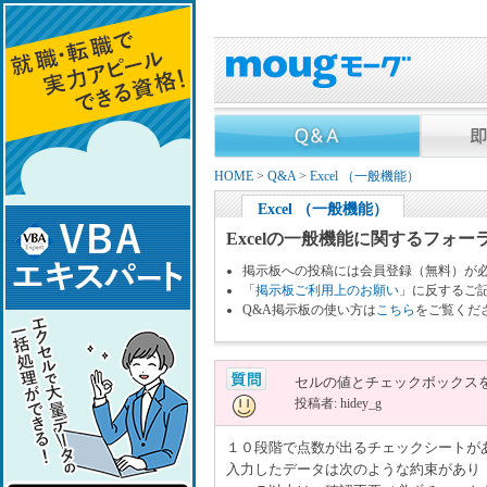
HOME
>
Q&A
>
Excel （一般機能）
Excel （一般機能）
Excelの一般機能に関するフォー
掲示板への投稿には会員登録（無料）が
「
掲示板ご利用上のお願い
」に反するご
Q&A掲示板の使い方は
こちら
をご覧くだ
セルの値とチェックボックス
投稿者: hidey_g
１０段階で点数が出るチェックシートが
入力したデータは次のような約束があり