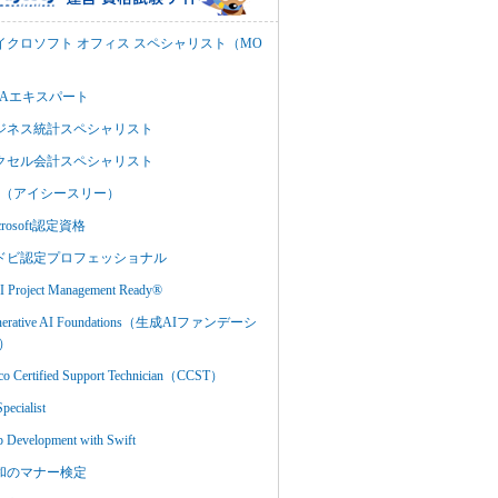
イクロソフト オフィス スペシャリスト（MO
BAエキスパート
ジネス統計スペシャリスト
クセル会計スペシャリスト
C3（アイシースリー）
crosoft認定資格
ドビ認定プロフェッショナル
 Project Management Ready®
nerative AI Foundations（生成AIファンデーシ
）
co Certified Support Technician（CCST）
Specialist
 Development with Swift
和のマナー検定