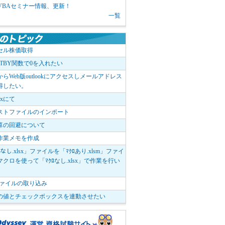
1 VBAセミナー情報、更新！
一覧
セル株価取得
OTBY関数で0を入れたい
elからWeb版outlookにアクセスしメールアドレス
得したい。
boxにて
ストファイルのインポート
算の回避について
作業メモを作成
ﾛなし.xlsx」ファイルを「ﾏｸﾛあり.xlsm」ファイ
クロを使って「ﾏｸﾛなし.xlsx」で作業を行い
。
vファイルの取り込み
の値とチェックボックスを連動させたい