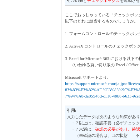
セルの値と
チェックボックス
を連動させ
ここでおっしゃっている「チェックボッ
以下のどれに該当するものでしょうか。
1. フォームコントロールのチェックボッ
2. ActiveX コントロールのチェックボッ
3. Excel for Microsoft 365 における以
（いわゆる買い切り版の Excel / Offic
Microsoft サポートより:
https://support.microsoft.com/ja-jp
83%83%E3%82%AF-%E3%83%9C%E3
7%94%A8-da85546d-c110-49b8-b633-9ceb
引用:
入力したデータは次のような約束があり
・７以上は、確認不要（必ずチェッ
・７未満は、
確認の必要があり、確認
（未確認の場合は、☐の状態 不