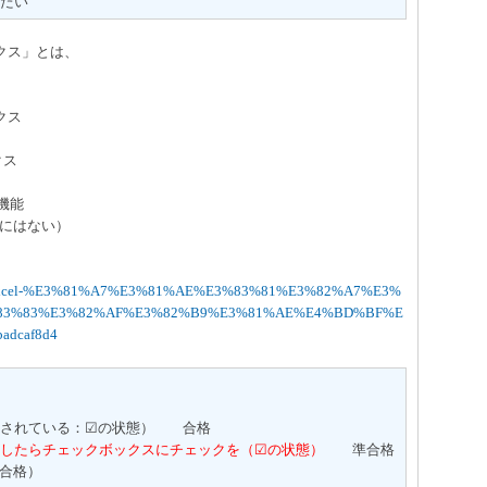
たい
クス」とは、
クス
クス
下の機能
e にはない）
/office/excel-%E3%81%A7%E3%81%AE%E3%83%81%E3%82%A7%E3%
%83%83%E3%82%AF%E3%82%B9%E3%81%AE%E4%BD%BF%E
adcaf8d4
クされている：☑の状態） 合格
したらチェックボックスにチェックを（☑の状態）
準合格
合格）