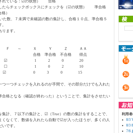
されている：☑の状態） 合格
したらチェックボックスにチェックを（☑の状態） 準合格
合格）
いた数、７未満で未確認の数の集計し、合格１０点、準合格５
す。
あります。
 Ｆ ～ Ｘ Ｙ Ｚ ＡＡ
格 不合格 得点
6 ☑ 1 2 0 20
6 ☐ 1 0 2 10
 ☑ 0 3 0 15
一つ一つチェックを入れるのが手間で、その部分だけでも入れた
準合格となる（確認が終わった）ということで、集計をさせたい
集計、７以下の集計と、☑（True）の数の集計をすることで、
利用者
よくなくて、数値を入れたら自動で☑が入ったほうが、多くの人
8/
8/
だいです。
7/