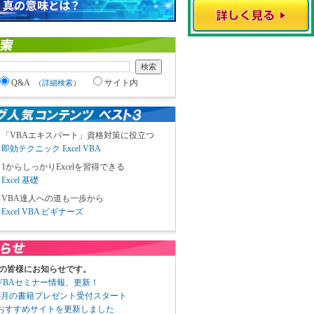
Q&A
サイト内
（
詳細検索
）
「VBAエキスパート」資格対策に役立つ
即効テクニック Excel VBA
1からしっかりExcelを習得できる
Excel 基礎
VBA達人への道も一歩から
Excel VBA ビギナーズ
の皆様にお知らせです。
3 VBAセミナー情報、更新！
3 8月の書籍プレゼント受付スタート
6 おすすめサイトを更新しました