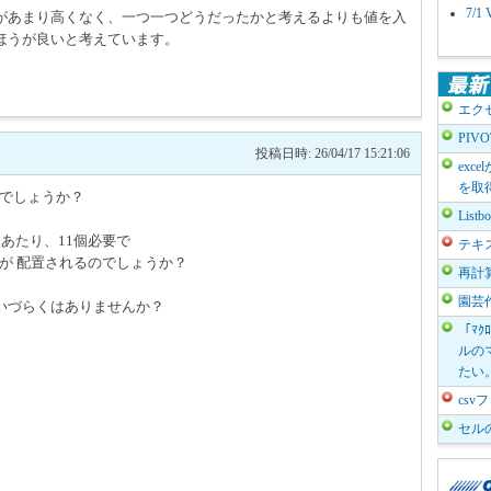
7/
があまり高くなく、一つ一つどうだったかと考えるよりも値を入
ほうが良いと考えています。
エク
PIV
投稿日時: 26/04/17 15:21:06
exc
を取
意でしょうか？
List
あたり、11個必要で
テキ
クスが 配置されるのでしょうか？
再計
園芸
いづらくはありませんか？
「ﾏｸ
ルのマ
たい
cs
セル