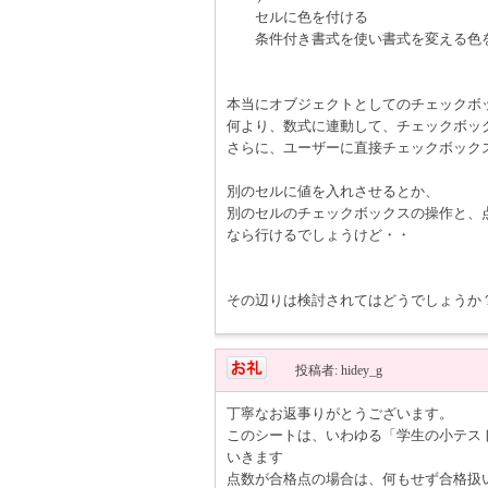
セルに色を付ける
条件付き書式を使い書式を変える色
本当にオブジェクトとしてのチェックボ
何より、数式に連動して、チェックボックスオ
さらに、ユーザーに直接チェックボック
別のセルに値を入れさせるとか、
別のセルのチェックボックスの操作と、点
なら行けるでしょうけど・・
その辺りは検討されてはどうでしょうか
投稿者: hidey_g
丁寧なお返事りがとうございます。
このシートは、いわゆる「学生の小テス
いきます
点数が合格点の場合は、何もせず合格扱