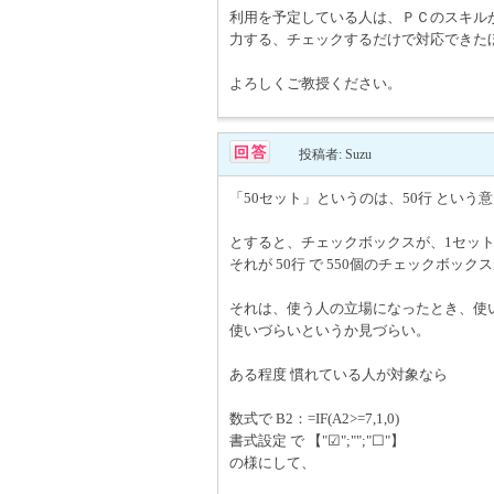
利用を予定している人は、ＰＣのスキル
力する、チェックするだけで対応できた
よろしくご教授ください。
投稿者: Suzu
「50セット」というのは、50行 という
とすると、チェックボックスが、1セット
それが 50行 で 550個のチェックボッ
それは、使う人の立場になったとき、使
使いづらいというか見づらい。
ある程度 慣れている人が対象なら
数式で B2：=IF(A2>=7,1,0)
書式設定 で 【"☑";"";"☐"】
の様にして、