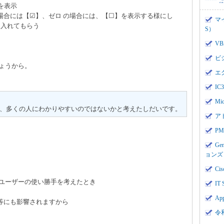
を表示
合には【☑】、ゼロ の場合には、【☐】を表示する様にし
マ
を入れてもらう
S）
V
ビ
ょうから。
エ
I
Mi
、多くの人にわかりやすいのではないかと考えたしだいです。
ア
PMI
。
Ge
ョンズ
Cis
 ユーザーの使い勝手を考えたとき
IT 
App
等にも影響されますから
令