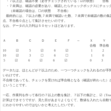
・７以上は、確認不要（必ずチェックされている：☑の状態） 合格
・７未満は、確認の必要があり、確認したらチェックボックスにチェッ
（未確認の場合は、☐の状態 不合格）
最終的には、７以上の数,７未満で確認いた数、７未満で未確認の数の集
点、不合格０点として集計させたいのです。
なお、データの入力列は５０セットほどあります。
Ａ Ｂ Ｃ Ｄ Ｅ Ｆ ～ Ｘ Ｙ 
合格 準合格 不合格
10 ☑ 5 ☑ 6 ☑ 1 2 
10 ☑ 3 ☐ 6 ☐ 1 0 
5 ☑ 6 ☑ 6 ☑ 0 3 
データたは、ほとんどが７以上のため、一つ一つチェックを入れるのが手
いわけです。
不合格であっても、チェックを受ければ準合格となる（確認が終わった）
ということです。
一応、作業列を作って各行の７以上の数を集計、７以下の集計と、☑（Tru
計算はできそうですが、見た目があまりよくなくて、数値を入れたら自動
にわかりやすいのではないかと考えたしだいです。