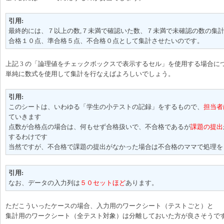
引用:
最終的には、７以上の数,７未満で確認いた数、７未満で未確認の数の集
合格１０点、準合格５点、不合格０点として集計させたいのです。
上記 3 の「論理値をチェックボックスで表示するセル」を使用する場合に
単純に数式を使用して集計を行なえばよろしいでしょう。
引用:
このシートは、いわゆる「学生の小テストの記録」をするもので、
担当者
ていきます
点数が合格点の場合は、何もせず合格扱いで、不合格であるが
課題の提出
するわけです
当然ですが、不合格で課題の提出がなかった場合は不合格のママで処理を
引用:
なお、データの入力列は
５０セットほど
あります。
ただこういったケースの場合、入力用のワークシート（テストごと）と
集計用のワークシート（全テスト対象）は分離しておいた方が良さそうで