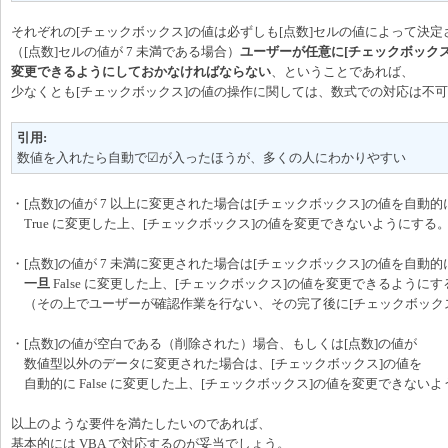
それぞれの[チェックボックス]の値は必ずしも[点数]セルの値によって決
（[点数]セルの値が 7 未満である場合）
ユーザーが任意に[チェックボックス
変更できるようにしておかなければならない
、ということであれば、
少なくとも[チェックボックス]の値の操作に関しては、数式での対応は不
引用:
数値を入れたら自動で☑が入ったほうが、多くの人にわかりやすい
・[点数]の値が 7 以上に変更された場合は[チェックボックス]の値を自動的
True に変更した上、[チェックボックス]の値を変更できないようにする
・[点数]の値が 7 未満に変更された場合は[チェックボックス]の値を自動的
一旦
False に変更した上、[チェックボックス]の値を変更できるようにす
（その上でユーザーが確認作業を行ない、その完了後に[チェックボック
・[点数]の値が空白である（削除された）場合、もしくは[点数]の値が
数値型以外のデータに変更された場合は、[チェックボックス]の値を
自動的に False に変更した上、[チェックボックス]の値を変更できない
以上のような要件を満たしたいのであれば、
基本的には VBA で対応するのが妥当でしょう。