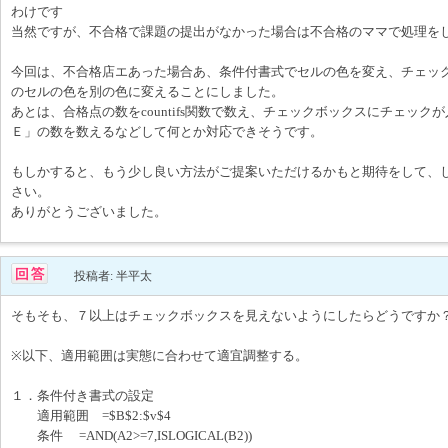
わけです
当然ですが、不合格で課題の提出がなかった場合は不合格のママで処理を
今回は、不合格店エあった場合あ、条件付書式でセルの色を変え、チェッ
のセルの色を別の色に変えることにしました。
あとは、合格点の数をcountifs関数で数え、チェックボックスにチェック
Ｅ」の数を数えるなどして何とか対応できそうです。
もしかすると、もう少し良い方法がご提案いただけるかもと期待をして、
さい。
ありがとうございました。
投稿者: 半平太
そもそも、７以上はチェックボックスを見えないようにしたらどうですか
※以下、適用範囲は実態に合わせて適宜調整する。
１．条件付き書式の設定
適用範囲 =$B$2:$v$4
条件 =AND(A2>=7,ISLOGICAL(B2))