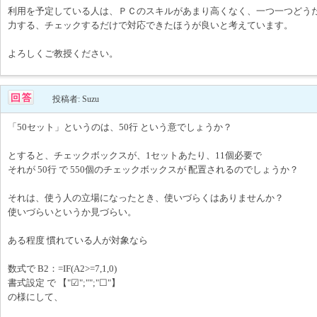
利用を予定している人は、ＰＣのスキルがあまり高くなく、一つ一つどう
力する、チェックするだけで対応できたほうが良いと考えています。
よろしくご教授ください。
投稿者: Suzu
「50セット」というのは、50行 という意でしょうか？
とすると、チェックボックスが、1セットあたり、11個必要で
それが 50行 で 550個のチェックボックスが 配置されるのでしょうか？
それは、使う人の立場になったとき、使いづらくはありませんか？
使いづらいというか見づらい。
ある程度 慣れている人が対象なら
数式で B2：=IF(A2>=7,1,0)
書式設定 で 【"☑";"";"☐"】
の様にして、