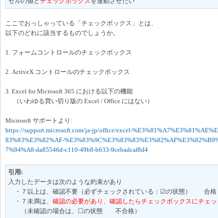
セルの値と
チェックボックス
を連動させたい
ここでおっしゃっている「チェックボックス」とは、
以下のどれに該当するものでしょうか。
1. フォームコントロールのチェックボックス
2. ActiveX コントロールのチェックボックス
3. Excel for Microsoft 365 における以下の機能
（いわゆる買い切り版の Excel / Office にはない）
Microsoft サポートより:
https://support.microsoft.com/ja-jp/office/excel-%E3%81%A7%E3%8
83%83%E3%82%AF-%E3%83%9C%E3%83%83%E3%82%AF%E3%82%B
7%94%A8-da85546d-c110-49b8-b633-9cebadcaf8d4
引用:
入力したデータは次のような約束があり
・７以上は、確認不要（必ずチェックされている：☑の状態） 合格
・７未満は、
確認の必要があり、確認したらチェックボックスにチェッ
（未確認の場合は、☐の状態 不合格）