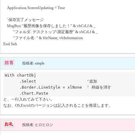
Application.ScreenUpdating = True
' 保存完了メッセージ
MsgBox "履歴画像を保存しました！" & vbCrLf & _
"フォルダ: デスクトップ\測定履歴" & vbCrLf & _
"ファイル名: " & fileName, vbInformation
End Sub
投稿者: simple
With chartObj

      .Select                     '追加

      .Border.LineStyle = xlNone  ' 枠線を消す

と、一行入れてみて下さい。
なお、OS,Excelのバージョンは記入されることを推奨します。
投稿者: ヒロヒロシ