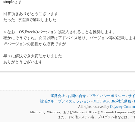
simpleさま
回答頂きありがとうございます
たった1行追加で解決しました
＞なお、OS,Excelのバージョンは記入されることを推奨します。
確かにそうですね。次回以降はアドバイス通り、バージョン等の記載しま
※バージョンの把握から必要ですが
早々に解決でき大変助かりました
ありがとうございます
運営会社
-
お問い合せ
-
プライバシーポリシー
-
サ
就活グループディスカッション
-
MOS Word 365対策動画
-
All rights reserved by
Odyssey Communi
Microsoft、Windows、およびMicrosoft Officeは Microsoft 
また、その他システム名、プログラム名などは、一