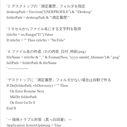
' 2. デスクトップの「測定履歴」フォルダを指定
desktopPath = Environ("USERPROFILE") & "\Desktop"
folderPath = desktopPath & "\測定履歴\"
' 3. I1セルからファイル名にする文字列を取得
titleStr = ws.Range("I1").Value
If titleStr = "" Then titleStr = "NoTitle"
' 4. ファイル名の作成（I1の内容_日付_時刻.png）
fileName = titleStr & "_" & Format(Now, "yyyy-mmdd_hhmmss") & ".png"
fullPath = folderPath & fileName
' ------------------
' デスクトップに「測定履歴」フォルダがない場合は自動で作る
If Dir(folderPath, vbDirectory) = "" Then
On Error Resume Next
MkDir folderPath
On Error GoTo 0
End If
' --- 描画トラブル対策（真っ白回避） ---
Application.ScreenUpdating = True