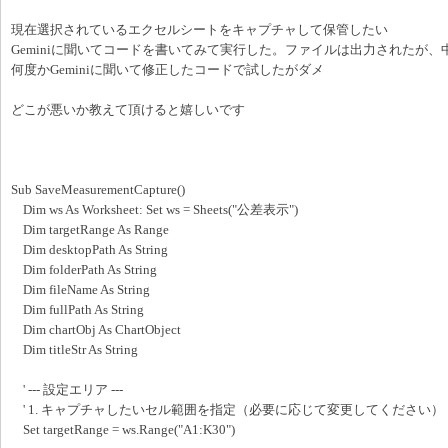
現在選択されているエクセルシートをキャプチャして保管したい
Geminiに聞いてコードを書いてみて実行した。ファイルは出力されたが
何度かGeminiに聞いて修正したコードで試したがダメ
どこが悪いか教えて頂けると嬉しいです
Sub SaveMeasurementCapture()
Dim ws As Worksheet: Set ws = Sheets("公差表示")
Dim targetRange As Range
Dim desktopPath As String
Dim folderPath As String
Dim fileName As String
Dim fullPath As String
Dim chartObj As ChartObject
Dim titleStr As String
' --- 設定エリア ---
' 1. キャプチャしたいセル範囲を指定（必要に応じて変更してください）
Set targetRange = ws.Range("A1:K30")