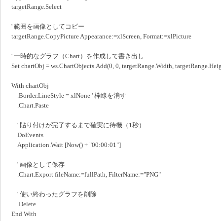
targetRange.Select
' 範囲を画像としてコピー
targetRange.CopyPicture Appearance:=xlScreen, Format:=xlPicture
' 一時的なグラフ（Chart）を作成して書き出し
Set chartObj = ws.ChartObjects.Add(0, 0, targetRange.Width, targetRange.Heig
With chartObj
.Border.LineStyle = xlNone ' 枠線を消す
.Chart.Paste
' 貼り付けが完了するまで確実に待機（1秒）
DoEvents
Application.Wait [Now() + "00:00:01"]
' 画像として保存
.Chart.Export fileName:=fullPath, FilterName:="PNG"
' 使い終わったグラフを削除
.Delete
End With