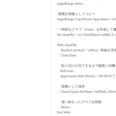
targetRange.Select
' 範囲を画像としてコピー
targetRange.CopyPicture Appearance:=xlSc
' 一時的なグラフ（Chart）を作成して
Set chartObj = ws.ChartObjects.Add(0, 0, 
With chartObj
.Border.LineStyle = xlNone ' 枠線を消
.Chart.Paste
' 貼り付けが完了するまで確実に待機
DoEvents
Application.Wait [Now() + "00:00:01"]
' 画像として保存
.Chart.Export fileName:=fullPath, Filt
' 使い終わったグラフを削除
.Delete
End With