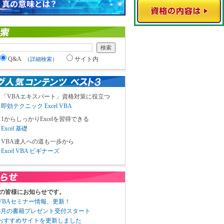
Q&A
サイト内
（
詳細検索
）
「VBAエキスパート」資格対策に役立つ
即効テクニック Excel VBA
1からしっかりExcelを習得できる
Excel 基礎
VBA達人への道も一歩から
Excel VBA ビギナーズ
の皆様にお知らせです。
3 VBAセミナー情報、更新！
3 8月の書籍プレゼント受付スタート
6 おすすめサイトを更新しました