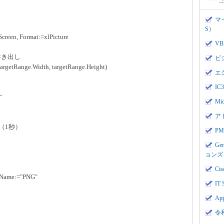
マ
S）
reen, Format:=xlPicture
V
書き出し
ビ
targetRange.Width, targetRange.Height)
エ
I
す
Mi
ア
（1秒）
PMI
Ge
ョンズ
Cis
erName:="PNG"
IT 
App
令