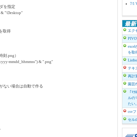
7/
ルダを指定
& "\Desktop"
エク
列を取得
PIV
exc
を取
刻.png）
List
 "yyyy-mmdd_hhmmss") & ".png"
テキ
再計
園芸
ダがない場合は自動で作る
「ﾏｸ
ルのマ
たい
cs
セル
-