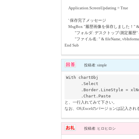
Application.ScreenUpdating = True
' 保存完了メッセージ
MsgBox "履歴画像を保存しました！" & vb
"フォルダ: デスクトップ\測定履歴" & vb
"ファイル名: " & fileName, vbInforma
End Sub
投稿者: simple
With chartObj

      .Select                     '追加

      .Border.LineStyle = xlNone  ' 枠線を消す

と、一行入れてみて下さい。
なお、OS,Excelのバージョンは記入さ
投稿者: ヒロヒロシ