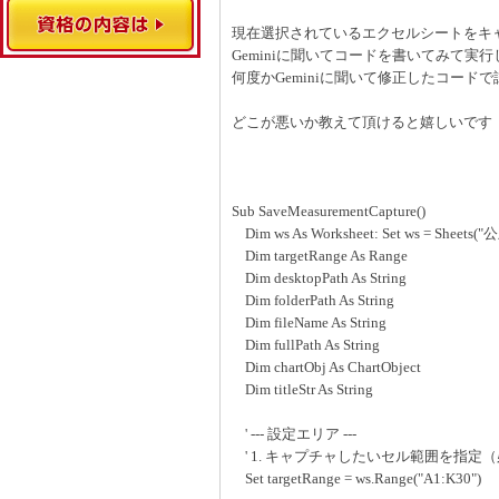
現在選択されているエクセルシートをキ
Geminiに聞いてコードを書いてみて
何度かGeminiに聞いて修正したコード
どこが悪いか教えて頂けると嬉しいです
Sub SaveMeasurementCapture()
Dim ws As Worksheet: Set ws = Sheets
Dim targetRange As Range
Dim desktopPath As String
Dim folderPath As String
Dim fileName As String
Dim fullPath As String
Dim chartObj As ChartObject
Dim titleStr As String
' --- 設定エリア ---
' 1. キャプチャしたいセル範囲を指
Set targetRange = ws.Range("A1:K30")