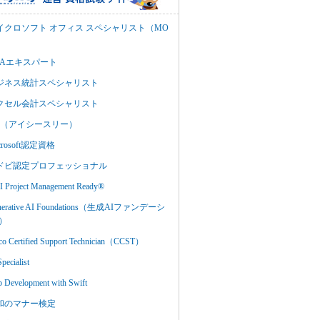
イクロソフト オフィス スペシャリスト（MO
BAエキスパート
ジネス統計スペシャリスト
クセル会計スペシャリスト
C3（アイシースリー）
crosoft認定資格
ドビ認定プロフェッショナル
 Project Management Ready®
nerative AI Foundations（生成AIファンデーシ
）
co Certified Support Technician（CCST）
Specialist
 Development with Swift
和のマナー検定