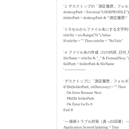
' 2. デスクトップの「測定履歴」フォ
desktopPath = Environ("USERPROFILE") 
folderPath = desktopPath & "\測定履歴\"
' 3. I1セルからファイル名にする文字
titleStr = ws.Range("I1").Value
If titleStr = "" Then titleStr = "NoTitle"
' 4. ファイル名の作成（I1の内容_日付_時
fileName = titleStr & "_" & Format(Now,
fullPath = folderPath & fileName
' ------------------
' デスクトップに「測定履歴」フォル
If Dir(folderPath, vbDirectory) = "" Then
On Error Resume Next
MkDir folderPath
On Error GoTo 0
End If
' --- 描画トラブル対策（真っ白回避） --
Application.ScreenUpdating = True