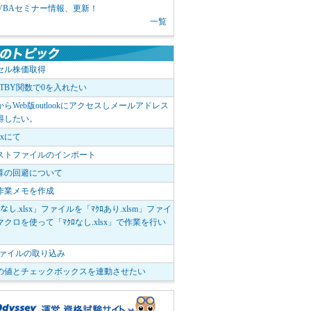
1 VBAセミナー情報、更新！
一覧
セル株価取得
OTBY関数で0を入れたい
elからWeb版outlookにアクセスしメールアドレス
得したい。
boxにて
ストファイルのインポート
算の回避について
作業メモを作成
ﾛなし.xlsx」ファイルを「ﾏｸﾛあり.xlsm」ファイ
クロを使って「ﾏｸﾛなし.xlsx」で作業を行い
。
vファイルの取り込み
の値とチェックボックスを連動させたい