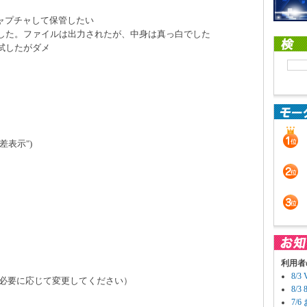
ャプチャして保管したい
実行した。ファイルは出力されたが、中身は真っ白でした
で試したがダメ
("公差表示")
利用者
8/
定（必要に応じて変更してください）
8/
7/