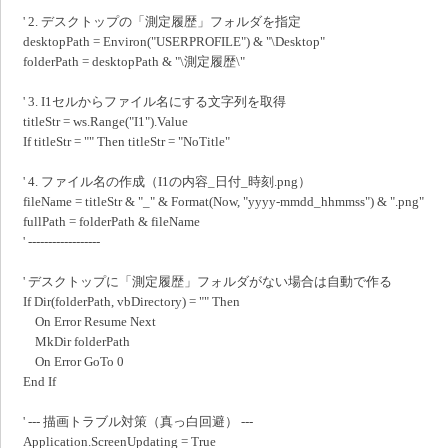
' 2. デスクトップの「測定履歴」フォルダを指定
desktopPath = Environ("USERPROFILE") & "\Desktop"
folderPath = desktopPath & "\測定履歴\"
' 3. I1セルからファイル名にする文字列を取得
titleStr = ws.Range("I1").Value
If titleStr = "" Then titleStr = "NoTitle"
' 4. ファイル名の作成（I1の内容_日付_時刻.png）
fileName = titleStr & "_" & Format(Now, "yyyy-mmdd_hhmmss") & ".png"
fullPath = folderPath & fileName
' ------------------
' デスクトップに「測定履歴」フォルダがない場合は自動で作る
If Dir(folderPath, vbDirectory) = "" Then
On Error Resume Next
MkDir folderPath
On Error GoTo 0
End If
' --- 描画トラブル対策（真っ白回避） ---
Application.ScreenUpdating = True