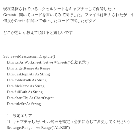
現在選択されているエクセルシートをキャプチャして保管したい
Geminiに聞いてコードを書いてみて実行した。ファイルは出力されたが
何度かGeminiに聞いて修正したコードで試したがダメ
どこが悪いか教えて頂けると嬉しいです
Sub SaveMeasurementCapture()
Dim ws As Worksheet: Set ws = Sheets("公差表示")
Dim targetRange As Range
Dim desktopPath As String
Dim folderPath As String
Dim fileName As String
Dim fullPath As String
Dim chartObj As ChartObject
Dim titleStr As String
' --- 設定エリア ---
' 1. キャプチャしたいセル範囲を指定（必要に応じて変更してください）
Set targetRange = ws.Range("A1:K30")