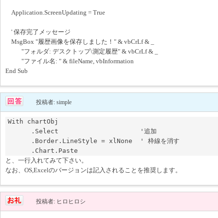
Application.ScreenUpdating = True
' 保存完了メッセージ
MsgBox "履歴画像を保存しました！" & vbCrLf & _
"フォルダ: デスクトップ\測定履歴" & vbCrLf & _
"ファイル名: " & fileName, vbInformation
End Sub
投稿者: simple
With chartObj

      .Select                     '追加

      .Border.LineStyle = xlNone  ' 枠線を消す

と、一行入れてみて下さい。
なお、OS,Excelのバージョンは記入されることを推奨します。
投稿者: ヒロヒロシ