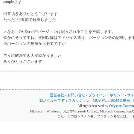
simpleさま
回答頂きありがとうございます
たった1行追加で解決しました
＞なお、OS,Excelのバージョンは記入されることを推奨します。
確かにそうですね。次回以降はアドバイス通り、バージョン等の記載しま
※バージョンの把握から必要ですが
早々に解決でき大変助かりました
ありがとうございます
運営会社
-
お問い合せ
-
プライバシーポリシー
-
サ
就活グループディスカッション
-
MOS Word 365対策動画
-
All rights reserved by
Odyssey Communi
Microsoft、Windows、およびMicrosoft Officeは Microsoft 
また、その他システム名、プログラム名などは、一