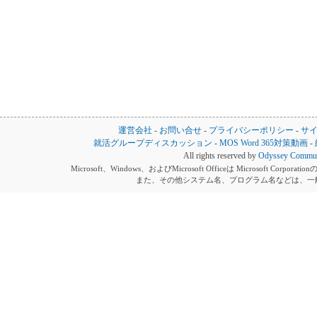
運営会社
-
お問い合せ
-
プライバシーポリシー
-
サ
就活グループディスカッション
-
MOS Word 365対策動画
-
All rights reserved by
Odyssey Communi
Microsoft、Windows、およびMicrosoft Officeは Microsoft 
また、その他システム名、プログラム名などは、一