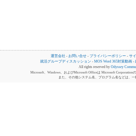
運営会社
-
お問い合せ
-
プライバシーポリシー
-
サ
就活グループディスカッション
-
MOS Word 365対策動画
-
All rights reserved by
Odyssey Communi
Microsoft、Windows、およびMicrosoft Officeは Microsoft 
また、その他システム名、プログラム名などは、一