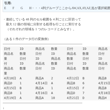
引用:
E F G H・・・4列グループここからAW,AX,AY,AZ,迄が選択範
・連続している 48 列のセル範囲を 4 列ごとに区切って
最大 12 個の領域に分割する処理を行ごとに実行する
（それぞれの領域を 1 つのレコードとみなす）。
（ある 1 件のデータ行の変換例）
---------------------------------------------------------------------------------
日付	ID	商品名	数量	日付	ID	商品名	数量	日付	ID	
商品名	数量	日付	ID	商品名	数量	日付	ID	商品名	数
量	日付	ID	商品名	数量	日付	ID	商品名	数量	日
付	ID	商品名	数量	日付	ID	商品名	数量	日付	ID	
商品名	数量	日付	ID	商品名	数量	日付	ID	商品名	数
量

4月10日	A	商品A	2	4月12日	B	商品B	1	4月13日	D	
商品D	1	4月14日	A	商品B	6	4月15日	A	商品D	3	
4月15日	B	商品A	1	4月15日	F	商品B	7	4月16日	F	
商品B	1	4月16日	A	商品D	7	4月18日	B	商品B	2	
---------------------------------------------------------------------------------
↓