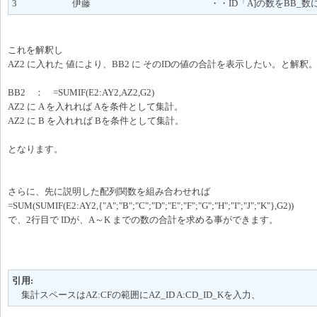
3 伊藤 ・・ID「A]の数をBB_数に集
これを解釈し
AZ2 に入れた 値により、BB2 に そのIDの値の合計を表示したい。と解釈
BB2 ： =SUMIF(E2:AY2,AZ2,G2)
AZ2 に A を入れれば Aを条件として集計。
AZ2 に B を入れれば Bを条件として集計。
となります。
さらに、先に説明した配列関数を組み合わせれば
=SUM(SUMIF(E2:AY2,{"A";"B";"C";"D";"E";"F";"G";"H";"I";"J";"K"},G2))
で、2行目で IDが、A～K までの数の合計を求める事ができます。
引用:
集計スペースはAZ:CFの範囲にAZ_ID A:CD_ID_Kを入力、