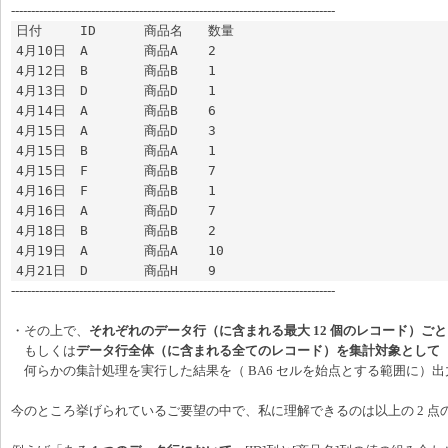
---------------------------------------------------------------------------------
日付	ID	商品名	数量

4月10日	A	商品A	2

4月12日	B	商品B	1

4月13日	D	商品D	1

4月14日	A	商品B	6

4月15日	A	商品D	3

4月15日	B	商品A	1

4月15日	F	商品B	7

4月16日	F	商品B	1

4月16日	A	商品D	7

4月18日	B	商品B	2

4月19日	A	商品A	10

4月21日	D	商品H	9
---------------------------------------------------------------------------------
・その上で、
それぞれのデータ行（に含まれる最大 12 個のレコード）ご
もしくは
データ行全体（に含まれる全てのレコード）を集計対象として
何らかの集計処理を実行した結果を（ BA6 セルを始点とする範囲に）出
今のところ挙げられているご要望の中で、私に理解できるのは以上の 2 点