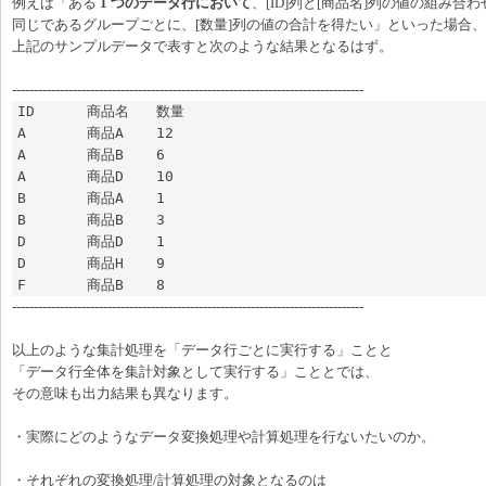
例えば「ある
1 つのデータ行において
、[ID]列と[商品名]列の値の組み合わ
同じであるグループごとに、[数量]列の値の合計を得たい」といった場合、
上記のサンプルデータで表すと次のような結果となるはず。
---------------------------------------------------------------------------------
ID	商品名	数量

A	商品A	12

A	商品B	6

A	商品D	10

B	商品A	1

B	商品B	3

D	商品D	1

D	商品H	9

F	商品B	8
---------------------------------------------------------------------------------
以上のような集計処理を「データ行ごとに実行する」ことと
「データ行全体を集計対象として実行する」こととでは、
その意味も出力結果も異なります。
・実際にどのようなデータ変換処理や計算処理を行ないたいのか。
・それぞれの変換処理/計算処理の対象となるのは