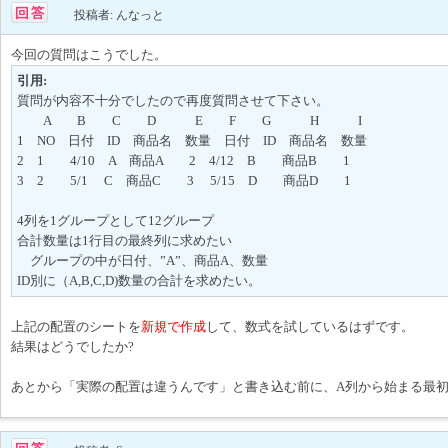
投稿者: んなっと
今回の質問はこうでした。
引用:
質問が内容不十分でしたので再度質問させて下さい。
A B C D E F G H I
1 NO 日付 ID 商品名 数量 日付 ID 商品名 数量
2 1 4/10 A 商品A 2 4/12 B 商品B 1
3 2 5/1 C 商品C 3 5/15 D 商品D 1
4列を1グループとして12グループ
合計数量は1行目の最終列に求めたい
グループの中が日付、”A”、商品A、数量
ID別に（A,B,C,D)数量の合計を求めたい。
上記の配置のシートを
新規で作成
して、数式を試しているはずです。
結果はどうでしたか?
あとから「実際の配置は違うんです」と書き込む前に、A列から始まる最