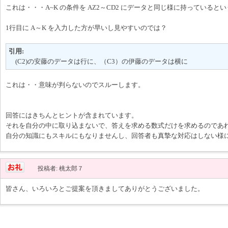
これは・・・A~K の条件を AZ2～CD2 にデータと同じ様に持っていると
1行目に A～K を入力した方が早いし見やすいのでは？
引用:
(C2)の安藤のデータは行に、（C3）の伊藤のデータは横に
これは・・意味が判らないのでスルーします。
回答にはきちんとヒントが含まれています。
それを自分の中に取り込まないで、答えを求める数式だけを求めるのであ
自分の知識にもスキルにもなりませんし、回答者も真摯な対応はしない様
投稿者: 桃太郎７
皆さん、いろいろとご提案を頂きましてありがとうございました。