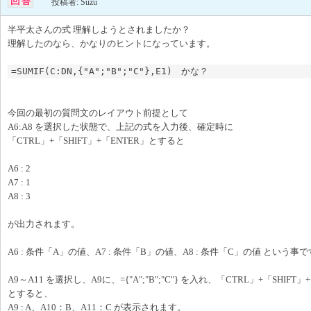
投稿者: Suzu
半平太さんの式 理解しようとされましたか？
理解したのなら、かなりのヒントになっています。
=SUMIF(C:DN,{"A";"B";"C"},E1)　かな？
今回の最初の質問文のレイアウト前提として
A6:A8 を選択した状態で、上記の式を入力後、確定時に
「CTRL」+「SHIFT」+「ENTER」とすると
A6 : 2
A7 : 1
A8 : 3
が出力されます。
A6 : 条件「A」の値、A7 : 条件「B」の値、A8 : 条件「C」の値 という事
A9～A11 を選択し、A9に、={"A";"B";"C"} を入れ、「CTRL」+「SHIFT」
とすると、
A9 : A、A10：B、A11：C が表示されます。