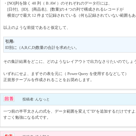
・[NO]列を除く 48 列（ B:AW ）のそれぞれのデータ行には、
[日付]、[ID]、[商品名]、[数量]の 4 つの列で構成されるレコードが
横並びで最大 12 件まで記録されている（何も記録されていない範囲も
以上のような前提であると仮定して、
引用:
ID別に（A,B,C,D)数量の合計を求めたい。
その集計結果をどこに、どのようなレイアウトで出力なさりたいのでしょ
いずれにせよ、まずその表を元に（ Power Query を使用するなどして）
正規形テーブルを作成されることをお奨めします。
投稿者: んなっと
一つ前の半平太さんの式を、データ範囲を変えて"D"を追加するだけですよ
すごく勉強になる式です。