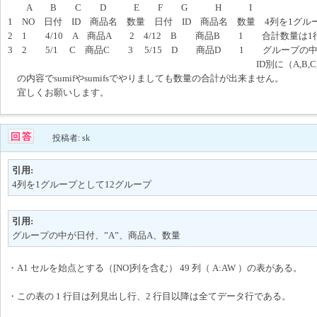
A B C D E F G H I
1 NO 日付 ID 商品名 数量 日付 ID 商品名 数量 4列を1グル
2 1 4/10 A 商品A 2 4/12 B 商品B 1 合計数量は
3 2 5/1 C 商品C 3 5/15 D 商品D 1 グループの中
ID別に（A,B,C,D)数量の合
の内容でsumifやsumifsでやりましても数量の合計が出来ません。
宜しくお願いします。
投稿者: sk
引用:
4列を1グループとして12グループ
引用:
グループの中が日付、”A”、商品A、数量
・A1 セルを始点とする（[NO]列を含む） 49 列（ A:AW ）の表がある。
・この表の 1 行目は列見出し行、2 行目以降は全てデータ行である。