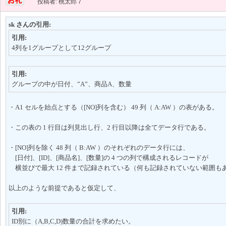
投稿者: 桃太郎７
sk さんの引用:
引用:
4列を1グループとして12グループ
引用:
グループの中が日付、”A”、商品A、数量
・A1 セルを始点とする（[NO]列を含む） 49 列（ A:AW ）の表がある。
・この表の 1 行目は列見出し行、2 行目以降は全てデータ行である。
・[NO]列を除く 48 列（ B:AW ）のそれぞれのデータ行には、
[日付]、[ID]、[商品名]、[数量]の 4 つの列で構成されるレコードが
横並びで最大 12 件まで記録されている（何も記録されていない範囲も
以上のような前提であると仮定して、
引用:
ID別に（A,B,C,D)数量の合計を求めたい。