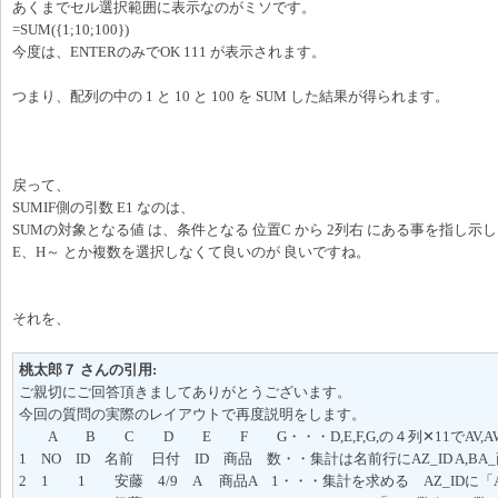
あくまでセル選択範囲に表示なのがミソです。
=SUM({1;10;100})
今度は、ENTERのみでOK 111 が表示されます。
つまり、配列の中の 1 と 10 と 100 を SUM した結果が得られます。
戻って、
SUMIF側の引数 E1 なのは、
SUMの対象となる値 は、条件となる 位置C から 2列右 にある事を指し示
E、H～ とか複数を選択しなくて良いのが 良いですね。
それを、
桃太郎７ さんの引用:
ご親切にご回答頂きましてありがとうございます。
今回の質問の実際のレイアウトで再度説明をします。
A B C D E F G・・・D,E,F,G,の４列✕11でAV,AW,
1 NO ID 名前 日付 ID 商品 数・・集計は名前行にAZ_ID A,BA_
2 1 1 安藤 4/9 A 商品A 1・・・集計を求める AZ_IDに