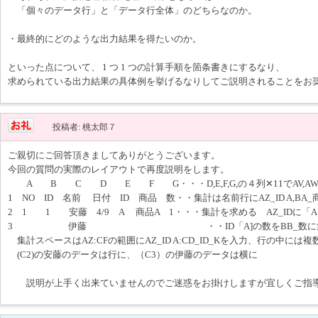
「個々のデータ行」と「データ行全体」のどちらなのか。
・最終的にどのような出力結果を得たいのか。
といった点について、 1 つ 1 つの計算手順を箇条書きにするなり、
求められている出力結果の具体例を挙げるなりしてご説明されることをお
投稿者: 桃太郎７
ご親切にご回答頂きましてありがとうございます。
今回の質問の実際のレイアウトで再度説明をします。
A B C D E F G・・・D,E,F,G,の４列✕11でAV,AW,A
1 NO ID 名前 日付 ID 商品 数・・集計は名前行にAZ_ID A,BA_商
2 1 1 安藤 4/9 A 商品A 1・・・集計を求める AZ_IDに
3 伊藤 ・・ID「A]の数をBB_数に集
集計スペースはAZ:CFの範囲にAZ_ID A:CD_ID_Kを入力、行の中に
(C2)の安藤のデータは行に、（C3）の伊藤のデータは横に
説明が上手く出来ていませんのでご迷惑をお掛けしますが宜しくご指