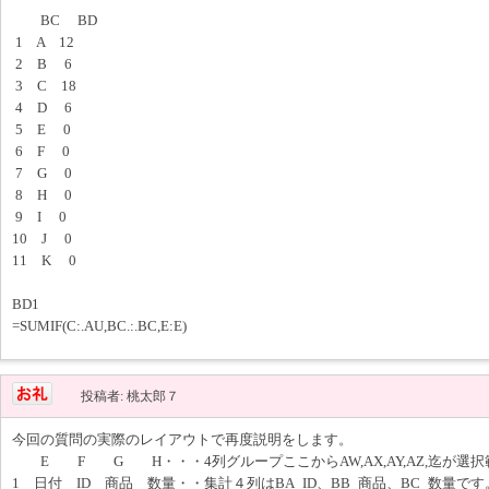
BC BD
1 A 12
2 B 6
3 C 18
4 D 6
5 E 0
6 F 0
7 G 0
8 H 0
9 I 0
10 J 0
11 K 0
BD1
=SUMIF(C:.AU,BC.:.BC,E:E)
投稿者: 桃太郎７
今回の質問の実際のレイアウトで再度説明をします。
E F G H・・・4列グループここからAW,AX,AY,AZ,迄が選
1 日付 ID 商品 数量・・集計４列はBA_ID、BB_商品、BC_数量です