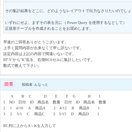
その集計結果をどこに、どのようなレイアウトで出力なさりたいのでしょ
いずれにせよ、まずその表を元に（ Power Query を使用するなどして）
正規形テーブルを作成されることをお奨めします。
早速のご回答ありがとうございます。
上手く質問内容が出来なくて申し訳ないです。
設定内容は上記の内容で間違いないです。
ID"A"から"K"迄を、右側BC6セルに集計したいです。
数式で教えて下さい。
投稿者: んなっと
A B C D E F G H I
1 NO 日付 ID 商品名 数量 日付 ID 商品名 数量
2 1 4/10 A 商品A 2 4/12 B 商品B 1
3 2 5/1 C 商品C 3 5/15 D 商品D 1
BC列に上からA～Kを入力して