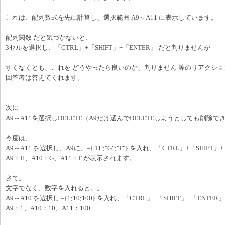
これは、配列数式を先に計算し、選択範囲 A9～A11 に表示しています。
配列関数 だと気づかないと、
3セルを選択し、「CTRL」+「SHIFT」+「ENTER」 だと判りませんが
すくなくとも、これを どうやったら良いのか、判りません 等のリアクシ
回答者は答えてくれます。
次に
A9～A11を選択しDELETE（A9だけ選んでDELETEしようとしても削除で
今度は、
A9～A11 を選択し、A9に、={"H";"G";"F"} を入れ、「CTRL」+「SHIFT」
A9：H、A10：G、A11：F が表示されます。
さて。
文字でなく、数字を入れると。。
A9～A10 を選択し ={1;10;100} を入れ、「CTRL」+「SHIFT」+「ENTER」
A9：1、A10：10、A11：100