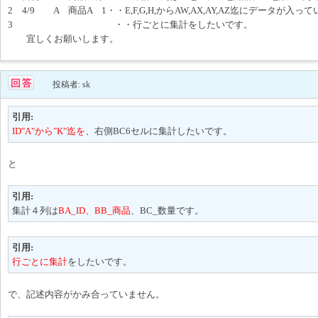
2 4/9 A 商品A 1・・E,F,G,H,からAW,AX,AY,AZ迄にデータが入っ
3 ・・行ごとに集計をしたいです。
宜しくお願いします。
投稿者: sk
引用:
ID"A"から"K"迄を
、右側BC6セルに集計したいです。
と
引用:
集計４列は
BA_ID、BB_商品
、BC_数量です。
引用:
行ごとに集計
をしたいです。
で、記述内容がかみ合っていません。