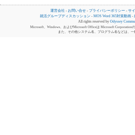
運営会社
-
お問い合せ
-
プライバシーポリシー
-
サ
就活グループディスカッション
-
MOS Word 365対策動画
-
All rights reserved by
Odyssey Communi
Microsoft、Windows、およびMicrosoft Officeは Microsoft 
また、その他システム名、プログラム名などは、一