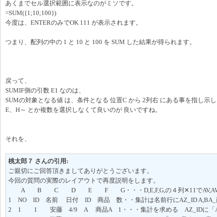
あくまでセル選択範囲に表示なのがミソです。
=SUM({1;10;100})
今度は、ENTERのみでOK 111 が表示されます。
つまり、配列の中の 1 と 10 と 100 を SUM した結果が得られます。
戻って、
SUMIF側の引数 E1 なのは、
SUMの対象となる値 は、条件となる 位置C から 2列右 にある事を指し示
E、H～ とか複数を選択しなくて良いのが 良いですね。
それを、
桃太郎７ さんの引用:
ご親切にご回答頂きましてありがとうございます。
今回の質問の実際のレイアウトで再度説明をします。
A B C D E F G・・・D,E,F,G,の４列✕11でAV,AW,
1 NO ID 名前 日付 ID 商品 数・・集計は名前行にAZ_ID A,BA_
2 1 1 安藤 4/9 A 商品A 1・・・集計を求める AZ_IDに