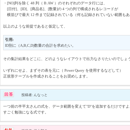
・[NO]列を除く 48 列（ B:AW ）のそれぞれのデータ行には、
[日付]、[ID]、[商品名]、[数量]の 4 つの列で構成されるレコードが
横並びで最大 12 件まで記録されている（何も記録されていない範囲も
以上のような前提であると仮定して、
引用:
ID別に（A,B,C,D)数量の合計を求めたい。
その集計結果をどこに、どのようなレイアウトで出力なさりたいのでしょ
いずれにせよ、まずその表を元に（ Power Query を使用するなどして）
正規形テーブルを作成されることをお奨めします。
投稿者: んなっと
一つ前の半平太さんの式を、データ範囲を変えて"D"を追加するだけですよ
すごく勉強になる式です。