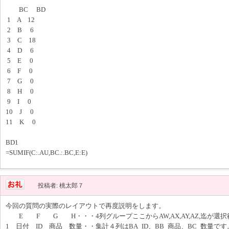
BC BD
1 A 12
2 B 6
3 C 18
4 D 6
5 E 0
6 F 0
7 G 0
8 H 0
9 I 0
10 J 0
11 K 0
BD1
=SUMIF(C:.AU,BC.:.BC,E:E)
投稿者: 桃太郎７
今回の質問の実際のレイアウトで再度説明をします。
E F G H・・・4列グループここからAW,AX,AY,AZ,迄が選
1 日付 ID 商品 数量・・集計４列はBA_ID、BB_商品、BC_数量です