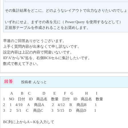
その集計結果をどこに、どのようなレイアウトで出力なさりたいのでしょ
いずれにせよ、まずその表を元に（ Power Query を使用するなどして）
正規形テーブルを作成されることをお奨めします。
早速のご回答ありがとうございます。
上手く質問内容が出来なくて申し訳ないです。
設定内容は上記の内容で間違いないです。
ID"A"から"K"迄を、右側BC6セルに集計したいです。
数式で教えて下さい。
投稿者: んなっと
A B C D E F G H I
1 NO 日付 ID 商品名 数量 日付 ID 商品名 数量
2 1 4/10 A 商品A 2 4/12 B 商品B 1
3 2 5/1 C 商品C 3 5/15 D 商品D 1
BC列に上からA～Kを入力して