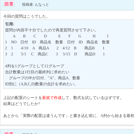
投稿者: んなっと
今回の質問はこうでした。
引用:
質問が内容不十分でしたので再度質問させて下さい。
A B C D E F G H I
1 NO 日付 ID 商品名 数量 日付 ID 商品名 数量
2 1 4/10 A 商品A 2 4/12 B 商品B 1
3 2 5/1 C 商品C 3 5/15 D 商品D 1
4列を1グループとして12グループ
合計数量は1行目の最終列に求めたい
グループの中が日付、”A”、商品A、数量
ID別に（A,B,C,D)数量の合計を求めたい。
上記の配置のシートを
新規で作成
して、数式を試しているはずです。
結果はどうでしたか?
あとから「実際の配置は違うんです」と書き込む前に、A列から始まる最