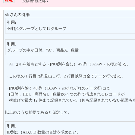
投稿者: 桃太郎７
sk さんの引用:
引用:
4列を1グループとして12グループ
引用:
グループの中が日付、”A”、商品A、数量
・A1 セルを始点とする（[NO]列を含む） 49 列（ A:AW ）の表がある。
・この表の 1 行目は列見出し行、2 行目以降は全てデータ行である。
・[NO]列を除く 48 列（ B:AW ）のそれぞれのデータ行には、
[日付]、[ID]、[商品名]、[数量]の 4 つの列で構成されるレコードが
横並びで最大 12 件まで記録されている（何も記録されていない範囲も
以上のような前提であると仮定して、
引用:
ID別に（A,B,C,D)数量の合計を求めたい。