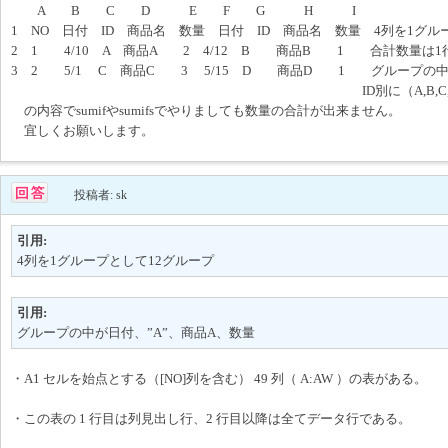
A B C D E F G H I
1 NO 日付 ID 商品名 数量 日付 ID 商品名 数量 4列を1グル
2 1 4/10 A 商品A 2 4/12 B 商品B 1 合計数量は
3 2 5/1 C 商品C 3 5/15 D 商品D 1 グループの中
ID別に（A,B,C,D)数量の合
の内容でsumifやsumifsでやりましても数量の合計が出来ません。
宜しくお願いします。
投稿者: sk
引用:
4列を1グループとして12グループ
引用:
グループの中が日付、”A”、商品A、数量
・A1 セルを始点とする（[NO]列を含む） 49 列（ A:AW ）の表がある。
・この表の 1 行目は列見出し行、2 行目以降は全てデータ行である。