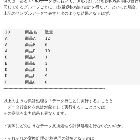
例えば「ある
1 つのデータ行において
、[ID]列と[商品名]列の値の組み合わ
同じであるグループごとに、[数量]列の値の合計を得たい」といった場合、
上記のサンプルデータで表すと次のような結果となるはず。
---------------------------------------------------------------------------------
ID	商品名	数量

A	商品A	12

A	商品B	6

A	商品D	10

B	商品A	1

B	商品B	3

D	商品D	1

D	商品H	9

F	商品B	8
---------------------------------------------------------------------------------
以上のような集計処理を「データ行ごとに実行する」ことと
「データ行全体を集計対象として実行する」こととでは、
その意味も出力結果も異なります。
・実際にどのようなデータ変換処理や計算処理を行ないたいのか。
・それぞれの変換処理/計算処理の対象となるのは