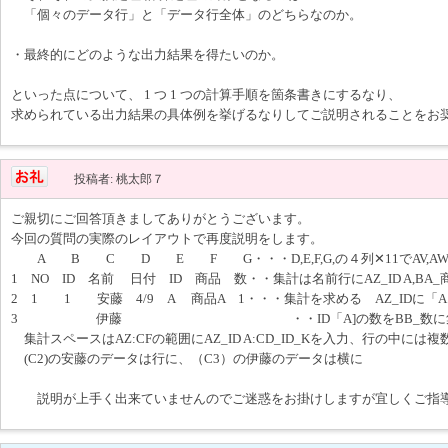
「個々のデータ行」と「データ行全体」のどちらなのか。
・最終的にどのような出力結果を得たいのか。
といった点について、 1 つ 1 つの計算手順を箇条書きにするなり、
求められている出力結果の具体例を挙げるなりしてご説明されることをお
投稿者: 桃太郎７
ご親切にご回答頂きましてありがとうございます。
今回の質問の実際のレイアウトで再度説明をします。
A B C D E F G・・・D,E,F,G,の４列✕11でAV,AW,A
1 NO ID 名前 日付 ID 商品 数・・集計は名前行にAZ_ID A,BA_商
2 1 1 安藤 4/9 A 商品A 1・・・集計を求める AZ_IDに
3 伊藤 ・・ID「A]の数をBB_数に集
集計スペースはAZ:CFの範囲にAZ_ID A:CD_ID_Kを入力、行の中に
(C2)の安藤のデータは行に、（C3）の伊藤のデータは横に
説明が上手く出来ていませんのでご迷惑をお掛けしますが宜しくご指