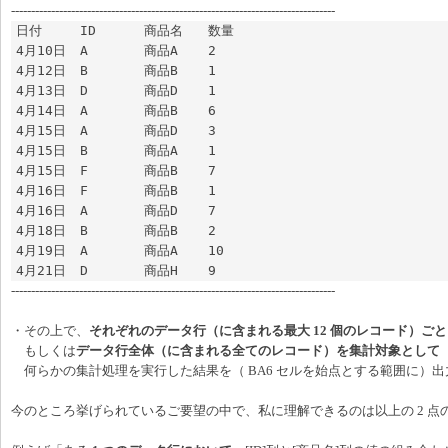
---------------------------------------------------------------------------------
日付	ID	商品名	数量

4月10日	A	商品A	2

4月12日	B	商品B	1

4月13日	D	商品D	1

4月14日	A	商品B	6

4月15日	A	商品D	3

4月15日	B	商品A	1

4月15日	F	商品B	7

4月16日	F	商品B	1

4月16日	A	商品D	7

4月18日	B	商品B	2

4月19日	A	商品A	10

4月21日	D	商品H	9
---------------------------------------------------------------------------------
・その上で、
それぞれのデータ行（に含まれる最大 12 個のレコード）ご
もしくは
データ行全体（に含まれる全てのレコード）を集計対象として
何らかの集計処理を実行した結果を（ BA6 セルを始点とする範囲に）出
今のところ挙げられているご要望の中で、私に理解できるのは以上の 2 点