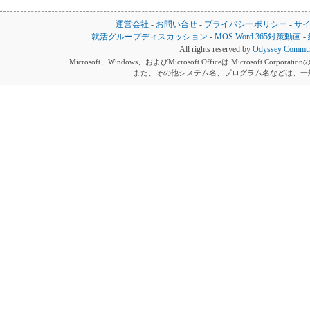
運営会社
-
お問い合せ
-
プライバシーポリシー
-
サ
就活グループディスカッション
-
MOS Word 365対策動画
-
All rights reserved by
Odyssey Communi
Microsoft、Windows、およびMicrosoft Officeは Microsoft 
また、その他システム名、プログラム名などは、一