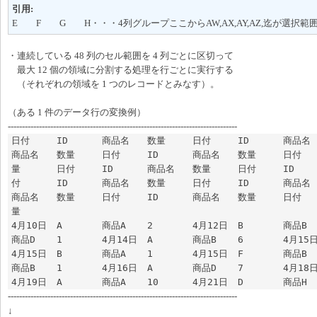
引用:
E F G H・・・4列グループここからAW,AX,AY,AZ,迄が選択範
・連続している 48 列のセル範囲を 4 列ごとに区切って
最大 12 個の領域に分割する処理を行ごとに実行する
（それぞれの領域を 1 つのレコードとみなす）。
（ある 1 件のデータ行の変換例）
---------------------------------------------------------------------------------
日付	ID	商品名	数量	日付	ID	商品名	数量	日付	ID	
商品名	数量	日付	ID	商品名	数量	日付	ID	商品名	数
量	日付	ID	商品名	数量	日付	ID	商品名	数量	日
付	ID	商品名	数量	日付	ID	商品名	数量	日付	ID	
商品名	数量	日付	ID	商品名	数量	日付	ID	商品名	数
量

4月10日	A	商品A	2	4月12日	B	商品B	1	4月13日	D	
商品D	1	4月14日	A	商品B	6	4月15日	A	商品D	3	
4月15日	B	商品A	1	4月15日	F	商品B	7	4月16日	F	
商品B	1	4月16日	A	商品D	7	4月18日	B	商品B	2	
---------------------------------------------------------------------------------
↓