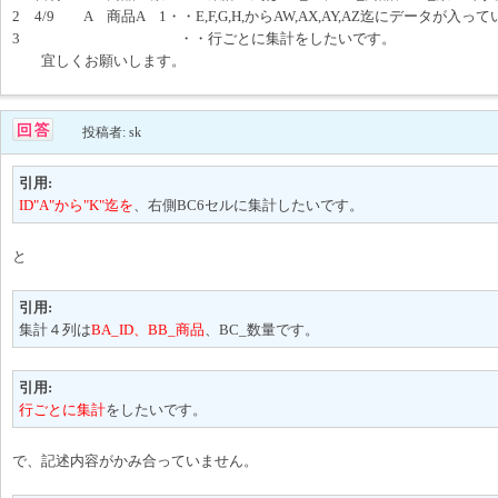
2 4/9 A 商品A 1・・E,F,G,H,からAW,AX,AY,AZ迄にデータが入っ
3 ・・行ごとに集計をしたいです。
宜しくお願いします。
投稿者: sk
引用:
ID"A"から"K"迄を
、右側BC6セルに集計したいです。
と
引用:
集計４列は
BA_ID、BB_商品
、BC_数量です。
引用:
行ごとに集計
をしたいです。
で、記述内容がかみ合っていません。