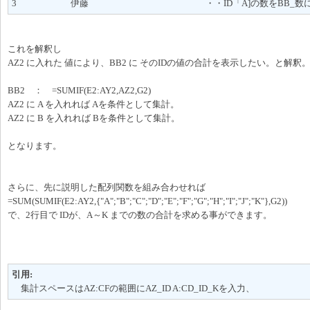
3 伊藤 ・・ID「A]の数をBB_数に集
これを解釈し
AZ2 に入れた 値により、BB2 に そのIDの値の合計を表示したい。と解釈
BB2 ： =SUMIF(E2:AY2,AZ2,G2)
AZ2 に A を入れれば Aを条件として集計。
AZ2 に B を入れれば Bを条件として集計。
となります。
さらに、先に説明した配列関数を組み合わせれば
=SUM(SUMIF(E2:AY2,{"A";"B";"C";"D";"E";"F";"G";"H";"I";"J";"K"},G2))
で、2行目で IDが、A～K までの数の合計を求める事ができます。
引用:
集計スペースはAZ:CFの範囲にAZ_ID A:CD_ID_Kを入力、