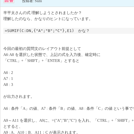
投稿者: Suzu
半平太さんの式 理解しようとされましたか？
理解したのなら、かなりのヒントになっています。
=SUMIF(C:DN,{"A";"B";"C"},E1)　かな？
今回の最初の質問文のレイアウト前提として
A6:A8 を選択した状態で、上記の式を入力後、確定時に
「CTRL」+「SHIFT」+「ENTER」とすると
A6 : 2
A7 : 1
A8 : 3
が出力されます。
A6 : 条件「A」の値、A7 : 条件「B」の値、A8 : 条件「C」の値 という事
A9～A11 を選択し、A9に、={"A";"B";"C"} を入れ、「CTRL」+「SHIFT」
とすると、
A9 : A、A10：B、A11：C が表示されます。