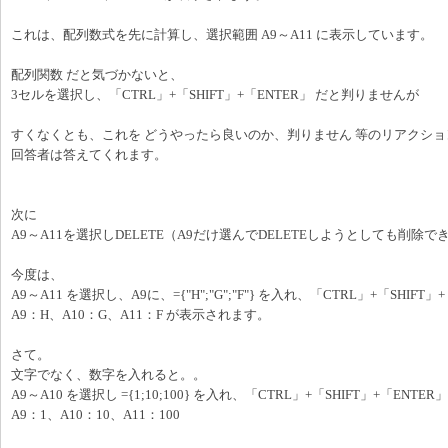
これは、配列数式を先に計算し、選択範囲 A9～A11 に表示しています。
配列関数 だと気づかないと、
3セルを選択し、「CTRL」+「SHIFT」+「ENTER」 だと判りませんが
すくなくとも、これを どうやったら良いのか、判りません 等のリアクシ
回答者は答えてくれます。
次に
A9～A11を選択しDELETE（A9だけ選んでDELETEしようとしても削除で
今度は、
A9～A11 を選択し、A9に、={"H";"G";"F"} を入れ、「CTRL」+「SHIFT」
A9：H、A10：G、A11：F が表示されます。
さて。
文字でなく、数字を入れると。。
A9～A10 を選択し ={1;10;100} を入れ、「CTRL」+「SHIFT」+「ENTER」
A9：1、A10：10、A11：100