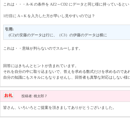
これは・・・A~K の条件を AZ2～CD2 にデータと同じ様に持っていると
1行目に A～K を入力した方が早いし見やすいのでは？
引用:
(C2)の安藤のデータは行に、（C3）の伊藤のデータは横に
これは・・意味が判らないのでスルーします。
回答にはきちんとヒントが含まれています。
それを自分の中に取り込まないで、答えを求める数式だけを求めるのであ
自分の知識にもスキルにもなりませんし、回答者も真摯な対応はしない様
投稿者: 桃太郎７
皆さん、いろいろとご提案を頂きましてありがとうございました。