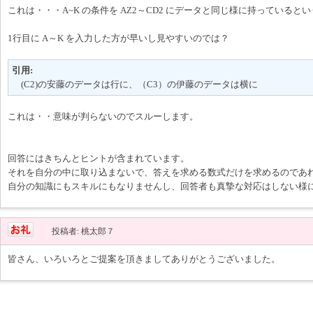
これは・・・A~K の条件を AZ2～CD2 にデータと同じ様に持っていると
1行目に A～K を入力した方が早いし見やすいのでは？
引用:
(C2)の安藤のデータは行に、（C3）の伊藤のデータは横に
これは・・意味が判らないのでスルーします。
回答にはきちんとヒントが含まれています。
それを自分の中に取り込まないで、答えを求める数式だけを求めるのであ
自分の知識にもスキルにもなりませんし、回答者も真摯な対応はしない様
投稿者: 桃太郎７
皆さん、いろいろとご提案を頂きましてありがとうございました。