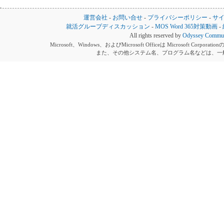
運営会社
-
お問い合せ
-
プライバシーポリシー
-
サ
就活グループディスカッション
-
MOS Word 365対策動画
-
All rights reserved by
Odyssey Communi
Microsoft、Windows、およびMicrosoft Officeは Microsoft 
また、その他システム名、プログラム名などは、一