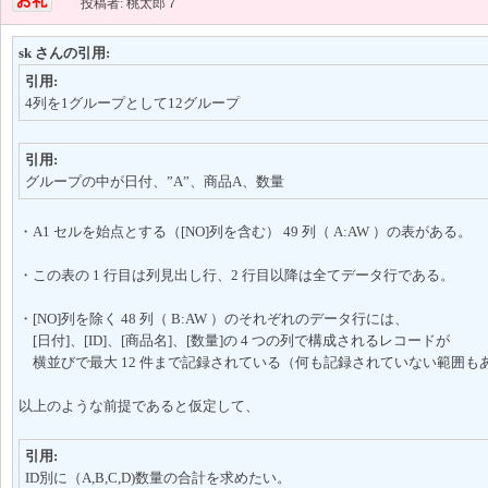
投稿者: 桃太郎７
sk さんの引用:
引用:
4列を1グループとして12グループ
引用:
グループの中が日付、”A”、商品A、数量
・A1 セルを始点とする（[NO]列を含む） 49 列（ A:AW ）の表がある。
・この表の 1 行目は列見出し行、2 行目以降は全てデータ行である。
・[NO]列を除く 48 列（ B:AW ）のそれぞれのデータ行には、
[日付]、[ID]、[商品名]、[数量]の 4 つの列で構成されるレコードが
横並びで最大 12 件まで記録されている（何も記録されていない範囲も
以上のような前提であると仮定して、
引用:
ID別に（A,B,C,D)数量の合計を求めたい。