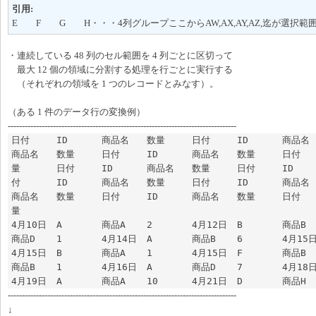
引用:
E F G H・・・4列グループここからAW,AX,AY,AZ,迄が選択範
・連続している 48 列のセル範囲を 4 列ごとに区切って
最大 12 個の領域に分割する処理を行ごとに実行する
（それぞれの領域を 1 つのレコードとみなす）。
（ある 1 件のデータ行の変換例）
---------------------------------------------------------------------------------
日付	ID	商品名	数量	日付	ID	商品名	数量	日付	ID	
商品名	数量	日付	ID	商品名	数量	日付	ID	商品名	数
量	日付	ID	商品名	数量	日付	ID	商品名	数量	日
付	ID	商品名	数量	日付	ID	商品名	数量	日付	ID	
商品名	数量	日付	ID	商品名	数量	日付	ID	商品名	数
量

4月10日	A	商品A	2	4月12日	B	商品B	1	4月13日	D	
商品D	1	4月14日	A	商品B	6	4月15日	A	商品D	3	
4月15日	B	商品A	1	4月15日	F	商品B	7	4月16日	F	
商品B	1	4月16日	A	商品D	7	4月18日	B	商品B	2	
---------------------------------------------------------------------------------
↓