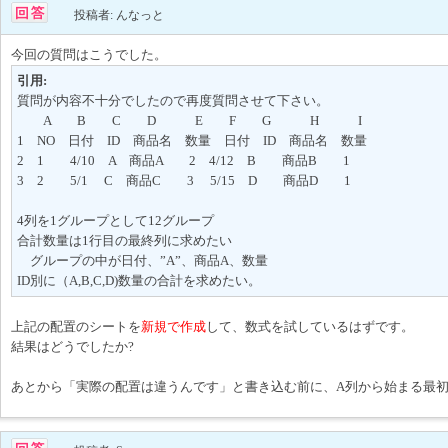
投稿者: んなっと
今回の質問はこうでした。
引用:
質問が内容不十分でしたので再度質問させて下さい。
A B C D E F G H I
1 NO 日付 ID 商品名 数量 日付 ID 商品名 数量
2 1 4/10 A 商品A 2 4/12 B 商品B 1
3 2 5/1 C 商品C 3 5/15 D 商品D 1
4列を1グループとして12グループ
合計数量は1行目の最終列に求めたい
グループの中が日付、”A”、商品A、数量
ID別に（A,B,C,D)数量の合計を求めたい。
上記の配置のシートを
新規で作成
して、数式を試しているはずです。
結果はどうでしたか?
あとから「実際の配置は違うんです」と書き込む前に、A列から始まる最