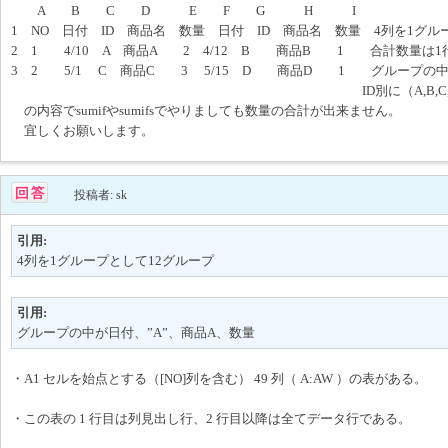
A B C D E F G H I
1 NO 日付 ID 商品名 数量 日付 ID 商品名 数量 4列を1グル
2 1 4/10 A 商品A 2 4/12 B 商品B 1 合計数量は
3 2 5/1 C 商品C 3 5/15 D 商品D 1 グループの中
ID別に（A,B,C,D)数量の合
の内容でsumifやsumifsでやりましても数量の合計が出来ません。
宜しくお願いします。
投稿者: sk
引用:
4列を1グループとして12グループ
引用:
グループの中が日付、”A”、商品A、数量
・A1 セルを始点とする（[NO]列を含む） 49 列（ A:AW ）の表がある。
・この表の 1 行目は列見出し行、2 行目以降は全てデータ行である。