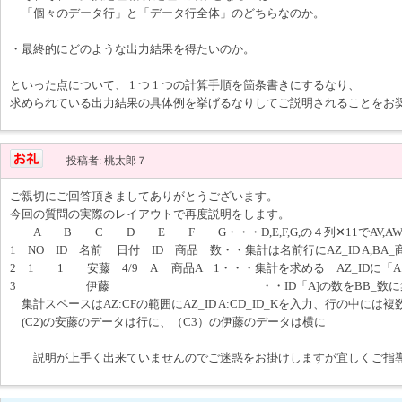
「個々のデータ行」と「データ行全体」のどちらなのか。
・最終的にどのような出力結果を得たいのか。
といった点について、 1 つ 1 つの計算手順を箇条書きにするなり、
求められている出力結果の具体例を挙げるなりしてご説明されることをお
投稿者: 桃太郎７
ご親切にご回答頂きましてありがとうございます。
今回の質問の実際のレイアウトで再度説明をします。
A B C D E F G・・・D,E,F,G,の４列✕11でAV,AW,A
1 NO ID 名前 日付 ID 商品 数・・集計は名前行にAZ_ID A,BA_商
2 1 1 安藤 4/9 A 商品A 1・・・集計を求める AZ_IDに
3 伊藤 ・・ID「A]の数をBB_数に集
集計スペースはAZ:CFの範囲にAZ_ID A:CD_ID_Kを入力、行の中に
(C2)の安藤のデータは行に、（C3）の伊藤のデータは横に
説明が上手く出来ていませんのでご迷惑をお掛けしますが宜しくご指