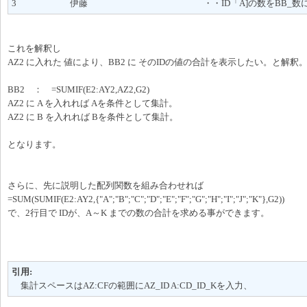
3 伊藤 ・・ID「A]の数をBB_数に集
これを解釈し
AZ2 に入れた 値により、BB2 に そのIDの値の合計を表示したい。と解釈
BB2 ： =SUMIF(E2:AY2,AZ2,G2)
AZ2 に A を入れれば Aを条件として集計。
AZ2 に B を入れれば Bを条件として集計。
となります。
さらに、先に説明した配列関数を組み合わせれば
=SUM(SUMIF(E2:AY2,{"A";"B";"C";"D";"E";"F";"G";"H";"I";"J";"K"},G2))
で、2行目で IDが、A～K までの数の合計を求める事ができます。
引用:
集計スペースはAZ:CFの範囲にAZ_ID A:CD_ID_Kを入力、