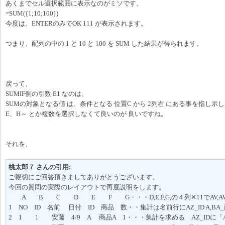
あくまでセル選択範囲に表示なのがミソです。
=SUM({1;10;100})
今度は、ENTERのみでOK 111 が表示されます。
つまり、配列の中の 1 と 10 と 100 を SUM した結果が得られます。
戻って、
SUMIF側の引数 E1 なのは、
SUMの対象となる値 は、条件となる 位置C から 2列右 にある事を指し示
E、H～ とか複数を選択しなくて良いのが 良いですね。
それを、
桃太郎７ さんの引用:
ご親切にご回答頂きましてありがとうございます。
今回の質問の実際のレイアウトで再度説明をします。
A B C D E F G・・・D,E,F,G,の４列✕11でAV,AW,
1 NO ID 名前 日付 ID 商品 数・・集計は名前行にAZ_ID A,BA_
2 1 1 安藤 4/9 A 商品A 1・・・集計を求める AZ_IDに