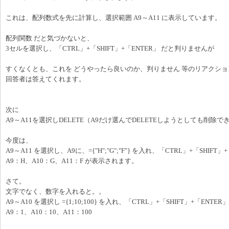
これは、配列数式を先に計算し、選択範囲 A9～A11 に表示しています。
配列関数 だと気づかないと、
3セルを選択し、「CTRL」+「SHIFT」+「ENTER」 だと判りませんが
すくなくとも、これを どうやったら良いのか、判りません 等のリアクシ
回答者は答えてくれます。
次に
A9～A11を選択しDELETE（A9だけ選んでDELETEしようとしても削除で
今度は、
A9～A11 を選択し、A9に、={"H";"G";"F"} を入れ、「CTRL」+「SHIFT」
A9：H、A10：G、A11：F が表示されます。
さて。
文字でなく、数字を入れると。。
A9～A10 を選択し ={1;10;100} を入れ、「CTRL」+「SHIFT」+「ENTER」
A9：1、A10：10、A11：100