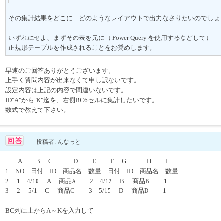
その集計結果をどこに、どのようなレイアウトで出力なさりたいのでしょ
いずれにせよ、まずその表を元に（ Power Query を使用するなどして）
正規形テーブルを作成されることをお奨めします。
早速のご回答ありがとうございます。
上手く質問内容が出来なくて申し訳ないです。
設定内容は上記の内容で間違いないです。
ID"A"から"K"迄を、右側BC6セルに集計したいです。
数式で教えて下さい。
投稿者: んなっと
A B C D E F G H I
1 NO 日付 ID 商品名 数量 日付 ID 商品名 数量
2 1 4/10 A 商品A 2 4/12 B 商品B 1
3 2 5/1 C 商品C 3 5/15 D 商品D 1
BC列に上からA～Kを入力して