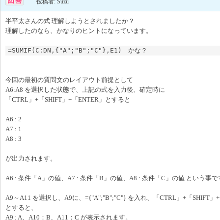
投稿者: Suzu
半平太さんの式 理解しようとされましたか？
理解したのなら、かなりのヒントになっています。
=SUMIF(C:DN,{"A";"B";"C"},E1)　かな？
今回の最初の質問文のレイアウト前提として
A6:A8 を選択した状態で、上記の式を入力後、確定時に
「CTRL」+「SHIFT」+「ENTER」とすると
A6 : 2
A7 : 1
A8 : 3
が出力されます。
A6 : 条件「A」の値、A7 : 条件「B」の値、A8 : 条件「C」の値 という事
A9～A11 を選択し、A9に、={"A";"B";"C"} を入れ、「CTRL」+「SHIFT」
とすると、
A9 : A、A10：B、A11：C が表示されます。