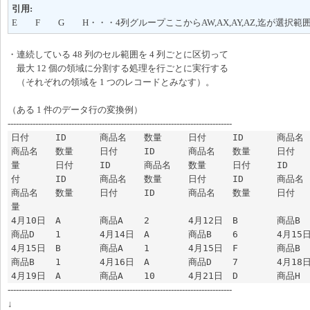
引用:
E F G H・・・4列グループここからAW,AX,AY,AZ,迄が選択範
・連続している 48 列のセル範囲を 4 列ごとに区切って
最大 12 個の領域に分割する処理を行ごとに実行する
（それぞれの領域を 1 つのレコードとみなす）。
（ある 1 件のデータ行の変換例）
---------------------------------------------------------------------------------
日付	ID	商品名	数量	日付	ID	商品名	数量	日付	ID	
商品名	数量	日付	ID	商品名	数量	日付	ID	商品名	数
量	日付	ID	商品名	数量	日付	ID	商品名	数量	日
付	ID	商品名	数量	日付	ID	商品名	数量	日付	ID	
商品名	数量	日付	ID	商品名	数量	日付	ID	商品名	数
量

4月10日	A	商品A	2	4月12日	B	商品B	1	4月13日	D	
商品D	1	4月14日	A	商品B	6	4月15日	A	商品D	3	
4月15日	B	商品A	1	4月15日	F	商品B	7	4月16日	F	
商品B	1	4月16日	A	商品D	7	4月18日	B	商品B	2	
---------------------------------------------------------------------------------
↓