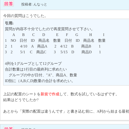
投稿者: んなっと
今回の質問はこうでした。
引用:
質問が内容不十分でしたので再度質問させて下さい。
A B C D E F G H I
1 NO 日付 ID 商品名 数量 日付 ID 商品名 数量
2 1 4/10 A 商品A 2 4/12 B 商品B 1
3 2 5/1 C 商品C 3 5/15 D 商品D 1
4列を1グループとして12グループ
合計数量は1行目の最終列に求めたい
グループの中が日付、”A”、商品A、数量
ID別に（A,B,C,D)数量の合計を求めたい。
上記の配置のシートを
新規で作成
して、数式を試しているはずです。
結果はどうでしたか?
あとから「実際の配置は違うんです」と書き込む前に、A列から始まる最