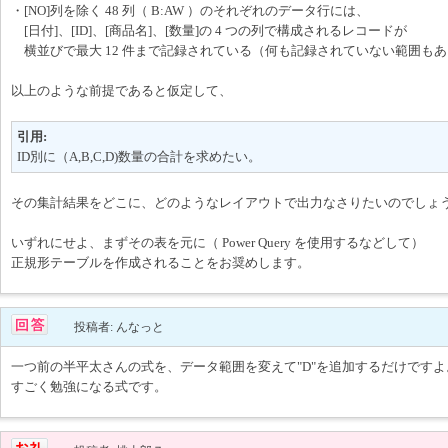
・[NO]列を除く 48 列（ B:AW ）のそれぞれのデータ行には、
[日付]、[ID]、[商品名]、[数量]の 4 つの列で構成されるレコードが
横並びで最大 12 件まで記録されている（何も記録されていない範囲も
以上のような前提であると仮定して、
引用:
ID別に（A,B,C,D)数量の合計を求めたい。
その集計結果をどこに、どのようなレイアウトで出力なさりたいのでしょ
いずれにせよ、まずその表を元に（ Power Query を使用するなどして）
正規形テーブルを作成されることをお奨めします。
投稿者: んなっと
一つ前の半平太さんの式を、データ範囲を変えて"D"を追加するだけですよ
すごく勉強になる式です。