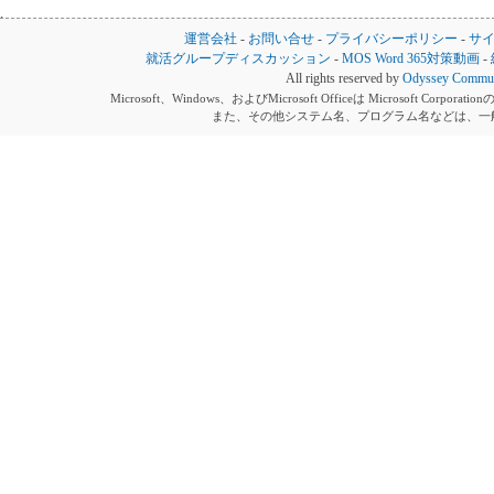
運営会社
-
お問い合せ
-
プライバシーポリシー
-
サ
就活グループディスカッション
-
MOS Word 365対策動画
-
All rights reserved by
Odyssey Communi
Microsoft、Windows、およびMicrosoft Officeは Microsoft 
また、その他システム名、プログラム名などは、一