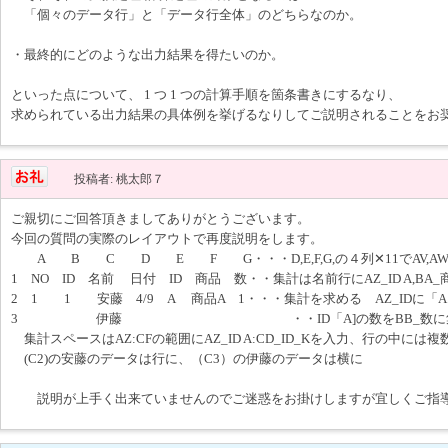
「個々のデータ行」と「データ行全体」のどちらなのか。
・最終的にどのような出力結果を得たいのか。
といった点について、 1 つ 1 つの計算手順を箇条書きにするなり、
求められている出力結果の具体例を挙げるなりしてご説明されることをお
投稿者: 桃太郎７
ご親切にご回答頂きましてありがとうございます。
今回の質問の実際のレイアウトで再度説明をします。
A B C D E F G・・・D,E,F,G,の４列✕11でAV,AW,A
1 NO ID 名前 日付 ID 商品 数・・集計は名前行にAZ_ID A,BA_商
2 1 1 安藤 4/9 A 商品A 1・・・集計を求める AZ_IDに
3 伊藤 ・・ID「A]の数をBB_数に集
集計スペースはAZ:CFの範囲にAZ_ID A:CD_ID_Kを入力、行の中に
(C2)の安藤のデータは行に、（C3）の伊藤のデータは横に
説明が上手く出来ていませんのでご迷惑をお掛けしますが宜しくご指