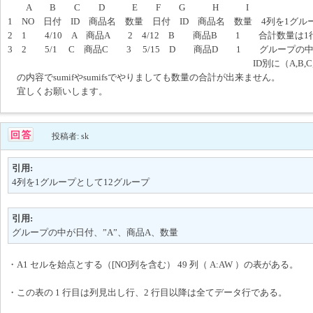
A B C D E F G H I
1 NO 日付 ID 商品名 数量 日付 ID 商品名 数量 4列を1グル
2 1 4/10 A 商品A 2 4/12 B 商品B 1 合計数量は
3 2 5/1 C 商品C 3 5/15 D 商品D 1 グループの中
ID別に（A,B,C,D)数量の合
の内容でsumifやsumifsでやりましても数量の合計が出来ません。
宜しくお願いします。
投稿者: sk
引用:
4列を1グループとして12グループ
引用:
グループの中が日付、”A”、商品A、数量
・A1 セルを始点とする（[NO]列を含む） 49 列（ A:AW ）の表がある。
・この表の 1 行目は列見出し行、2 行目以降は全てデータ行である。