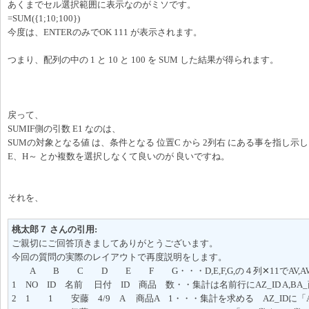
あくまでセル選択範囲に表示なのがミソです。
=SUM({1;10;100})
今度は、ENTERのみでOK 111 が表示されます。
つまり、配列の中の 1 と 10 と 100 を SUM した結果が得られます。
戻って、
SUMIF側の引数 E1 なのは、
SUMの対象となる値 は、条件となる 位置C から 2列右 にある事を指し示
E、H～ とか複数を選択しなくて良いのが 良いですね。
それを、
桃太郎７ さんの引用:
ご親切にご回答頂きましてありがとうございます。
今回の質問の実際のレイアウトで再度説明をします。
A B C D E F G・・・D,E,F,G,の４列✕11でAV,AW,
1 NO ID 名前 日付 ID 商品 数・・集計は名前行にAZ_ID A,BA_
2 1 1 安藤 4/9 A 商品A 1・・・集計を求める AZ_IDに