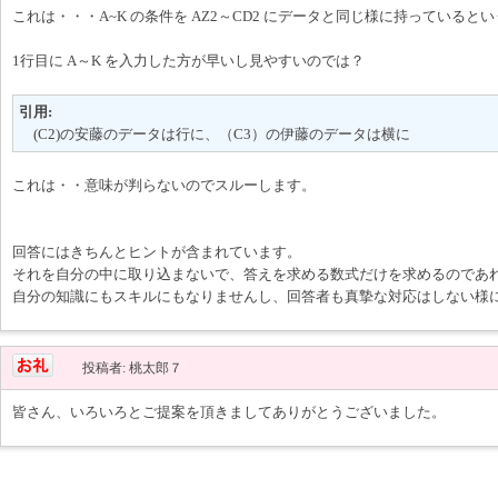
これは・・・A~K の条件を AZ2～CD2 にデータと同じ様に持っていると
1行目に A～K を入力した方が早いし見やすいのでは？
引用:
(C2)の安藤のデータは行に、（C3）の伊藤のデータは横に
これは・・意味が判らないのでスルーします。
回答にはきちんとヒントが含まれています。
それを自分の中に取り込まないで、答えを求める数式だけを求めるのであ
自分の知識にもスキルにもなりませんし、回答者も真摯な対応はしない様
投稿者: 桃太郎７
皆さん、いろいろとご提案を頂きましてありがとうございました。