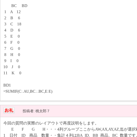
BC BD
1 A 12
2 B 6
3 C 18
4 D 6
5 E 0
6 F 0
7 G 0
8 H 0
9 I 0
10 J 0
11 K 0
BD1
=SUMIF(C:.AU,BC.:.BC,E:E)
投稿者: 桃太郎７
今回の質問の実際のレイアウトで再度説明をします。
E F G H・・・4列グループここからAW,AX,AY,AZ,迄が選
1 日付 ID 商品 数量・・集計４列はBA_ID、BB_商品、BC_数量です