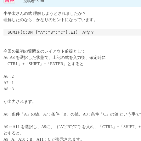
投稿者: Suzu
半平太さんの式 理解しようとされましたか？
理解したのなら、かなりのヒントになっています。
=SUMIF(C:DN,{"A";"B";"C"},E1)　かな？
今回の最初の質問文のレイアウト前提として
A6:A8 を選択した状態で、上記の式を入力後、確定時に
「CTRL」+「SHIFT」+「ENTER」とすると
A6 : 2
A7 : 1
A8 : 3
が出力されます。
A6 : 条件「A」の値、A7 : 条件「B」の値、A8 : 条件「C」の値 という事
A9～A11 を選択し、A9に、={"A";"B";"C"} を入れ、「CTRL」+「SHIFT」
とすると、
A9 : A、A10：B、A11：C が表示されます。