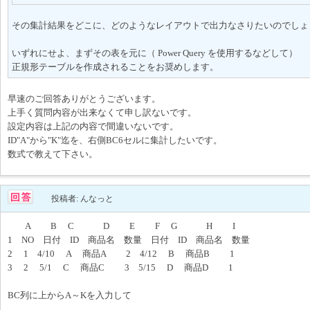
その集計結果をどこに、どのようなレイアウトで出力なさりたいのでしょ
いずれにせよ、まずその表を元に（ Power Query を使用するなどして）
正規形テーブルを作成されることをお奨めします。
早速のご回答ありがとうございます。
上手く質問内容が出来なくて申し訳ないです。
設定内容は上記の内容で間違いないです。
ID"A"から"K"迄を、右側BC6セルに集計したいです。
数式で教えて下さい。
投稿者: んなっと
A B C D E F G H I
1 NO 日付 ID 商品名 数量 日付 ID 商品名 数量
2 1 4/10 A 商品A 2 4/12 B 商品B 1
3 2 5/1 C 商品C 3 5/15 D 商品D 1
BC列に上からA～Kを入力して