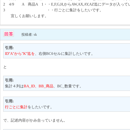
2 4/9 A 商品A 1・・E,F,G,H,からAW,AX,AY,AZ迄にデータが入っ
3 ・・行ごとに集計をしたいです。
宜しくお願いします。
投稿者: sk
引用:
ID"A"から"K"迄を
、右側BC6セルに集計したいです。
と
引用:
集計４列は
BA_ID、BB_商品
、BC_数量です。
引用:
行ごとに集計
をしたいです。
で、記述内容がかみ合っていません。