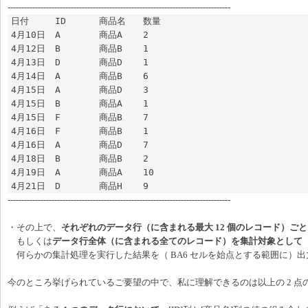
---------------------------------------------------------------------------------
日付	ID	商品名	数量

4月10日	A	商品A	2

4月12日	B	商品B	1

4月13日	D	商品D	1

4月14日	A	商品B	6

4月15日	A	商品D	3

4月15日	B	商品A	1

4月15日	F	商品B	7

4月16日	F	商品B	1

4月16日	A	商品D	7

4月18日	B	商品B	2

4月19日	A	商品A	10

4月21日	D	商品H	9
---------------------------------------------------------------------------------
・その上で、
それぞれのデータ行（に含まれる最大 12 個のレコード）ご
もしくは
データ行全体（に含まれる全てのレコード）を集計対象として
何らかの集計処理を実行した結果を（ BA6 セルを始点とする範囲に）出
今のところ挙げられているご要望の中で、私に理解できるのは以上の 2 点