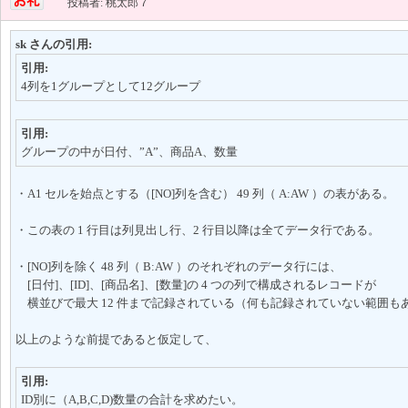
投稿者: 桃太郎７
sk さんの引用:
引用:
4列を1グループとして12グループ
引用:
グループの中が日付、”A”、商品A、数量
・A1 セルを始点とする（[NO]列を含む） 49 列（ A:AW ）の表がある。
・この表の 1 行目は列見出し行、2 行目以降は全てデータ行である。
・[NO]列を除く 48 列（ B:AW ）のそれぞれのデータ行には、
[日付]、[ID]、[商品名]、[数量]の 4 つの列で構成されるレコードが
横並びで最大 12 件まで記録されている（何も記録されていない範囲も
以上のような前提であると仮定して、
引用:
ID別に（A,B,C,D)数量の合計を求めたい。