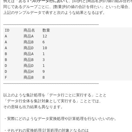
例えば「ある
1 つのデータ行において
、[ID]列と[商品名]列の値の組み合わ
同じであるグループごとに、[数量]列の値の合計を得たい」といった場合、
上記のサンプルデータで表すと次のような結果となるはず。
---------------------------------------------------------------------------------
ID	商品名	数量

A	商品A	12

A	商品B	6

A	商品D	10

B	商品A	1

B	商品B	3

D	商品D	1

D	商品H	9

F	商品B	8
---------------------------------------------------------------------------------
以上のような集計処理を「データ行ごとに実行する」ことと
「データ行全体を集計対象として実行する」こととでは、
その意味も出力結果も異なります。
・実際にどのようなデータ変換処理や計算処理を行ないたいのか。
・それぞれの変換処理/計算処理の対象となるのは