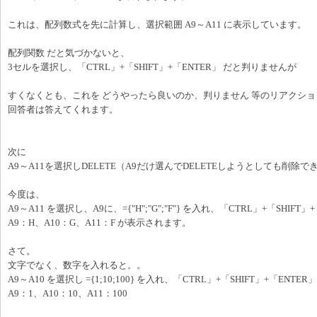
これは、配列数式を先に計算し、選択範囲 A9～A11 に表示しています。
配列関数 だと気づかないと、
3セルを選択し、「CTRL」+「SHIFT」+「ENTER」 だと判りませんが
すくなくとも、これを どうやったら良いのか、判りません 等のリアクシ
回答者は答えてくれます。
次に
A9～A11を選択しDELETE（A9だけ選んでDELETEしようとしても削除で
今度は、
A9～A11 を選択し、A9に、={"H";"G";"F"} を入れ、「CTRL」+「SHIFT」
A9：H、A10：G、A11：F が表示されます。
さて。
文字でなく、数字を入れると。。
A9～A10 を選択し ={1;10;100} を入れ、「CTRL」+「SHIFT」+「ENTER」
A9：1、A10：10、A11：100