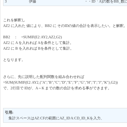
3 伊藤 ・・ID「A]の数をBB_数に集
これを解釈し
AZ2 に入れた 値により、BB2 に そのIDの値の合計を表示したい。と解釈
BB2 ： =SUMIF(E2:AY2,AZ2,G2)
AZ2 に A を入れれば Aを条件として集計。
AZ2 に B を入れれば Bを条件として集計。
となります。
さらに、先に説明した配列関数を組み合わせれば
=SUM(SUMIF(E2:AY2,{"A";"B";"C";"D";"E";"F";"G";"H";"I";"J";"K"},G2))
で、2行目で IDが、A～K までの数の合計を求める事ができます。
引用:
集計スペースはAZ:CFの範囲にAZ_ID A:CD_ID_Kを入力、