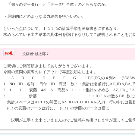
「個々のデータ行」と「データ行全体」のどちらなのか。
・最終的にどのような出力結果を得たいのか。
といった点について、 1 つ 1 つの計算手順を箇条書きにするなり、
求められている出力結果の具体例を挙げるなりしてご説明されることをお
投稿者: 桃太郎７
ご親切にご回答頂きましてありがとうございます。
今回の質問の実際のレイアウトで再度説明をします。
A B C D E F G・・・D,E,F,G,の４列✕11でAV,AW,A
1 NO ID 名前 日付 ID 商品 数・・集計は名前行にAZ_ID A,BA_商
2 1 1 安藤 4/9 A 商品A 1・・・集計を求める AZ_IDに
3 伊藤 ・・ID「A]の数をBB_数に集
集計スペースはAZ:CFの範囲にAZ_ID A:CD_ID_Kを入力、行の中に
(C2)の安藤のデータは行に、（C3）の伊藤のデータは横に
説明が上手く出来ていませんのでご迷惑をお掛けしますが宜しくご指