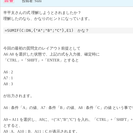
投稿者: Suzu
半平太さんの式 理解しようとされましたか？
理解したのなら、かなりのヒントになっています。
=SUMIF(C:DN,{"A";"B";"C"},E1)　かな？
今回の最初の質問文のレイアウト前提として
A6:A8 を選択した状態で、上記の式を入力後、確定時に
「CTRL」+「SHIFT」+「ENTER」とすると
A6 : 2
A7 : 1
A8 : 3
が出力されます。
A6 : 条件「A」の値、A7 : 条件「B」の値、A8 : 条件「C」の値 という事
A9～A11 を選択し、A9に、={"A";"B";"C"} を入れ、「CTRL」+「SHIFT」
とすると、
A9 : A、A10：B、A11：C が表示されます。