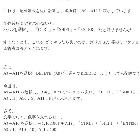
これは、配列数式を先に計算し、選択範囲 A9～A11 に表示しています。
配列関数 だと気づかないと、
3セルを選択し、「CTRL」+「SHIFT」+「ENTER」 だと判りませんが
すくなくとも、これを どうやったら良いのか、判りません 等のリアクシ
回答者は答えてくれます。
次に
A9～A11を選択しDELETE（A9だけ選んでDELETEしようとしても削除で
今度は、
A9～A11 を選択し、A9に、={"H";"G";"F"} を入れ、「CTRL」+「SHIFT」
A9：H、A10：G、A11：F が表示されます。
さて。
文字でなく、数字を入れると。。
A9～A10 を選択し ={1;10;100} を入れ、「CTRL」+「SHIFT」+「ENTER」
A9：1、A10：10、A11：100