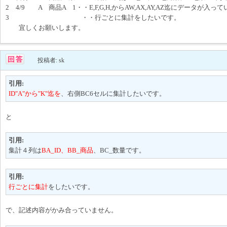
2 4/9 A 商品A 1・・E,F,G,H,からAW,AX,AY,AZ迄にデータが入っ
3 ・・行ごとに集計をしたいです。
宜しくお願いします。
投稿者: sk
引用:
ID"A"から"K"迄を
、右側BC6セルに集計したいです。
と
引用:
集計４列は
BA_ID、BB_商品
、BC_数量です。
引用:
行ごとに集計
をしたいです。
で、記述内容がかみ合っていません。