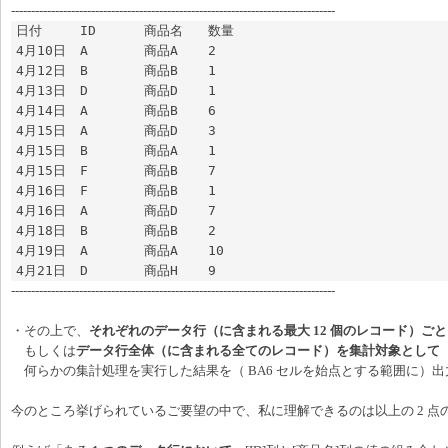
---------------------------------------------------------------------------------
日付	ID	商品名	数量

4月10日	A	商品A	2

4月12日	B	商品B	1

4月13日	D	商品D	1

4月14日	A	商品B	6

4月15日	A	商品D	3

4月15日	B	商品A	1

4月15日	F	商品B	7

4月16日	F	商品B	1

4月16日	A	商品D	7

4月18日	B	商品B	2

4月19日	A	商品A	10

4月21日	D	商品H	9
---------------------------------------------------------------------------------
・その上で、
それぞれのデータ行（に含まれる最大 12 個のレコード）ご
もしくは
データ行全体（に含まれる全てのレコード）を集計対象として
何らかの集計処理を実行した結果を（ BA6 セルを始点とする範囲に）出
今のところ挙げられているご要望の中で、私に理解できるのは以上の 2 点