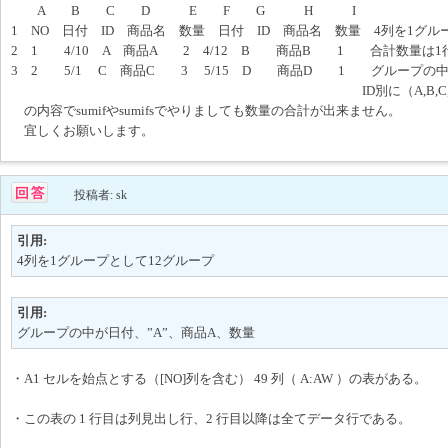
A B C D E F G H I
1 NO 日付 ID 商品名 数量 日付 ID 商品名 数量 4列を1グル
2 1 4/10 A 商品A 2 4/12 B 商品B 1 合計数量は
3 2 5/1 C 商品C 3 5/15 D 商品D 1 グループの中
ID別に（A,B,C,D)数量の合
の内容でsumifやsumifsでやりましても数量の合計が出来ません。
宜しくお願いします。
投稿者: sk
引用:
4列を1グループとして12グループ
引用:
グループの中が日付、”A”、商品A、数量
・A1 セルを始点とする（[NO]列を含む） 49 列（ A:AW ）の表がある。
・この表の 1 行目は列見出し行、2 行目以降は全てデータ行である。