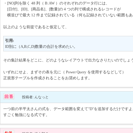
・[NO]列を除く 48 列（ B:AW ）のそれぞれのデータ行には、
[日付]、[ID]、[商品名]、[数量]の 4 つの列で構成されるレコードが
横並びで最大 12 件まで記録されている（何も記録されていない範囲も
以上のような前提であると仮定して、
引用:
ID別に（A,B,C,D)数量の合計を求めたい。
その集計結果をどこに、どのようなレイアウトで出力なさりたいのでしょ
いずれにせよ、まずその表を元に（ Power Query を使用するなどして）
正規形テーブルを作成されることをお奨めします。
投稿者: んなっと
一つ前の半平太さんの式を、データ範囲を変えて"D"を追加するだけですよ
すごく勉強になる式です。