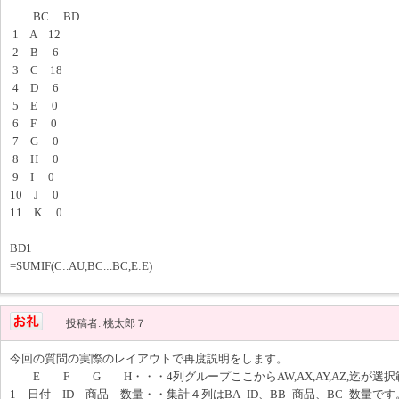
BC BD
1 A 12
2 B 6
3 C 18
4 D 6
5 E 0
6 F 0
7 G 0
8 H 0
9 I 0
10 J 0
11 K 0
BD1
=SUMIF(C:.AU,BC.:.BC,E:E)
投稿者: 桃太郎７
今回の質問の実際のレイアウトで再度説明をします。
E F G H・・・4列グループここからAW,AX,AY,AZ,迄が選
1 日付 ID 商品 数量・・集計４列はBA_ID、BB_商品、BC_数量です