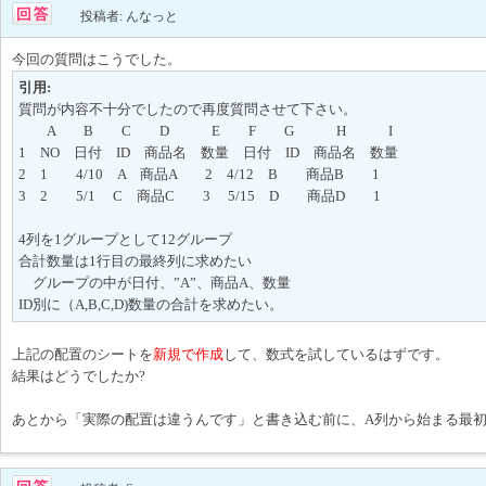
投稿者: んなっと
今回の質問はこうでした。
引用:
質問が内容不十分でしたので再度質問させて下さい。
A B C D E F G H I
1 NO 日付 ID 商品名 数量 日付 ID 商品名 数量
2 1 4/10 A 商品A 2 4/12 B 商品B 1
3 2 5/1 C 商品C 3 5/15 D 商品D 1
4列を1グループとして12グループ
合計数量は1行目の最終列に求めたい
グループの中が日付、”A”、商品A、数量
ID別に（A,B,C,D)数量の合計を求めたい。
上記の配置のシートを
新規で作成
して、数式を試しているはずです。
結果はどうでしたか?
あとから「実際の配置は違うんです」と書き込む前に、A列から始まる最