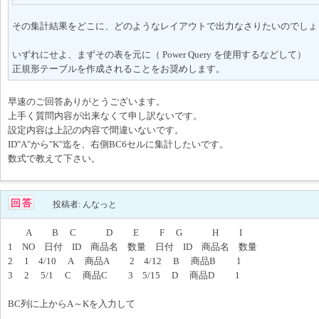
その集計結果をどこに、どのようなレイアウトで出力なさりたいのでしょ
いずれにせよ、まずその表を元に（ Power Query を使用するなどして）
正規形テーブルを作成されることをお奨めします。
早速のご回答ありがとうございます。
上手く質問内容が出来なくて申し訳ないです。
設定内容は上記の内容で間違いないです。
ID"A"から"K"迄を、右側BC6セルに集計したいです。
数式で教えて下さい。
投稿者: んなっと
A B C D E F G H I
1 NO 日付 ID 商品名 数量 日付 ID 商品名 数量
2 1 4/10 A 商品A 2 4/12 B 商品B 1
3 2 5/1 C 商品C 3 5/15 D 商品D 1
BC列に上からA～Kを入力して