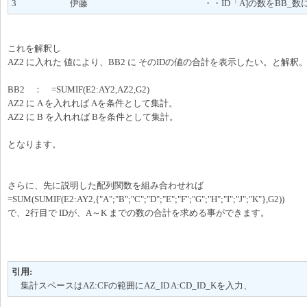
3 伊藤 ・・ID「A]の数をBB_数に集
これを解釈し
AZ2 に入れた 値により、BB2 に そのIDの値の合計を表示したい。と解釈
BB2 ： =SUMIF(E2:AY2,AZ2,G2)
AZ2 に A を入れれば Aを条件として集計。
AZ2 に B を入れれば Bを条件として集計。
となります。
さらに、先に説明した配列関数を組み合わせれば
=SUM(SUMIF(E2:AY2,{"A";"B";"C";"D";"E";"F";"G";"H";"I";"J";"K"},G2))
で、2行目で IDが、A～K までの数の合計を求める事ができます。
引用:
集計スペースはAZ:CFの範囲にAZ_ID A:CD_ID_Kを入力、