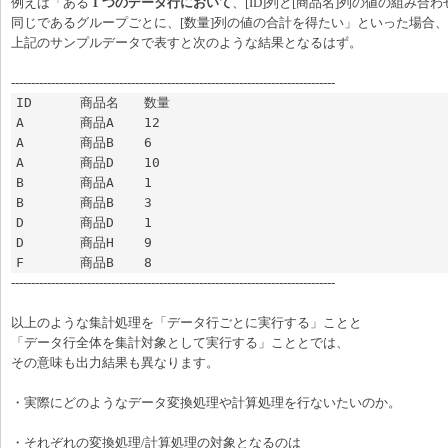
例えば「ある
1 つのデータ行において
、[ID]列と[商品名]列の値の組み合わ
同じであるグループごとに、[数量]列の値の合計を得たい」といった場合、
上記のサンプルデータで表すと次のような結果となるはず。
---------------------------------------------------------------------------------
ID	商品名	数量

A	商品A	12

A	商品B	6

A	商品D	10

B	商品A	1

B	商品B	3

D	商品D	1

D	商品H	9

F	商品B	8
---------------------------------------------------------------------------------
以上のような集計処理を「データ行ごとに実行する」ことと
「データ行全体を集計対象として実行する」こととでは、
その意味も出力結果も異なります。
・実際にどのようなデータ変換処理や計算処理を行ないたいのか。
・それぞれの変換処理/計算処理の対象となるのは