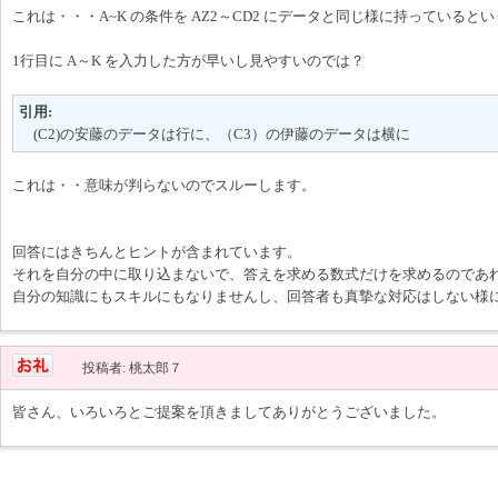
これは・・・A~K の条件を AZ2～CD2 にデータと同じ様に持っていると
1行目に A～K を入力した方が早いし見やすいのでは？
引用:
(C2)の安藤のデータは行に、（C3）の伊藤のデータは横に
これは・・意味が判らないのでスルーします。
回答にはきちんとヒントが含まれています。
それを自分の中に取り込まないで、答えを求める数式だけを求めるのであ
自分の知識にもスキルにもなりませんし、回答者も真摯な対応はしない様
投稿者: 桃太郎７
皆さん、いろいろとご提案を頂きましてありがとうございました。