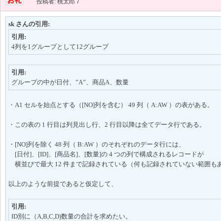
投稿者: 桃太郎７
sk さんの引用:
引用:
4列を1グループとして12グループ
引用:
グループの中が日付、”A”、商品A、数量
・A1 セルを始点とする（[NO]列を含む） 49 列（ A:AW ）の表がある。
・この表の 1 行目は列見出し行、2 行目以降は全てデータ行である。
・[NO]列を除く 48 列（ B:AW ）のそれぞれのデータ行には、
[日付]、[ID]、[商品名]、[数量]の 4 つの列で構成されるレコードが
横並びで最大 12 件まで記録されている（何も記録されていない範囲も
以上のような前提であると仮定して、
引用:
ID別に（A,B,C,D)数量の合計を求めたい。