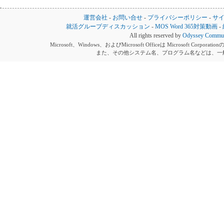
運営会社
-
お問い合せ
-
プライバシーポリシー
-
サ
就活グループディスカッション
-
MOS Word 365対策動画
-
All rights reserved by
Odyssey Communi
Microsoft、Windows、およびMicrosoft Officeは Microsoft 
また、その他システム名、プログラム名などは、一