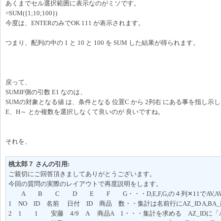
あくまでセル選択範囲に表示なのがミソです。
=SUM({1;10;100})
今度は、ENTERのみでOK 111 が表示されます。
つまり、配列の中の 1 と 10 と 100 を SUM した結果が得られます。
戻って、
SUMIF側の引数 E1 なのは、
SUMの対象となる値 は、条件となる 位置C から 2列右 にある事を指し示
E、H～ とか複数を選択しなくて良いのが 良いですね。
それを、
桃太郎７ さんの引用:
ご親切にご回答頂きましてありがとうございます。
今回の質問の実際のレイアウトで再度説明をします。
A B C D E F G・・・D,E,F,G,の４列✕11でAV,AW,
1 NO ID 名前 日付 ID 商品 数・・集計は名前行にAZ_ID A,BA_
2 1 1 安藤 4/9 A 商品A 1・・・集計を求める AZ_IDに