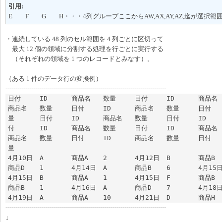
引用:
E F G H・・・4列グループここからAW,AX,AY,AZ,迄が選択範
・連続している 48 列のセル範囲を 4 列ごとに区切って
最大 12 個の領域に分割する処理を行ごとに実行する
（それぞれの領域を 1 つのレコードとみなす）。
（ある 1 件のデータ行の変換例）
---------------------------------------------------------------------------------
日付	ID	商品名	数量	日付	ID	商品名	数量	日付	ID	
商品名	数量	日付	ID	商品名	数量	日付	ID	商品名	数
量	日付	ID	商品名	数量	日付	ID	商品名	数量	日
付	ID	商品名	数量	日付	ID	商品名	数量	日付	ID	
商品名	数量	日付	ID	商品名	数量	日付	ID	商品名	数
量

4月10日	A	商品A	2	4月12日	B	商品B	1	4月13日	D	
商品D	1	4月14日	A	商品B	6	4月15日	A	商品D	3	
4月15日	B	商品A	1	4月15日	F	商品B	7	4月16日	F	
商品B	1	4月16日	A	商品D	7	4月18日	B	商品B	2	
---------------------------------------------------------------------------------
↓