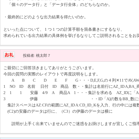
「個々のデータ行」と「データ行全体」のどちらなのか。
・最終的にどのような出力結果を得たいのか。
といった点について、 1 つ 1 つの計算手順を箇条書きにするなり、
求められている出力結果の具体例を挙げるなりしてご説明されることをお
投稿者: 桃太郎７
ご親切にご回答頂きましてありがとうございます。
今回の質問の実際のレイアウトで再度説明をします。
A B C D E F G・・・D,E,F,G,の４列✕11でAV,AW,A
1 NO ID 名前 日付 ID 商品 数・・集計は名前行にAZ_ID A,BA_商
2 1 1 安藤 4/9 A 商品A 1・・・集計を求める AZ_IDに
3 伊藤 ・・ID「A]の数をBB_数に集
集計スペースはAZ:CFの範囲にAZ_ID A:CD_ID_Kを入力、行の中に
(C2)の安藤のデータは行に、（C3）の伊藤のデータは横に
説明が上手く出来ていませんのでご迷惑をお掛けしますが宜しくご指