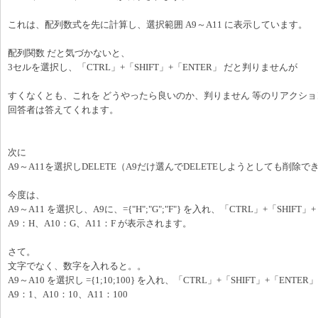
これは、配列数式を先に計算し、選択範囲 A9～A11 に表示しています。
配列関数 だと気づかないと、
3セルを選択し、「CTRL」+「SHIFT」+「ENTER」 だと判りませんが
すくなくとも、これを どうやったら良いのか、判りません 等のリアクシ
回答者は答えてくれます。
次に
A9～A11を選択しDELETE（A9だけ選んでDELETEしようとしても削除で
今度は、
A9～A11 を選択し、A9に、={"H";"G";"F"} を入れ、「CTRL」+「SHIFT」
A9：H、A10：G、A11：F が表示されます。
さて。
文字でなく、数字を入れると。。
A9～A10 を選択し ={1;10;100} を入れ、「CTRL」+「SHIFT」+「ENTER」
A9：1、A10：10、A11：100