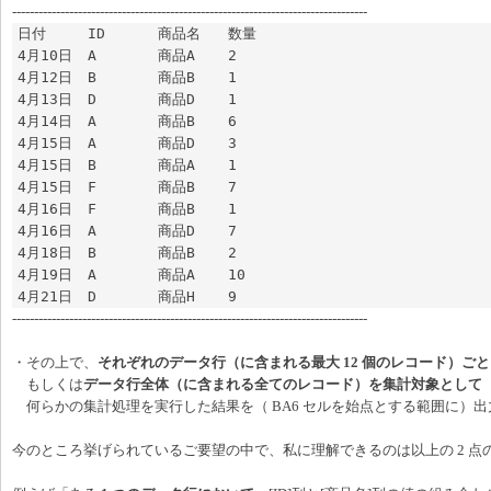
---------------------------------------------------------------------------------
日付	ID	商品名	数量

4月10日	A	商品A	2

4月12日	B	商品B	1

4月13日	D	商品D	1

4月14日	A	商品B	6

4月15日	A	商品D	3

4月15日	B	商品A	1

4月15日	F	商品B	7

4月16日	F	商品B	1

4月16日	A	商品D	7

4月18日	B	商品B	2

4月19日	A	商品A	10

4月21日	D	商品H	9
---------------------------------------------------------------------------------
・その上で、
それぞれのデータ行（に含まれる最大 12 個のレコード）ご
もしくは
データ行全体（に含まれる全てのレコード）を集計対象として
何らかの集計処理を実行した結果を（ BA6 セルを始点とする範囲に）出
今のところ挙げられているご要望の中で、私に理解できるのは以上の 2 点