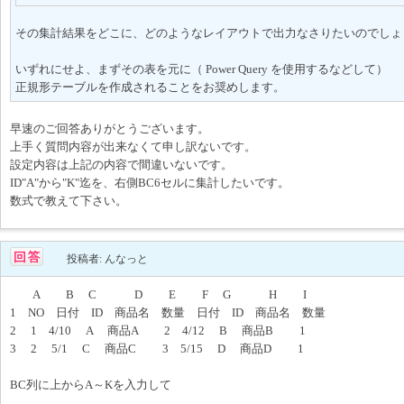
その集計結果をどこに、どのようなレイアウトで出力なさりたいのでしょ
いずれにせよ、まずその表を元に（ Power Query を使用するなどして）
正規形テーブルを作成されることをお奨めします。
早速のご回答ありがとうございます。
上手く質問内容が出来なくて申し訳ないです。
設定内容は上記の内容で間違いないです。
ID"A"から"K"迄を、右側BC6セルに集計したいです。
数式で教えて下さい。
投稿者: んなっと
A B C D E F G H I
1 NO 日付 ID 商品名 数量 日付 ID 商品名 数量
2 1 4/10 A 商品A 2 4/12 B 商品B 1
3 2 5/1 C 商品C 3 5/15 D 商品D 1
BC列に上からA～Kを入力して