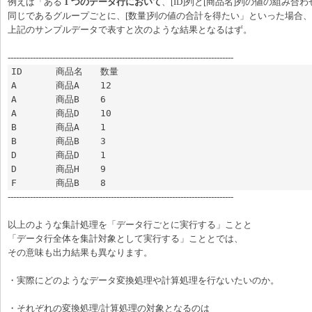
例えば「ある
1 つのデータ行において
、[ID]列と[商品名]列の値の組み合わ
同じであるグループごとに、[数量]列の値の合計を得たい」といった場合、
上記のサンプルデータで表すと次のような結果となるはず。
---------------------------------------------------------------------------------
ID	商品名	数量

A	商品A	12

A	商品B	6

A	商品D	10

B	商品A	1

B	商品B	3

D	商品D	1

D	商品H	9

F	商品B	8
---------------------------------------------------------------------------------
以上のような集計処理を「データ行ごとに実行する」ことと
「データ行全体を集計対象として実行する」こととでは、
その意味も出力結果も異なります。
・実際にどのようなデータ変換処理や計算処理を行ないたいのか。
・それぞれの変換処理/計算処理の対象となるのは