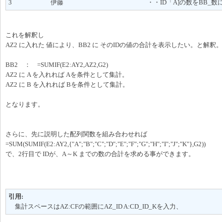
3 伊藤 ・・ID「A]の数をBB_数に集
これを解釈し
AZ2 に入れた 値により、BB2 に そのIDの値の合計を表示したい。と解釈
BB2 ： =SUMIF(E2:AY2,AZ2,G2)
AZ2 に A を入れれば Aを条件として集計。
AZ2 に B を入れれば Bを条件として集計。
となります。
さらに、先に説明した配列関数を組み合わせれば
=SUM(SUMIF(E2:AY2,{"A";"B";"C";"D";"E";"F";"G";"H";"I";"J";"K"},G2))
で、2行目で IDが、A～K までの数の合計を求める事ができます。
引用:
集計スペースはAZ:CFの範囲にAZ_ID A:CD_ID_Kを入力、