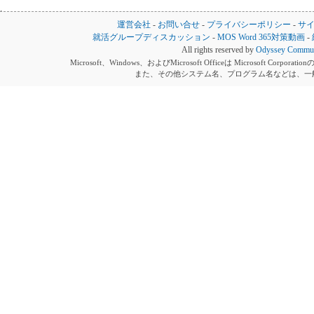
運営会社
-
お問い合せ
-
プライバシーポリシー
-
サ
就活グループディスカッション
-
MOS Word 365対策動画
-
All rights reserved by
Odyssey Communi
Microsoft、Windows、およびMicrosoft Officeは Microsoft 
また、その他システム名、プログラム名などは、一