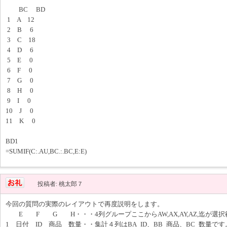
BC BD
1 A 12
2 B 6
3 C 18
4 D 6
5 E 0
6 F 0
7 G 0
8 H 0
9 I 0
10 J 0
11 K 0
BD1
=SUMIF(C:.AU,BC.:.BC,E:E)
投稿者: 桃太郎７
今回の質問の実際のレイアウトで再度説明をします。
E F G H・・・4列グループここからAW,AX,AY,AZ,迄が選
1 日付 ID 商品 数量・・集計４列はBA_ID、BB_商品、BC_数量です