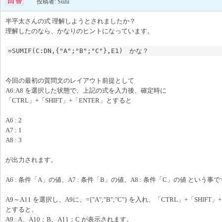
投稿者: Suzu
半平太さんの式 理解しようとされましたか？
理解したのなら、かなりのヒントになっています。
=SUMIF(C:DN,{"A";"B";"C"},E1)　かな？
今回の最初の質問文のレイアウト前提として
A6:A8 を選択した状態で、上記の式を入力後、確定時に
「CTRL」+「SHIFT」+「ENTER」とすると
A6 : 2
A7 : 1
A8 : 3
が出力されます。
A6 : 条件「A」の値、A7 : 条件「B」の値、A8 : 条件「C」の値 という事
A9～A11 を選択し、A9に、={"A";"B";"C"} を入れ、「CTRL」+「SHIFT」
とすると、
A9 : A、A10：B、A11：C が表示されます。