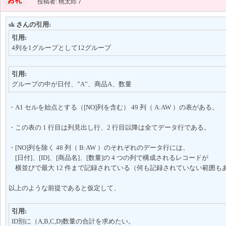
投稿者: 桃太郎７
sk さんの引用:
引用:
4列を1グループとして12グループ
引用:
グループの中が日付、”A”、商品A、数量
・A1 セルを始点とする（[NO]列を含む） 49 列（ A:AW ）の表がある。
・この表の 1 行目は列見出し行、2 行目以降は全てデータ行である。
・[NO]列を除く 48 列（ B:AW ）のそれぞれのデータ行には、
[日付]、[ID]、[商品名]、[数量]の 4 つの列で構成されるレコードが
横並びで最大 12 件まで記録されている（何も記録されていない範囲も
以上のような前提であると仮定して、
引用:
ID別に（A,B,C,D)数量の合計を求めたい。