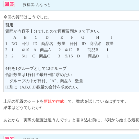
投稿者: んなっと
今回の質問はこうでした。
引用:
質問が内容不十分でしたので再度質問させて下さい。
A B C D E F G H I
1 NO 日付 ID 商品名 数量 日付 ID 商品名 数量
2 1 4/10 A 商品A 2 4/12 B 商品B 1
3 2 5/1 C 商品C 3 5/15 D 商品D 1
4列を1グループとして12グループ
合計数量は1行目の最終列に求めたい
グループの中が日付、”A”、商品A、数量
ID別に（A,B,C,D)数量の合計を求めたい。
上記の配置のシートを
新規で作成
して、数式を試しているはずです。
結果はどうでしたか?
あとから「実際の配置は違うんです」と書き込む前に、A列から始まる最