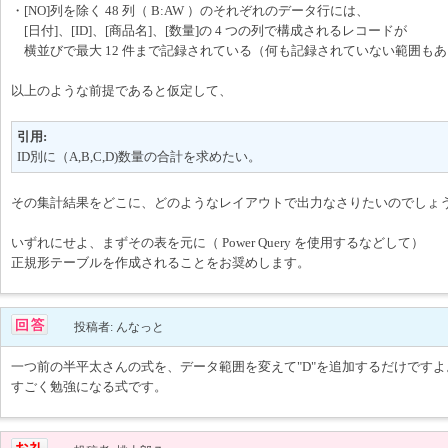
・[NO]列を除く 48 列（ B:AW ）のそれぞれのデータ行には、
[日付]、[ID]、[商品名]、[数量]の 4 つの列で構成されるレコードが
横並びで最大 12 件まで記録されている（何も記録されていない範囲も
以上のような前提であると仮定して、
引用:
ID別に（A,B,C,D)数量の合計を求めたい。
その集計結果をどこに、どのようなレイアウトで出力なさりたいのでしょ
いずれにせよ、まずその表を元に（ Power Query を使用するなどして）
正規形テーブルを作成されることをお奨めします。
投稿者: んなっと
一つ前の半平太さんの式を、データ範囲を変えて"D"を追加するだけですよ
すごく勉強になる式です。