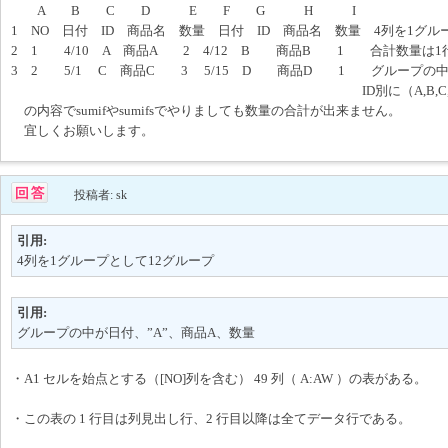
A B C D E F G H I
1 NO 日付 ID 商品名 数量 日付 ID 商品名 数量 4列を1グル
2 1 4/10 A 商品A 2 4/12 B 商品B 1 合計数量は
3 2 5/1 C 商品C 3 5/15 D 商品D 1 グループの中
ID別に（A,B,C,D)数量の合
の内容でsumifやsumifsでやりましても数量の合計が出来ません。
宜しくお願いします。
投稿者: sk
引用:
4列を1グループとして12グループ
引用:
グループの中が日付、”A”、商品A、数量
・A1 セルを始点とする（[NO]列を含む） 49 列（ A:AW ）の表がある。
・この表の 1 行目は列見出し行、2 行目以降は全てデータ行である。