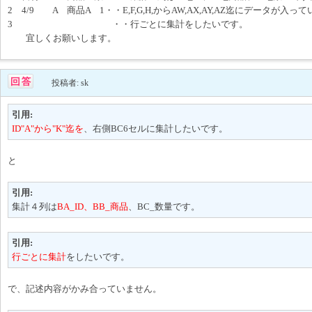
2 4/9 A 商品A 1・・E,F,G,H,からAW,AX,AY,AZ迄にデータが入っ
3 ・・行ごとに集計をしたいです。
宜しくお願いします。
投稿者: sk
引用:
ID"A"から"K"迄を
、右側BC6セルに集計したいです。
と
引用:
集計４列は
BA_ID、BB_商品
、BC_数量です。
引用:
行ごとに集計
をしたいです。
で、記述内容がかみ合っていません。