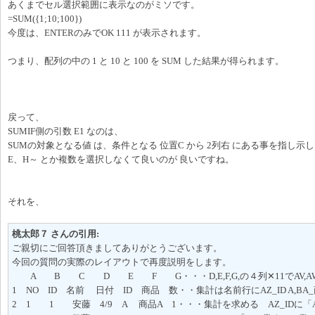
あくまでセル選択範囲に表示なのがミソです。
=SUM({1;10;100})
今度は、ENTERのみでOK 111 が表示されます。
つまり、配列の中の 1 と 10 と 100 を SUM した結果が得られます。
戻って、
SUMIF側の引数 E1 なのは、
SUMの対象となる値 は、条件となる 位置C から 2列右 にある事を指し示
E、H～ とか複数を選択しなくて良いのが 良いですね。
それを、
桃太郎７ さんの引用:
ご親切にご回答頂きましてありがとうございます。
今回の質問の実際のレイアウトで再度説明をします。
A B C D E F G・・・D,E,F,G,の４列✕11でAV,AW,
1 NO ID 名前 日付 ID 商品 数・・集計は名前行にAZ_ID A,BA_
2 1 1 安藤 4/9 A 商品A 1・・・集計を求める AZ_IDに