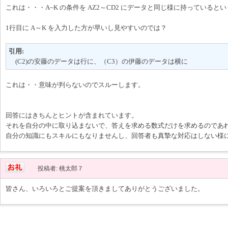
これは・・・A~K の条件を AZ2～CD2 にデータと同じ様に持っていると
1行目に A～K を入力した方が早いし見やすいのでは？
引用:
(C2)の安藤のデータは行に、（C3）の伊藤のデータは横に
これは・・意味が判らないのでスルーします。
回答にはきちんとヒントが含まれています。
それを自分の中に取り込まないで、答えを求める数式だけを求めるのであ
自分の知識にもスキルにもなりませんし、回答者も真摯な対応はしない様
投稿者: 桃太郎７
皆さん、いろいろとご提案を頂きましてありがとうございました。