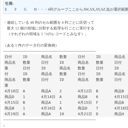
引用:
E F G H・・・4列グループここからAW,AX,AY,AZ,迄が選択範
・連続している 48 列のセル範囲を 4 列ごとに区切って
最大 12 個の領域に分割する処理を行ごとに実行する
（それぞれの領域を 1 つのレコードとみなす）。
（ある 1 件のデータ行の変換例）
---------------------------------------------------------------------------------
日付	ID	商品名	数量	日付	ID	商品名	数量	日付	ID	
商品名	数量	日付	ID	商品名	数量	日付	ID	商品名	数
量	日付	ID	商品名	数量	日付	ID	商品名	数量	日
付	ID	商品名	数量	日付	ID	商品名	数量	日付	ID	
商品名	数量	日付	ID	商品名	数量	日付	ID	商品名	数
量

4月10日	A	商品A	2	4月12日	B	商品B	1	4月13日	D	
商品D	1	4月14日	A	商品B	6	4月15日	A	商品D	3	
4月15日	B	商品A	1	4月15日	F	商品B	7	4月16日	F	
商品B	1	4月16日	A	商品D	7	4月18日	B	商品B	2	
---------------------------------------------------------------------------------
↓