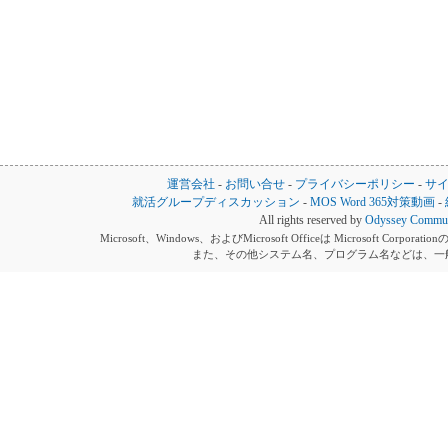
運営会社
-
お問い合せ
-
プライバシーポリシー
-
サ
就活グループディスカッション
-
MOS Word 365対策動画
-
All rights reserved by
Odyssey Communi
Microsoft、Windows、およびMicrosoft Officeは Microsoft 
また、その他システム名、プログラム名などは、一