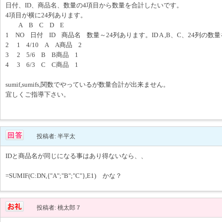
日付、ID、商品名、数量の4項目から数量を合計したいです。
4項目が横に24列あります。
A B C D E
1 NO 日付 ID 商品名 数量～24列あります。ID A ,B、C、24列の
2 1 4/10 A A商品 2
3 2 5/6 B B商品 1
4 3 6/3 C C商品 1
sumif,sumifs,関数でやっているが数量合計が出来ません。
宜しくご指導下さい。
投稿者: 半平太
IDと商品名が同じになる事はあり得ないなら、、
=SUMIF(C:DN,{"A";"B";"C"},E1) かな？
投稿者: 桃太郎７