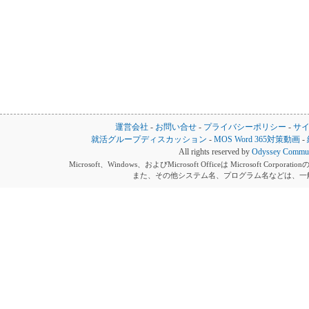
運営会社
-
お問い合せ
-
プライバシーポリシー
-
サ
就活グループディスカッション
-
MOS Word 365対策動画
-
All rights reserved by
Odyssey Communi
Microsoft、Windows、およびMicrosoft Officeは Microsoft 
また、その他システム名、プログラム名などは、一