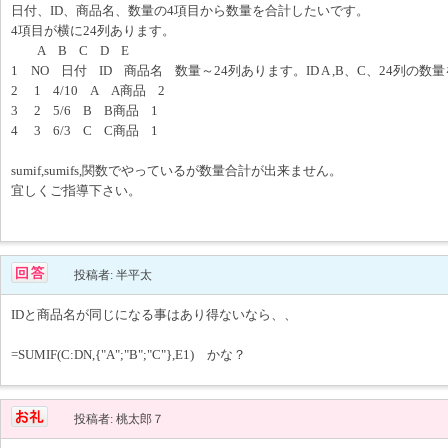
日付、ID、商品名、数量の4項目から数量を合計したいです。
4項目が横に24列あります。
A B C D E
1 NO 日付 ID 商品名 数量～24列あります。ID A ,B、C、24列の
2 1 4/10 A A商品 2
3 2 5/6 B B商品 1
4 3 6/3 C C商品 1
sumif,sumifs,関数でやっているが数量合計が出来ません。
宜しくご指導下さい。
投稿者: 半平太
IDと商品名が同じになる事はあり得ないなら、、
=SUMIF(C:DN,{"A";"B";"C"},E1) かな？
投稿者: 桃太郎７