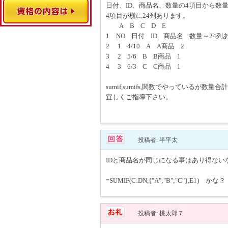
日付、ID、商品名、数量の4項目から数
4項目が横に24列あります。
A B C D E
1 NO 日付 ID 商品名 数量～24列あ
2 1 4/10 A A商品 2
3 2 5/6 B B商品 1
4 3 6/3 C C商品 1
sumif,sumifs,関数でやっているが数
宜しくご指導下さい。
投稿者: 半平太
IDと商品名が同じになる事はあり得ない
=SUMIF(C:DN,{"A";"B";"C"},E1) かな？
投稿者: 桃太郎７