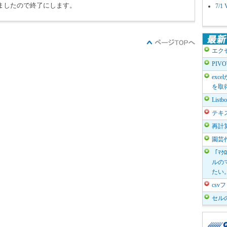
ましたので終了にします。
7/
エク
PIV
exc
を取
List
テキ
再計
園芸
「ﾏｸ
ルのマ
たい
cs
セル