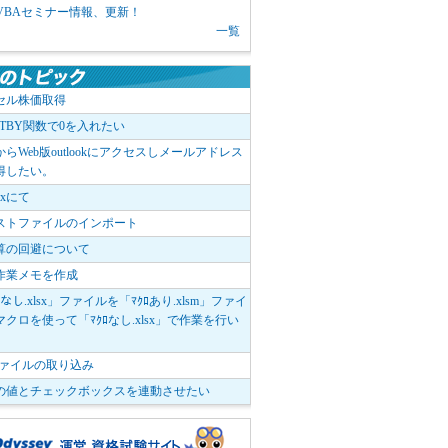
1 VBAセミナー情報、更新！
一覧
セル株価取得
OTBY関数で0を入れたい
elからWeb版outlookにアクセスしメールアドレス
得したい。
boxにて
ストファイルのインポート
算の回避について
作業メモを作成
ﾛなし.xlsx」ファイルを「ﾏｸﾛあり.xlsm」ファイ
クロを使って「ﾏｸﾛなし.xlsx」で作業を行い
。
vファイルの取り込み
の値とチェックボックスを連動させたい