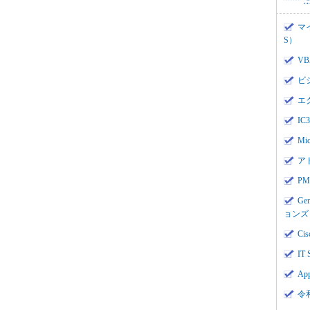
マ
S）
V
ビ
エ
I
Mi
ア
PMI
Ge
ョンズ
Cis
IT 
App
令