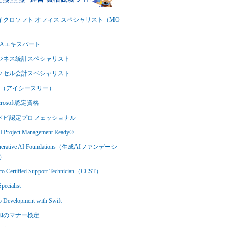
イクロソフト オフィス スペシャリスト（MO
BAエキスパート
ジネス統計スペシャリスト
クセル会計スペシャリスト
C3（アイシースリー）
crosoft認定資格
ドビ認定プロフェッショナル
 Project Management Ready®
nerative AI Foundations（生成AIファンデーシ
）
co Certified Support Technician（CCST）
Specialist
 Development with Swift
和のマナー検定