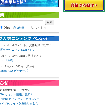
Q&A
サイト内
（
詳細検索
）
「VBAエキスパート」資格対策に役立つ
即効テクニック Excel VBA
1からしっかりExcelを習得できる
Excel 基礎
VBA達人への道も一歩から
Excel VBA ビギナーズ
の皆様にお知らせです。
3 VBAセミナー情報、更新！
3 8月の書籍プレゼント受付スタート
6 おすすめサイトを更新しました