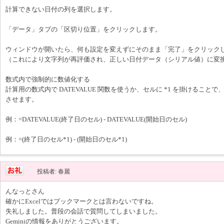
計算できない日付の列を選択します。
「データ」タブの「区切り位置」をクリックします。
ウィンドウが開いたら、何も設定を変えずにそのまま「完了」をクリック
（これにより文字列が再評価され、正しい日付データ（シリアル値）に変
数式内で強制的に数値化する
計算用の数式内で DATEVALUE 関数を使うか、セルに *1 を掛けるこ
させます。
例：=DATEVALUE(終了日のセル) - DATEVALUE(開始日のセル)
例：=(終了日のセル*1) - (開始日のセル*1)
投稿者: 春麗
んなっとさん
確かにExcelではブックマークとは言わないですね。
失礼しました。普段の会話で質問してしまいました。
Geminiの情報をありがとうございます。