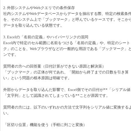
2. 外部システムやWebクエリでの条件保存
社内システムやWebデータベースからデータを抽出する際、特定の検索条件
を、そのシステム上で「ブックマーク」と呼んでいるケースです。そこからPow
データを取り込んでいる状態です。
3. Excelの「名前の定義」やハイパーリンクの混同
Excel内で特定のセル範囲に名前をつける「名前の定義」や、特定のシー
ク」のことを、Webブラウザなどの一般的な用語である「ブックマーク」
ンです。
質問者の方への回答案（日付計算ができない原因と解決策）
「ブックマーク」の正体が何であれ、「開始から終了までの日数を引き算（終
い」という問題の根本原因は明確です。
外部からデータを取り込んだ影響で、Excel側でその日付が**「シリアル
「文字列」として認識されてしまっている**ことが原因です。
質問者の方には、以下のいずれかの方法で文字列をシリアル値に変換する
い。
「区切り位置」機能を使う（手軽に列ごと変換）