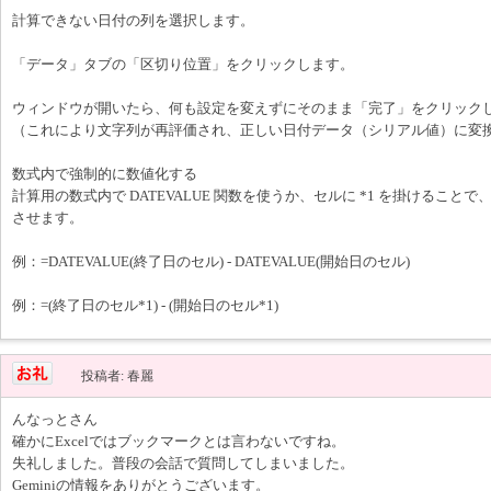
計算できない日付の列を選択します。
「データ」タブの「区切り位置」をクリックします。
ウィンドウが開いたら、何も設定を変えずにそのまま「完了」をクリック
（これにより文字列が再評価され、正しい日付データ（シリアル値）に変
数式内で強制的に数値化する
計算用の数式内で DATEVALUE 関数を使うか、セルに *1 を掛けるこ
させます。
例：=DATEVALUE(終了日のセル) - DATEVALUE(開始日のセル)
例：=(終了日のセル*1) - (開始日のセル*1)
投稿者: 春麗
んなっとさん
確かにExcelではブックマークとは言わないですね。
失礼しました。普段の会話で質問してしまいました。
Geminiの情報をありがとうございます。