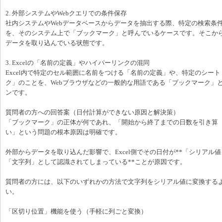
2. 外部システムやWebクエリでの条件保存
社内システムやWebデータベースからデータを抽出する際、特定の検索条件
を、そのシステム上で「ブックマーク」と呼んでいるケースです。そこからPow
データを取り込んでいる状態です。
3. Excelの「名前の定義」やハイパーリンクの混同
Excel内で特定のセル範囲に名前をつける「名前の定義」や、特定のシー
ク」のことを、Webブラウザなどの一般的な用語である「ブックマーク」
ンです。
質問者の方への回答案（日付計算ができない原因と解決策）
「ブックマーク」の正体が何であれ、「開始から終了までの日数を引き算（終
い」という問題の根本原因は明確です。
外部からデータを取り込んだ影響で、Excel側でその日付が**「シリアル
「文字列」として認識されてしまっている**ことが原因です。
質問者の方には、以下のいずれかの方法で文字列をシリアル値に変換する
い。
「区切り位置」機能を使う（手軽に列ごと変換）