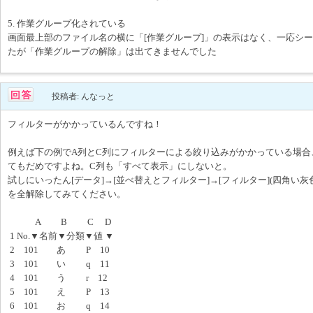
5. 作業グループ化されている
画面最上部のファイル名の横に「[作業グループ]」の表示はなく、一応シ
たが「作業グループの解除」は出てきませんでした
投稿者: んなっと
フィルターがかかっているんですね！
例えば下の例でA列とC列にフィルターによる絞り込みがかかっている場合
てもだめですよね。C列も「すべて表示」にしないと。
試しにいったん[データ]→[並べ替えとフィルター]→[フィルター](四角い
を全解除してみてください。
A B C D
1 No.▼名前▼分類▼値 ▼
2 101 あ P 10
3 101 い q 11
4 101 う r 12
5 101 え P 13
6 101 お q 14