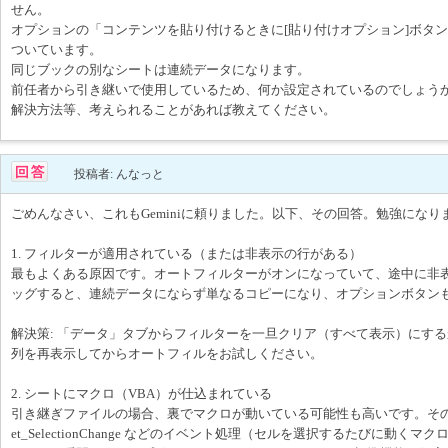
せん。
オプションの「コンテンツを貼り付けるときに[貼り付けオプション]ボタ
ついています。
同じブックの別なシートは連続データになります。
前任者から引き継いで使用しているため、何か設定されているのでしょう
解決方法等、考えられることがあれば教えてください。
投稿者: んなっと
ごめんなさい、これもGeminiに頼りました。以下、その回答。勉強になり
1. フィルターが適用されている（または非表示の行がある）
最もよくある原因です。オートフィルターがオンになっていて、途中に非
ッグすると、連続データにならず単なるコピーになり、オプションボタン
解決策: 「データ」タブからフィルターを一旦クリア（すべて表示）にす
列を再表示してからオートフィルをお試しください。
2. シートにマクロ（VBA）が仕込まれている
引き継ぎファイルの場合、裏でマクロが動いている可能性も高いです。その特定
et_SelectionChange などのイベント処理（セルを選択するたびに動く