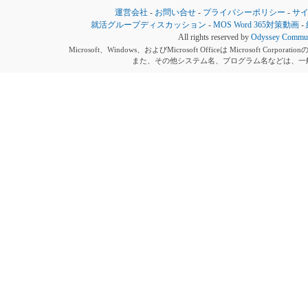
運営会社
-
お問い合せ
-
プライバシーポリシー
-
サ
就活グループディスカッション
-
MOS Word 365対策動画
-
All rights reserved by
Odyssey Communi
Microsoft、Windows、およびMicrosoft Officeは Microsoft 
また、その他システム名、プログラム名などは、一