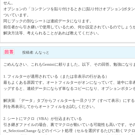
せん。
オプションの「コンテンツを貼り付けるときに[貼り付けオプション]ボタ
ついています。
同じブックの別なシートは連続データになります。
前任者から引き継いで使用しているため、何か設定されているのでしょう
解決方法等、考えられることがあれば教えてください。
投稿者: んなっと
ごめんなさい、これもGeminiに頼りました。以下、その回答。勉強になり
1. フィルターが適用されている（または非表示の行がある）
最もよくある原因です。オートフィルターがオンになっていて、途中に非
ッグすると、連続データにならず単なるコピーになり、オプションボタン
解決策: 「データ」タブからフィルターを一旦クリア（すべて表示）にす
列を再表示してからオートフィルをお試しください。
2. シートにマクロ（VBA）が仕込まれている
引き継ぎファイルの場合、裏でマクロが動いている可能性も高いです。その特定
et_SelectionChange などのイベント処理（セルを選択するたびに動く