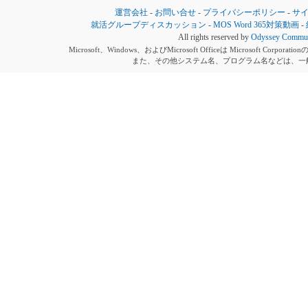
運営会社
-
お問い合せ
-
プライバシーポリシー
-
サ
就活グループディスカッション
-
MOS Word 365対策動画
-
All rights reserved by
Odyssey Communi
Microsoft、Windows、およびMicrosoft Officeは Microsoft 
また、その他システム名、プログラム名などは、一