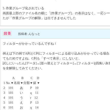
5. 作業グループ化されている
画面最上部のファイル名の横に「[作業グループ]」の表示はなく、一応シ
たが「作業グループの解除」は出てきませんでした
投稿者: んなっと
フィルターがかかっているんですね！
例えば下の例でA列とC列にフィルターによる絞り込みがかかっている場合
てもだめですよね。C列も「すべて表示」にしないと。
試しにいったん[データ]→[並べ替えとフィルター]→[フィルター](四角い
を全解除してみてください。
A B C D
1 No.▼名前▼分類▼値 ▼
2 101 あ P 10
3 101 い q 11
4 101 う r 12
5 101 え P 13
6 101 お q 14