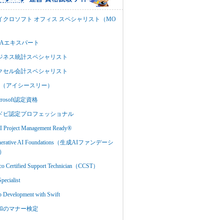
イクロソフト オフィス スペシャリスト（MO
BAエキスパート
ジネス統計スペシャリスト
クセル会計スペシャリスト
C3（アイシースリー）
crosoft認定資格
ドビ認定プロフェッショナル
 Project Management Ready®
nerative AI Foundations（生成AIファンデーシ
）
co Certified Support Technician（CCST）
Specialist
 Development with Swift
和のマナー検定