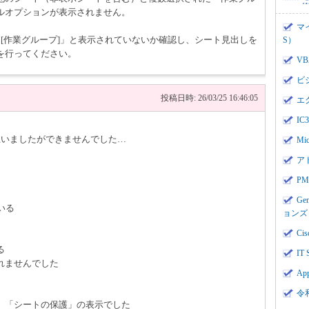
ルオプションが表示されません。
マ
「[作業グループ]」と表示されていないか確認し、シート見出しを
S）
を行ってください。
V
ビ
投稿日時: 26/03/25 16:46:05
エ
I
思いましたができませんでした…
Mi
ア
PMI
Ge
いる
ョンズ
Cis
る
IT 
れませんでした
App
令
、「シートの保護」の表示でした