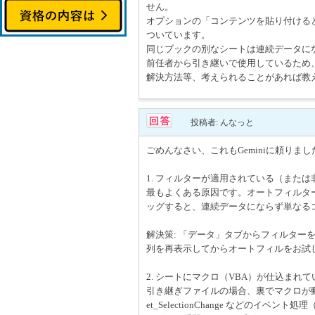
せん。
オプションの「コンテンツを貼り付けると
ついています。
同じブックの別なシートは連続データに
前任者から引き継いで使用しているため
解決方法等、考えられることがあれば教
投稿者: んなっと
ごめんなさい、これもGeminiに頼り
1. フィルターが適用されている（また
最もよくある原因です。オートフィルタ
ッグすると、連続データにならず単なる
解決策: 「データ」タブからフィルター
列を再表示してからオートフィルをお試
2. シートにマクロ（VBA）が仕込まれて
引き継ぎファイルの場合、裏でマクロが動い
et_SelectionChange などの