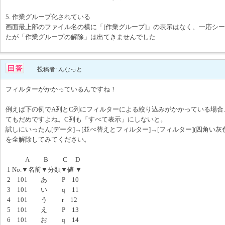
5. 作業グループ化されている
画面最上部のファイル名の横に「[作業グループ]」の表示はなく、一応シ
たが「作業グループの解除」は出てきませんでした
投稿者: んなっと
フィルターがかかっているんですね！
例えば下の例でA列とC列にフィルターによる絞り込みがかかっている場合
てもだめですよね。C列も「すべて表示」にしないと。
試しにいったん[データ]→[並べ替えとフィルター]→[フィルター](四角い
を全解除してみてください。
A B C D
1 No.▼名前▼分類▼値 ▼
2 101 あ P 10
3 101 い q 11
4 101 う r 12
5 101 え P 13
6 101 お q 14