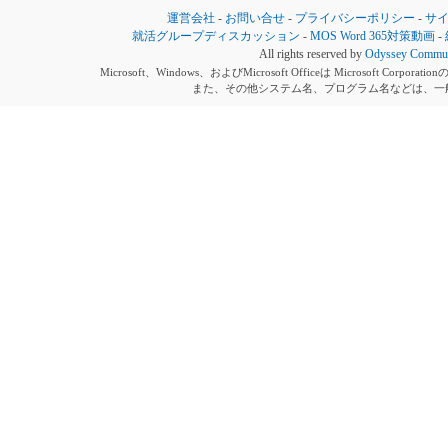
運営会社
-
お問い合せ
-
プライバシーポリシー
-
サ
就活グループディスカッション
-
MOS Word 365対策動画
-
All rights reserved by
Odyssey Communi
Microsoft、Windows、およびMicrosoft Officeは Microsoft 
また、その他システム名、プログラム名などは、一