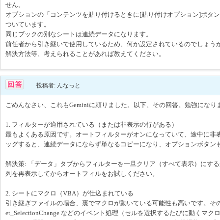
せん。
オプションの「コンテンツを貼り付けるときに[貼り付けオプション]ボタ
ついています。
同じブックの別なシートは連続データになります。
前任者から引き継いで使用しているため、何か設定されているのでしょう
解決方法等、考えられることがあれば教えてください。
投稿者: んなっと
ごめんなさい、これもGeminiに頼りました。以下、その回答。勉強になり
1. フィルターが適用されている（または非表示の行がある）
最もよくある原因です。オートフィルターがオンになっていて、途中に非
ッグすると、連続データにならず単なるコピーになり、オプションボタン
解決策: 「データ」タブからフィルターを一旦クリア（すべて表示）にす
列を再表示してからオートフィルをお試しください。
2. シートにマクロ（VBA）が仕込まれている
引き継ぎファイルの場合、裏でマクロが動いている可能性も高いです。その特定
et_SelectionChange などのイベント処理（セルを選択するたびに動く