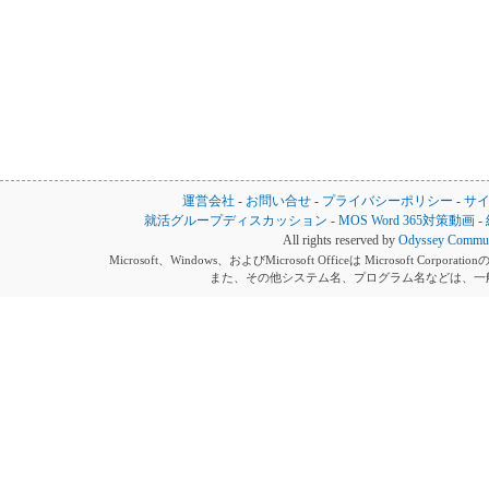
運営会社
-
お問い合せ
-
プライバシーポリシー
-
サ
就活グループディスカッション
-
MOS Word 365対策動画
-
All rights reserved by
Odyssey Communi
Microsoft、Windows、およびMicrosoft Officeは Microsoft 
また、その他システム名、プログラム名などは、一