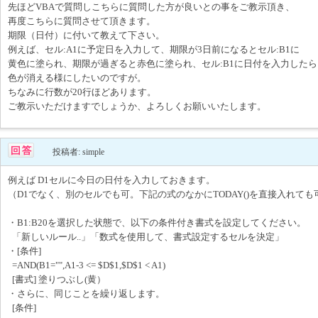
先ほどVBAで質問しこちらに質問した方が良いとの事をご教示頂き、
再度こちらに質問させて頂きます。
期限（日付）に付いて教えて下さい。
例えば、セル:A1に予定日を入力して、期限が3日前になるとセル:B1に
黄色に塗られ、期限が過ぎると赤色に塗られ、セル:B1に日付を入力したら
色が消える様にしたいのですが。
ちなみに行数が20行ほどあります。
ご教示いただけますでしょうか、よろしくお願いいたします。
投稿者: simple
例えば D1セルに今日の日付を入力しておきます。
（D1でなく、別のセルでも可。下記の式のなかにTODAY()を直接入れても
・B1:B20を選択した状態で、以下の条件付き書式を設定してください。
「新しいルール..」「数式を使用して、書式設定するセルを決定」
・[条件]
=AND(B1="",A1-3 <= $D$1,$D$1 < A1)
[書式] 塗りつぶし(黄）
・さらに、同じことを繰り返します。
[条件]