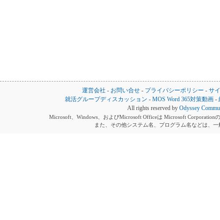
運営会社
-
お問い合せ
-
プライバシーポリシー
-
サ
就活グループディスカッション
-
MOS Word 365対策動画
-
All rights reserved by
Odyssey Communi
Microsoft、Windows、およびMicrosoft Officeは Microsoft 
また、その他システム名、プログラム名などは、一