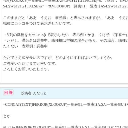
=IF(VLOOKUP(一覧表!I1,一覧表!$A$4:$W$121,21,FALSE)=0,"","講師："&
$4:$W$121,21,FALSE)&" "&VLOOKUP(一覧表!I1,一覧表!$A$4:$W$121,22,F
このままだと「ああ うえお 事務職」と表示されますが、「ああ うえお
職種にカッコをつけて表示させたいです。
・V列の職種をカッコつきで表示したい 表示例：かき くけ子 (栄養士)
・ただし、講師名は調整中、職種欄は空欄の場合があり、その場合、職種
たくない 表示例：調整中
ただでさえ式が長いのですが、どのようにすればよいでしょうか。
ご教示いただけますと幸いです。
よろしくお願いいたします。
投稿者: んなっと
=CONCAT(TEXT(IFERROR(XLOOKUP(一覧表!I1,一覧表!$A:$A,一覧表!$U:$V),"
とか
=LET(a,IFERROR(XLOOKUP(一覧表!I1,一覧表!$A:$A,一覧表!$U:$V),""),CONCAT