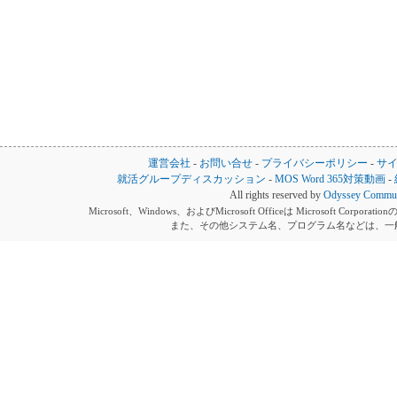
運営会社
-
お問い合せ
-
プライバシーポリシー
-
サ
就活グループディスカッション
-
MOS Word 365対策動画
-
All rights reserved by
Odyssey Communi
Microsoft、Windows、およびMicrosoft Officeは Microsoft 
また、その他システム名、プログラム名などは、一