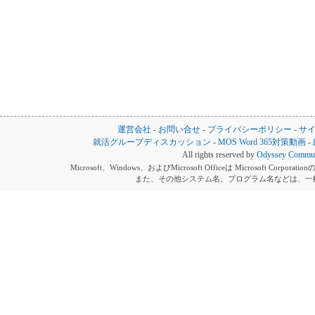
運営会社
-
お問い合せ
-
プライバシーポリシー
-
サ
就活グループディスカッション
-
MOS Word 365対策動画
-
All rights reserved by
Odyssey Communi
Microsoft、Windows、およびMicrosoft Officeは Microsoft 
また、その他システム名、プログラム名などは、一