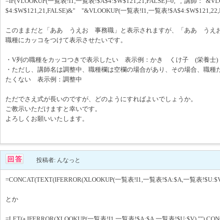
=IF(VLOOKUP(一覧表!I1,一覧表!$A$4:$W$121,21,FALSE)=0,"","講師："&
$4:$W$121,21,FALSE)&" "&VLOOKUP(一覧表!I1,一覧表!$A$4:$W$121,22,F
このままだと「ああ うえお 事務職」と表示されますが、「ああ うえお
職種にカッコをつけて表示させたいです。
・V列の職種をカッコつきで表示したい 表示例：かき くけ子 (栄養士)
・ただし、講師名は調整中、職種欄は空欄の場合があり、その場合、職種
たくない 表示例：調整中
ただでさえ式が長いのですが、どのようにすればよいでしょうか。
ご教示いただけますと幸いです。
よろしくお願いいたします。
投稿者: んなっと
=CONCAT(TEXT(IFERROR(XLOOKUP(一覧表!I1,一覧表!$A:$A,一覧表!$U:$V),"
とか
=LET(a,IFERROR(XLOOKUP(一覧表!I1,一覧表!$A:$A,一覧表!$U:$V),""),CONCAT