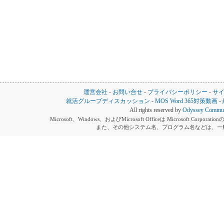
運営会社
-
お問い合せ
-
プライバシーポリシー
-
サ
就活グループディスカッション
-
MOS Word 365対策動画
-
All rights reserved by
Odyssey Communi
Microsoft、Windows、およびMicrosoft Officeは Microsoft 
また、その他システム名、プログラム名などは、一