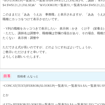
=IF(VLOOKUP(一覧表!I1,一覧表!$A$4:$W$121,21,FALSE)=0,"","講師："&
$4:$W$121,21,FALSE)&" "&VLOOKUP(一覧表!I1,一覧表!$A$4:$W$121,22,F
このままだと「ああ うえお 事務職」と表示されますが、「ああ うえお
職種にカッコをつけて表示させたいです。
・V列の職種をカッコつきで表示したい 表示例：かき くけ子 (栄養士)
・ただし、講師名は調整中、職種欄は空欄の場合があり、その場合、職種
たくない 表示例：調整中
ただでさえ式が長いのですが、どのようにすればよいでしょうか。
ご教示いただけますと幸いです。
よろしくお願いいたします。
投稿者: んなっと
=CONCAT(TEXT(IFERROR(XLOOKUP(一覧表!I1,一覧表!$A:$A,一覧表!$U:$V),"
とか
=LET(a,IFERROR(XLOOKUP(一覧表!I1,一覧表!$A:$A,一覧表!$U:$V),""),CONCAT