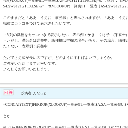
=IF(VLOOKUP(一覧表!I1,一覧表!$A$4:$W$121,21,FALSE)=0,"","講師："&
$4:$W$121,21,FALSE)&" "&VLOOKUP(一覧表!I1,一覧表!$A$4:$W$121,22,F
このままだと「ああ うえお 事務職」と表示されますが、「ああ うえお
職種にカッコをつけて表示させたいです。
・V列の職種をカッコつきで表示したい 表示例：かき くけ子 (栄養士)
・ただし、講師名は調整中、職種欄は空欄の場合があり、その場合、職種
たくない 表示例：調整中
ただでさえ式が長いのですが、どのようにすればよいでしょうか。
ご教示いただけますと幸いです。
よろしくお願いいたします。
投稿者: んなっと
=CONCAT(TEXT(IFERROR(XLOOKUP(一覧表!I1,一覧表!$A:$A,一覧表!$U:$V),"
とか
=LET(a,IFERROR(XLOOKUP(一覧表!I1,一覧表!$A:$A,一覧表!$U:$V),""),CONCAT