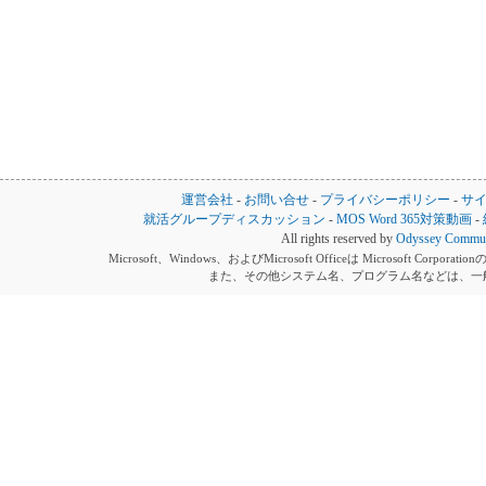
運営会社
-
お問い合せ
-
プライバシーポリシー
-
サ
就活グループディスカッション
-
MOS Word 365対策動画
-
All rights reserved by
Odyssey Communi
Microsoft、Windows、およびMicrosoft Officeは Microsoft 
また、その他システム名、プログラム名などは、一